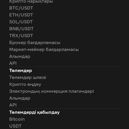
Крипто нарықтары
BTC/USDT
ETH/USDT
SOL/USDT
BNB/USDT
TRX/USDT
Брокер бағдарламасы
Маркет-мейкер бағдарламасы
Алымдар
API
Төлемдер
Төлемдер шлюзі
Крипто өңдеу
Электрондық коммерция плагиндері
Алымдар
API
Төлемдерді қабылдау
Bitcoin
USDT