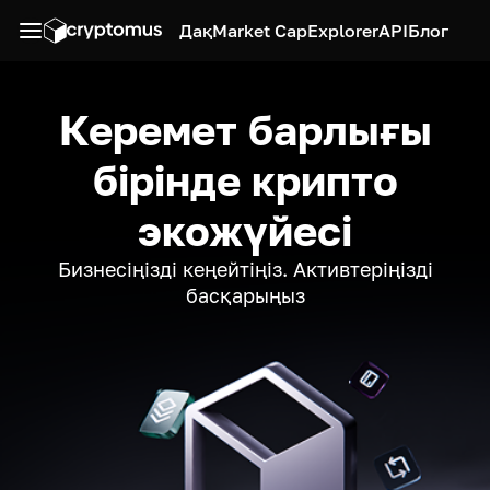
Дақ
Market Cap
Explorer
API
Блог
Керемет барлығы
бірінде крипто
экожүйесі
Бизнесіңізді кеңейтіңіз. Активтеріңізді
басқарыңыз