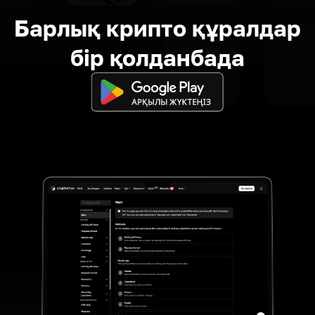
Барлық крипто құралдар
бір қолданбада