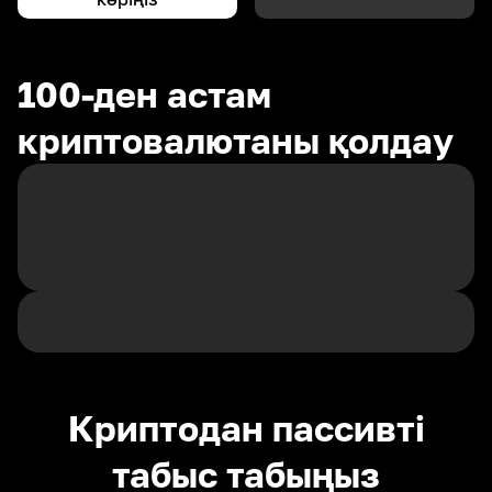
100-ден астам
криптовалютаны қолдау
Криптодан пассивті
табыс табыңыз