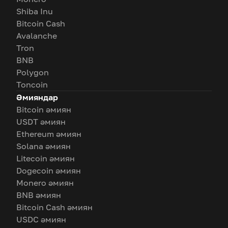
Shiba Inu
Bitcoin Cash
Avalanche
Tron
BNB
Polygon
Toncoin
Әмияндар
Bitcoin әмиян
USDT әмиян
Ethereum әмиян
Solana әмиян
Litecoin әмиян
Dogecoin әмиян
Monero әмиян
BNB әмиян
Bitcoin Cash әмиян
USDC әмиян