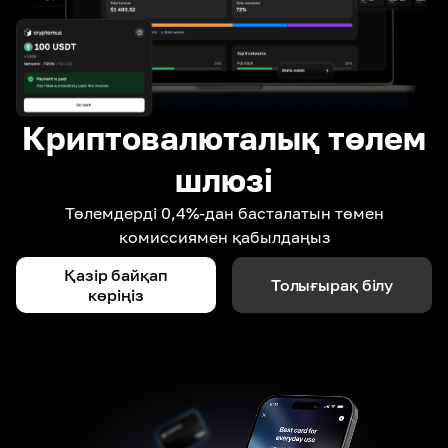
Криптовалюталық төлем
шлюзі
Төлемдерді 0,4%-дан басталатын төмен
комиссиямен қабылдаңыз
Қазір байқап
Толығырақ білу
көріңіз