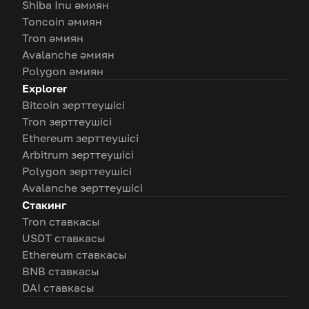
Shiba Inu әмиян
Toncoin әмиян
Tron әмиян
Avalanche әмиян
Polygon әмиян
Explorer
Bitcoin зерттеушісі
Tron зерттеушісі
Ethereum зерттеушісі
Arbitrum зерттеушісі
Polygon зерттеушісі
Avalanche зерттеушісі
Стакинг
Tron ставкасы
USDT ставкасы
Ethereum ставкасы
BNB ставкасы
DAI ставкасы