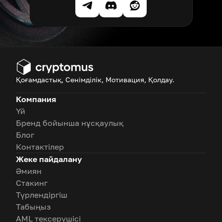
Қоғамдастық, Сенімділік, Мотивация, Қолдау.
Компания
Үй
Бренд бойынша нұсқаулық
Блог
Контактілер
Жеке пайдалану
Әмиян
Стакинг
Түрлендіргіш
Табыңыз
AML тексерушісі