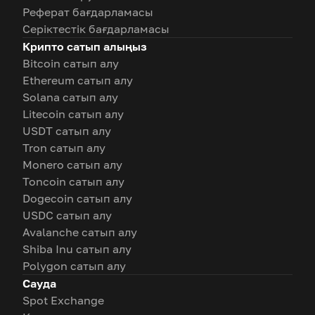
Реферат бағдарламасы
Серіктестік бағдарламасы
Крипто сатып алыңыз
Bitcoin сатып алу
Ethereum сатып алу
Solana сатып алу
Litecoin сатып алу
USDT сатып алу
Tron сатып алу
Monero сатып алу
Toncoin сатып алу
Dogecoin сатып алу
USDC сатып алу
Avalanche сатып алу
Shiba Inu сатып алу
Polygon сатып алу
Сауда
Spot Exchange