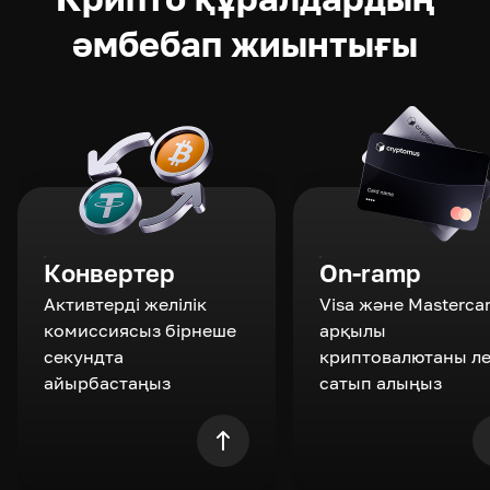
әмбебап жиынтығы
Конвертер
On-ramp
Активтерді желілік
Visa және Masterca
комиссиясыз бірнеше
арқылы
секундта
криптовалютаны л
айырбастаңыз
сатып алыңыз