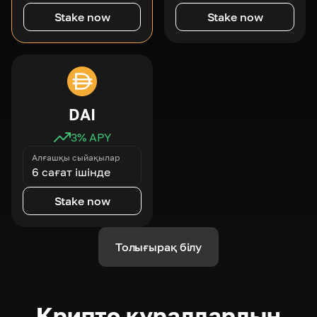
Stake now
Stake now
DAI
3
% APY
Алғашқы сыйақылар
6 сағат ішінде
Stake now
Толығырақ білу
Крипто құралдардың