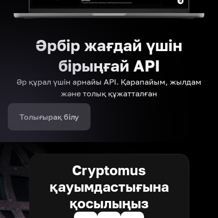
Әрбір жағдай үшін
бірыңғай API
Әр құрал үшін арнайы API. Қарапайым, жылдам
және толық құжатталған
Толығырақ білу
Cryptomus
қауымдастығына
қосылыңыз