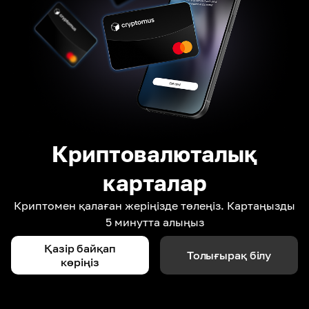
Криптовалюталық
карталар
Криптомен қалаған жеріңізде төлеңіз. Картаңызды
5 минутта алыңыз
Қазір байқап
Толығырақ білу
көріңіз