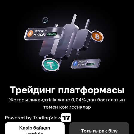
Трейдинг платформасы
Жоғары ликвидтілік және 0,04%-дан басталатын
төмен комиссиялар
Powered by
TradingView
Қазір байқап
Толығырақ білу
көріңіз