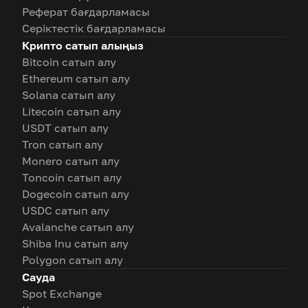
Реферат бағдарламасы
Серіктестік бағдарламасы
Крипто сатып алыңыз
Bitcoin сатып алу
Ethereum сатып алу
Solana сатып алу
Litecoin сатып алу
USDT сатып алу
Tron сатып алу
Monero сатып алу
Toncoin сатып алу
Dogecoin сатып алу
USDC сатып алу
Avalanche сатып алу
Shiba Inu сатып алу
Polygon сатып алу
Сауда
Spot Exchange