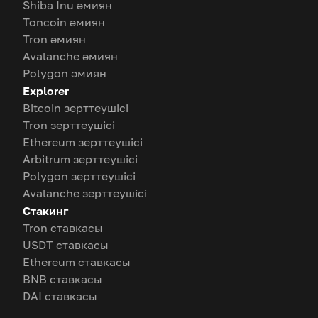
Shiba Inu әмиян
Toncoin әмиян
Tron әмиян
Avalanche әмиян
Polygon әмиян
Explorer
Bitcoin зерттеушісі
Tron зерттеушісі
Ethereum зерттеушісі
Arbitrum зерттеушісі
Polygon зерттеушісі
Avalanche зерттеушісі
Стакинг
Tron ставкасы
USDT ставкасы
Ethereum ставкасы
BNB ставкасы
DAI ставкасы