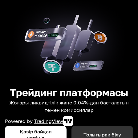
Трейдинг платформасы
Жоғары ликвидтілік және 0,04%-дан басталатын
төмен комиссиялар
Powered by
TradingView
Қазір байқап
Толығырақ білу
көріңіз