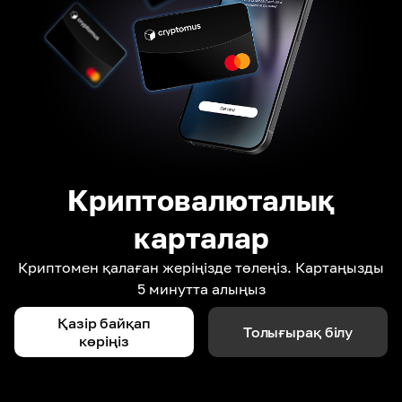
Криптовалюталық
карталар
Криптомен қалаған жеріңізде төлеңіз. Картаңызды
5 минутта алыңыз
Қазір байқап
Толығырақ білу
көріңіз