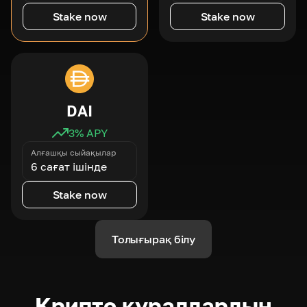
Stake now
Stake now
DAI
3
% APY
Алғашқы сыйақылар
6 сағат ішінде
Stake now
Толығырақ білу
Крипто құралдардың