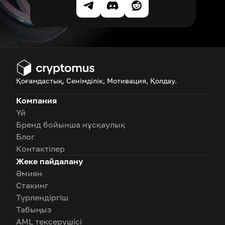
Қоғамдастық, Сенімділік, Мотивация, Қолдау.
Компания
Үй
Бренд бойынша нұсқаулық
Блог
Контактілер
Жеке пайдалану
Әмиян
Стакинг
Түрлендіргіш
Табыңыз
AML тексерушісі