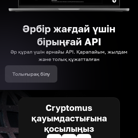
Әрбір жағдай үшін
бірыңғай API
Әр құрал үшін арнайы API. Қарапайым, жылдам
және толық құжатталған
Толығырақ білу
Cryptomus
қауымдастығына
қосылыңыз