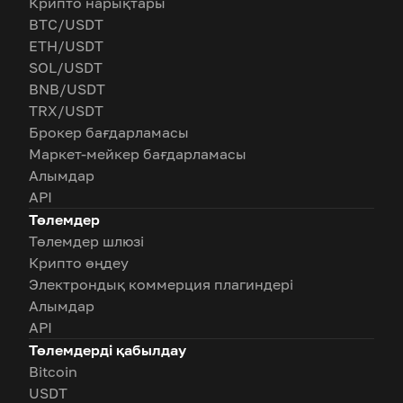
Крипто нарықтары
BTC/USDT
ETH/USDT
SOL/USDT
BNB/USDT
TRX/USDT
Брокер бағдарламасы
Маркет-мейкер бағдарламасы
Алымдар
API
Төлемдер
Төлемдер шлюзі
Крипто өңдеу
Электрондық коммерция плагиндері
Алымдар
API
Төлемдерді қабылдау
Bitcoin
USDT