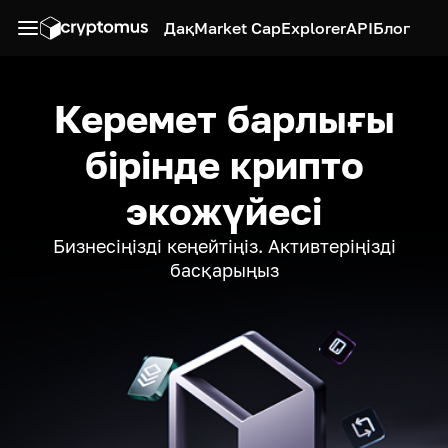
Дақ
Market Cap
Explorer
API
Блог
Керемет барлығы
бірінде крипто
экожүйесі
Бизнесіңізді кеңейтіңіз. Активтеріңізді
басқарыңыз