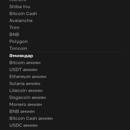
Shiba Inu
Bitcoin Cash
Avalanche
Tron
BNB
Polygon
Toncoin
Әмияндар
Bitcoin әмиян
USDT әмиян
Ethereum әмиян
Solana әмиян
Litecoin әмиян
Dogecoin әмиян
Monero әмиян
BNB әмиян
Bitcoin Cash әмиян
USDC әмиян