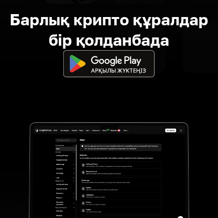
Барлық крипто құралдар
бір қолданбада