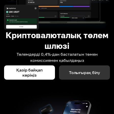
Криптовалюталық төлем
шлюзі
Төлемдерді 0,4%-дан басталатын төмен
комиссиямен қабылдаңыз
Қазір байқап
Толығырақ білу
көріңіз