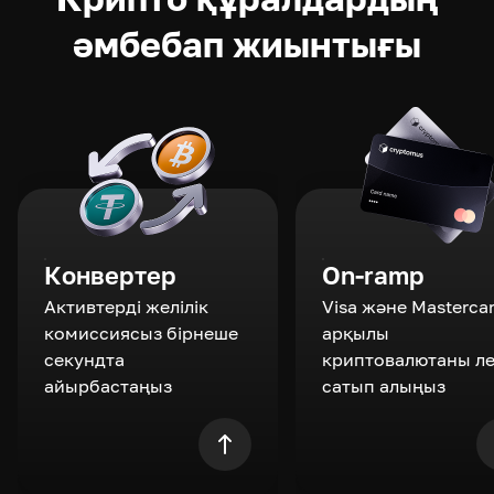
әмбебап жиынтығы
Конвертер
On-ramp
Активтерді желілік
Visa және Masterca
комиссиясыз бірнеше
арқылы
секундта
криптовалютаны л
айырбастаңыз
сатып алыңыз