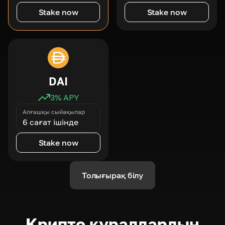
Stake now
Stake now
DAI
3
% APY
Алғашқы сыйақылар
6 сағат ішінде
Stake now
Толығырақ білу
Крипто құралдардың