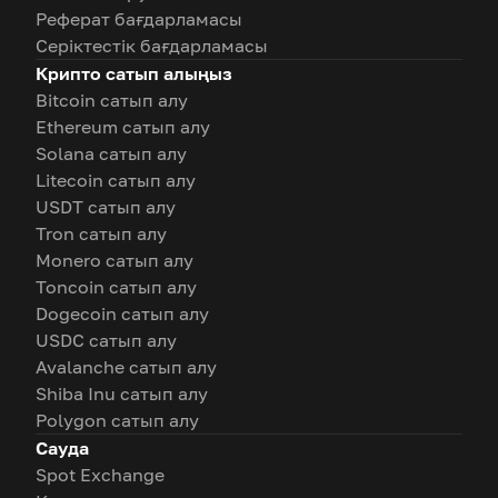
Реферат бағдарламасы
Серіктестік бағдарламасы
Крипто сатып алыңыз
Bitcoin сатып алу
Ethereum сатып алу
Solana сатып алу
Litecoin сатып алу
USDT сатып алу
Tron сатып алу
Monero сатып алу
Toncoin сатып алу
Dogecoin сатып алу
USDC сатып алу
Avalanche сатып алу
Shiba Inu сатып алу
Polygon сатып алу
Сауда
Spot Exchange