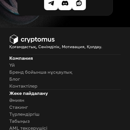
Қоғамдастық, Сенімділік, Мотивация, Қолдау.
Компания
Үй
Бренд бойынша нұсқаулық
Блог
Контактілер
Жеке пайдалану
Әмиян
Стакинг
Түрлендіргіш
Табыңыз
AML тексерушісі