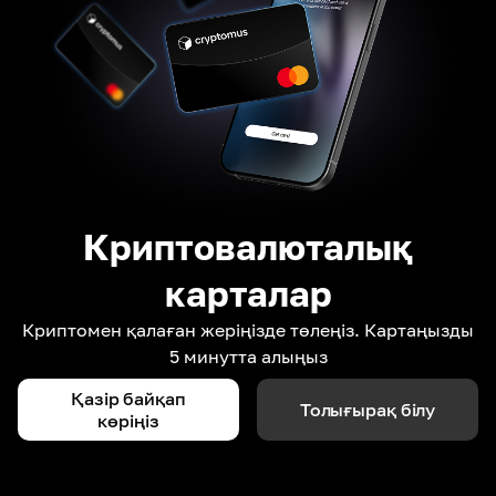
Криптовалюталық
карталар
Криптомен қалаған жеріңізде төлеңіз. Картаңызды
5 минутта алыңыз
Қазір байқап
Толығырақ білу
көріңіз