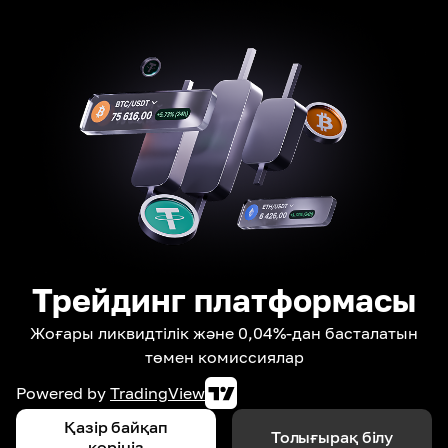
Трейдинг платформасы
Жоғары ликвидтілік және 0,04%-дан басталатын
төмен комиссиялар
Powered by
TradingView
Қазір байқап
Толығырақ білу
көріңіз