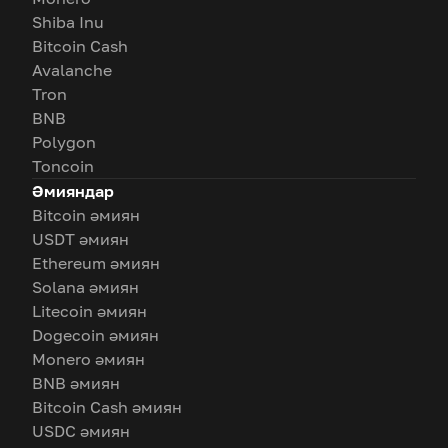
Shiba Inu
Bitcoin Cash
Avalanche
Tron
BNB
Polygon
Toncoin
Әмияндар
Bitcoin әмиян
USDT әмиян
Ethereum әмиян
Solana әмиян
Litecoin әмиян
Dogecoin әмиян
Monero әмиян
BNB әмиян
Bitcoin Cash әмиян
USDC әмиян