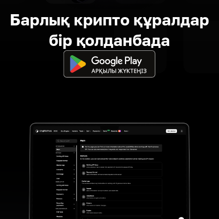
Барлық крипто құралдар
бір қолданбада