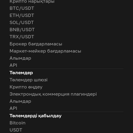
Крипто нарықтары
BTC/USDT
ETH/USDT
SOL/USDT
BNB/USDT
TRX/USDT
Брокер бағдарламасы
Маркет-мейкер бағдарламасы
Алымдар
API
Төлемдер
Төлемдер шлюзі
Крипто өңдеу
Электрондық коммерция плагиндері
Алымдар
API
Төлемдерді қабылдау
Bitcoin
USDT