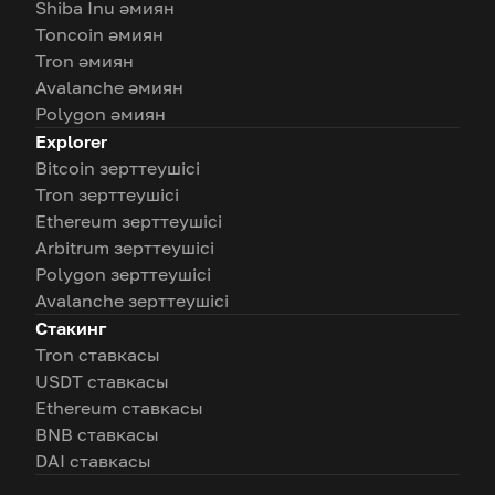
Shiba Inu әмиян
Toncoin әмиян
Tron әмиян
Avalanche әмиян
Polygon әмиян
Explorer
Bitcoin зерттеушісі
Tron зерттеушісі
Ethereum зерттеушісі
Arbitrum зерттеушісі
Polygon зерттеушісі
Avalanche зерттеушісі
Стакинг
Tron ставкасы
USDT ставкасы
Ethereum ставкасы
BNB ставкасы
DAI ставкасы