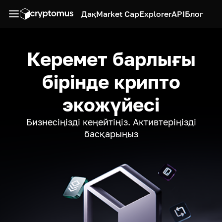
Дақ
Market Cap
Explorer
API
Блог
Керемет барлығы
бірінде крипто
экожүйесі
Бизнесіңізді кеңейтіңіз. Активтеріңізді
басқарыңыз