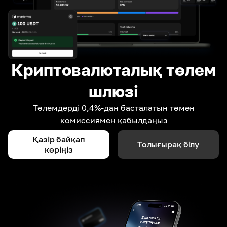
Криптовалюталық төлем
шлюзі
Төлемдерді 0,4%-дан басталатын төмен
комиссиямен қабылдаңыз
Қазір байқап
Толығырақ білу
көріңіз