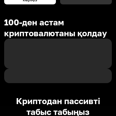
100-ден астам
криптовалютаны қолдау
Криптодан пассивті
табыс табыңыз