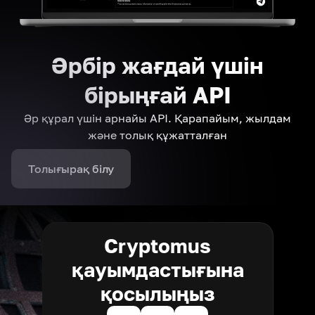
Әрбір жағдай үшін
бірыңғай API
Әр құрал үшін арнайы API. Қарапайым, жылдам
және толық құжатталған
Толығырақ білу
Cryptomus
қауымдастығына
қосылыңыз