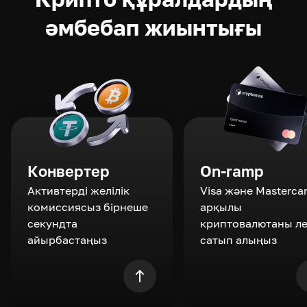
әмбебап жиынтығы
Конвертер
On-ramp
Активтерді желілік
Visa және Masterca
комиссиясыз бірнеше
арқылы
секундта
криптовалютаны л
айырбастаңыз
сатып алыңыз