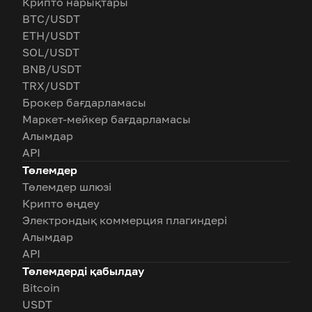
Крипто нарықтары
BTC/USDT
ETH/USDT
SOL/USDT
BNB/USDT
TRX/USDT
Брокер бағдарламасы
Маркет-мейкер бағдарламасы
Алымдар
API
Төлемдер
Төлемдер шлюзі
Крипто өңдеу
Электрондық коммерция плагиндері
Алымдар
API
Төлемдерді қабылдау
Bitcoin
USDT