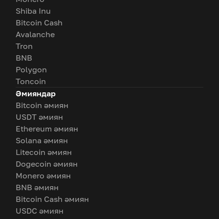
Shiba Inu
Bitcoin Cash
Avalanche
Tron
BNB
Polygon
Toncoin
Әмияндар
Bitcoin әмиян
USDT әмиян
Ethereum әмиян
Solana әмиян
Litecoin әмиян
Dogecoin әмиян
Monero әмиян
BNB әмиян
Bitcoin Cash әмиян
USDC әмиян