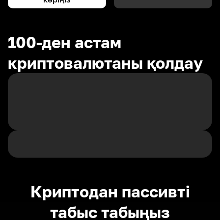
100-ден астам
криптовалютаны қолдау
Криптодан пассивті
табыс табыңыз