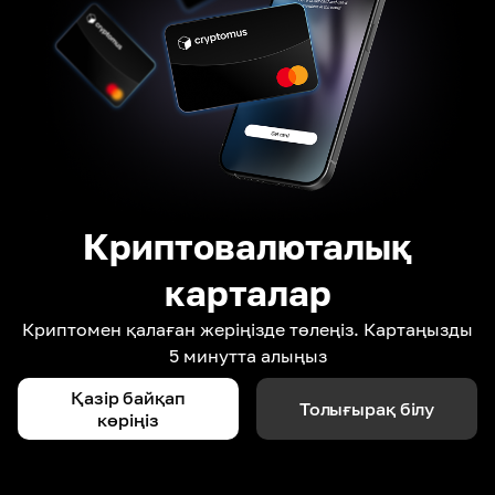
Криптовалюталық
карталар
Криптомен қалаған жеріңізде төлеңіз. Картаңызды
5 минутта алыңыз
Қазір байқап
Толығырақ білу
көріңіз