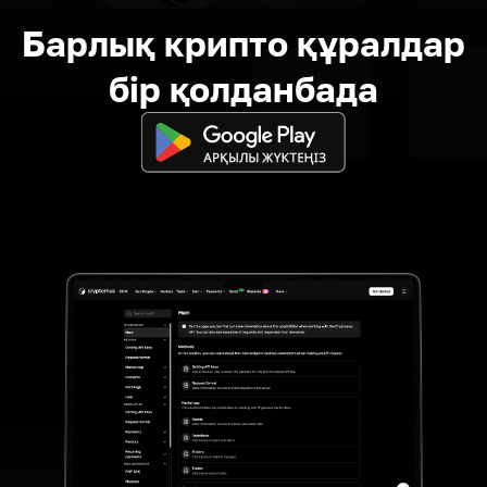
Барлық крипто құралдар
бір қолданбада