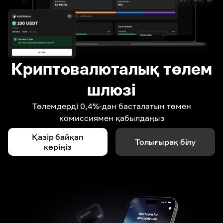
Криптовалюталық төлем
шлюзі
Төлемдерді 0,4%-дан басталатын төмен
комиссиямен қабылдаңыз
Қазір байқап
Толығырақ білу
көріңіз