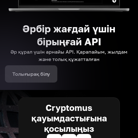
Әрбір жағдай үшін
бірыңғай API
Әр құрал үшін арнайы API. Қарапайым, жылдам
және толық құжатталған
Толығырақ білу
Cryptomus
қауымдастығына
қосылыңыз