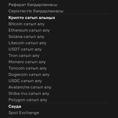
Реферат бағдарламасы
Серіктестік бағдарламасы
Крипто сатып алыңыз
Bitcoin сатып алу
Ethereum сатып алу
Solana сатып алу
Litecoin сатып алу
USDT сатып алу
Tron сатып алу
Monero сатып алу
Toncoin сатып алу
Dogecoin сатып алу
USDC сатып алу
Avalanche сатып алу
Shiba Inu сатып алу
Polygon сатып алу
Сауда
Spot Exchange