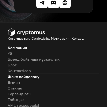
Қоғамдастық, Сенімділік, Мотивация, Қолдау.
Компания
Үй
Бренд бойынша нұсқаулық
Блог
Контактілер
Жеке пайдалану
Әмиян
Стакинг
Түрлендіргіш
Табыңыз
AML тексерушісі