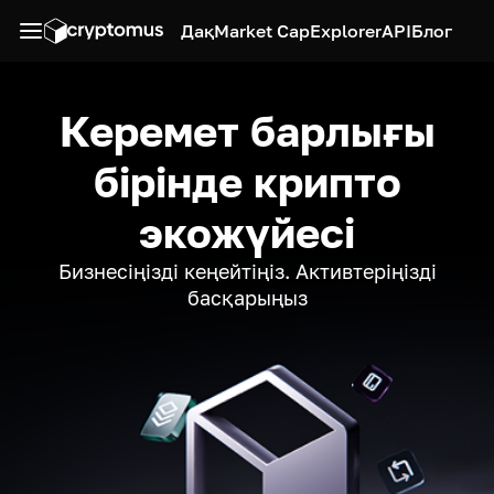
Дақ
Market Cap
Explorer
API
Блог
Керемет барлығы
бірінде крипто
экожүйесі
Бизнесіңізді кеңейтіңіз. Активтеріңізді
басқарыңыз