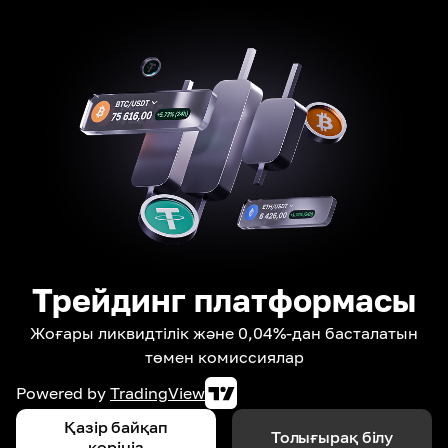
Трейдинг платформасы
Жоғары ликвидтілік және 0,04%-дан басталатын
төмен комиссиялар
Powered by
TradingView
Қазір байқап
Толығырақ білу
көріңіз