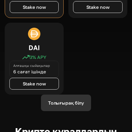
Stake now
Stake now
DAI
3
% APY
Алғашқы сыйақылар
6 сағат ішінде
Stake now
Толығырақ білу
Крипто құралдардың