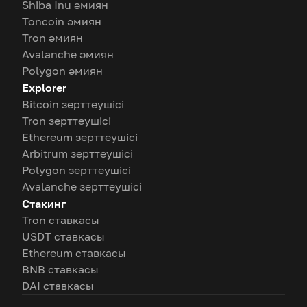
Shiba Inu әмиян
Toncoin әмиян
Tron әмиян
Avalanche әмиян
Polygon әмиян
Explorer
Bitcoin зерттеушісі
Tron зерттеушісі
Ethereum зерттеушісі
Arbitrum зерттеушісі
Polygon зерттеушісі
Avalanche зерттеушісі
Стакинг
Tron ставкасы
USDT ставкасы
Ethereum ставкасы
BNB ставкасы
DAI ставкасы