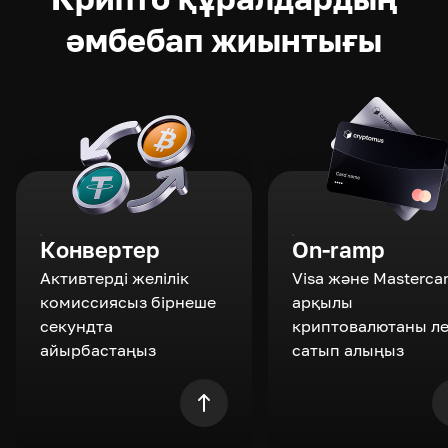
әмбебап жиынтығы
Конвертер
On-ramp
Активтерді желілік
Visa және Masterca
комиссиясыз бірнеше
арқылы
секундта
криптовалютаны л
айырбастаңыз
сатып алыңыз