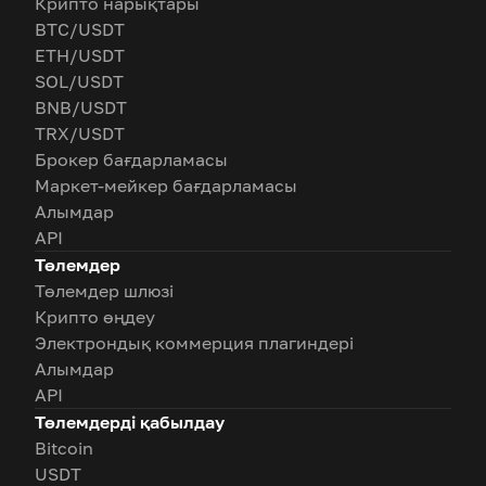
Крипто нарықтары
BTC/USDT
ETH/USDT
SOL/USDT
BNB/USDT
TRX/USDT
Брокер бағдарламасы
Маркет-мейкер бағдарламасы
Алымдар
API
Төлемдер
Төлемдер шлюзі
Крипто өңдеу
Электрондық коммерция плагиндері
Алымдар
API
Төлемдерді қабылдау
Bitcoin
USDT