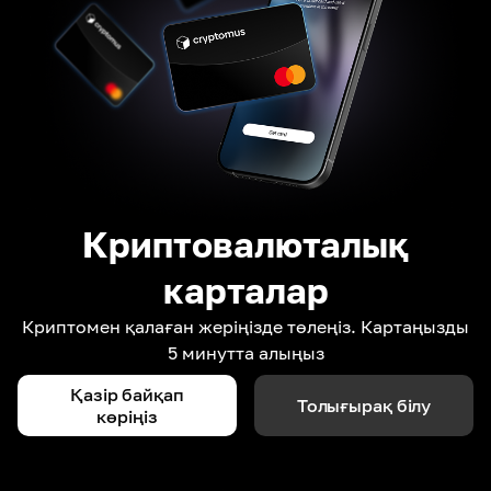
Криптовалюталық
карталар
Криптомен қалаған жеріңізде төлеңіз. Картаңызды
5 минутта алыңыз
Қазір байқап
Толығырақ білу
көріңіз