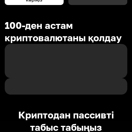
100-ден астам
криптовалютаны қолдау
Криптодан пассивті
табыс табыңыз