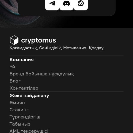
Қоғамдастық, Сенімділік, Мотивация, Қолдау.
Компания
Үй
Бренд бойынша нұсқаулық
Блог
Контактілер
Жеке пайдалану
Әмиян
Стакинг
Түрлендіргіш
Табыңыз
AML тексерушісі