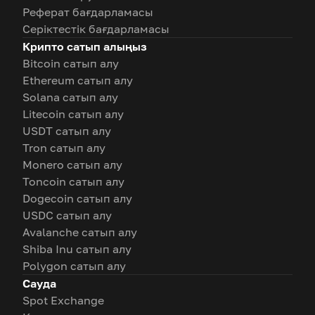
Реферат бағдарламасы
Серіктестік бағдарламасы
Крипто сатып алыңыз
Bitcoin сатып алу
Ethereum сатып алу
Solana сатып алу
Litecoin сатып алу
USDT сатып алу
Tron сатып алу
Monero сатып алу
Toncoin сатып алу
Dogecoin сатып алу
USDC сатып алу
Avalanche сатып алу
Shiba Inu сатып алу
Polygon сатып алу
Сауда
Spot Exchange