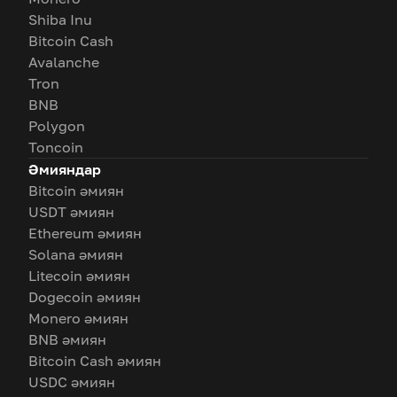
Shiba Inu
Bitcoin Cash
Avalanche
Tron
BNB
Polygon
Toncoin
Әмияндар
Bitcoin әмиян
USDT әмиян
Ethereum әмиян
Solana әмиян
Litecoin әмиян
Dogecoin әмиян
Monero әмиян
BNB әмиян
Bitcoin Cash әмиян
USDC әмиян