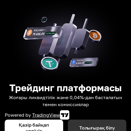
Трейдинг платформасы
Жоғары ликвидтілік және 0,04%-дан басталатын
төмен комиссиялар
Powered by
TradingView
Қазір байқап
Толығырақ білу
көріңіз