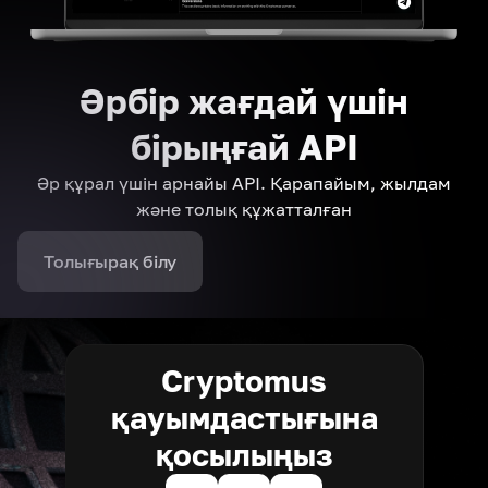
Әрбір жағдай үшін
бірыңғай API
Әр құрал үшін арнайы API. Қарапайым, жылдам
және толық құжатталған
Толығырақ білу
Cryptomus
қауымдастығына
қосылыңыз