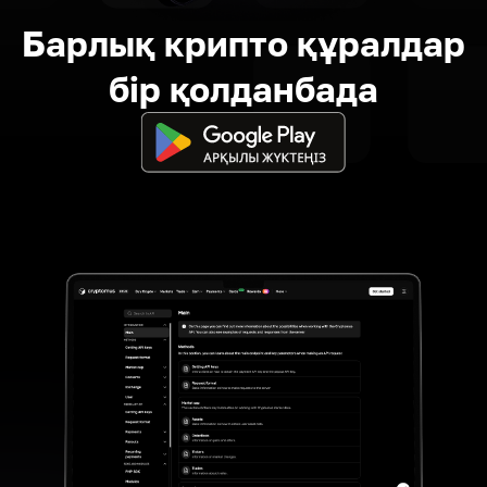
Барлық крипто құралдар
бір қолданбада