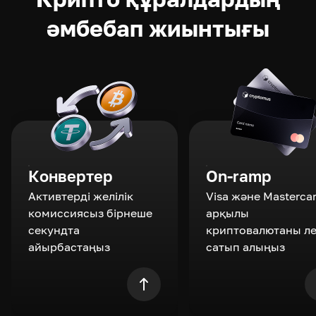
әмбебап жиынтығы
Конвертер
On-ramp
Активтерді желілік
Visa және Masterca
комиссиясыз бірнеше
арқылы
секундта
криптовалютаны л
айырбастаңыз
сатып алыңыз