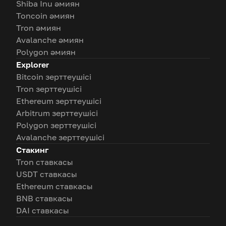
Shiba Inu әмиян
Toncoin әмиян
Tron әмиян
Avalanche әмиян
Polygon әмиян
Explorer
Bitcoin зерттеушісі
Tron зерттеушісі
Ethereum зерттеушісі
Arbitrum зерттеушісі
Polygon зерттеушісі
Avalanche зерттеушісі
Стакинг
Tron ставкасы
USDT ставкасы
Ethereum ставкасы
BNB ставкасы
DAI ставкасы