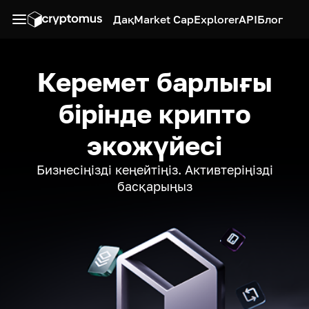
Дақ
Market Cap
Explorer
API
Блог
Керемет барлығы
бірінде крипто
экожүйесі
Бизнесіңізді кеңейтіңіз. Активтеріңізді
басқарыңыз