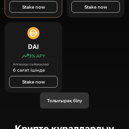
Stake now
Stake now
DAI
3
% APY
Алғашқы сыйақылар
6 сағат ішінде
Stake now
Толығырақ білу
Крипто құралдардың