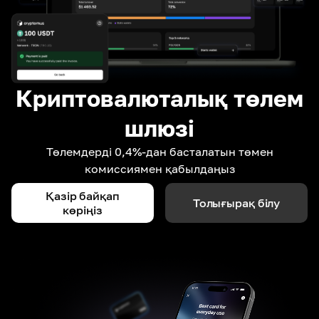
Криптовалюталық төлем
шлюзі
Төлемдерді 0,4%-дан басталатын төмен
комиссиямен қабылдаңыз
Қазір байқап
Толығырақ білу
көріңіз