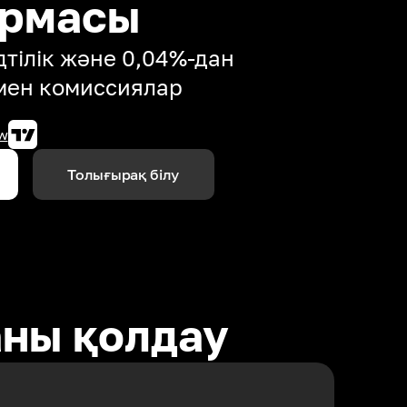
ормасы
тілік және 0,04%-дан
мен комиссиялар
w
Толығырақ білу
аны қолдау