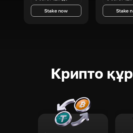
Stake now
Stake 
Крипто құ