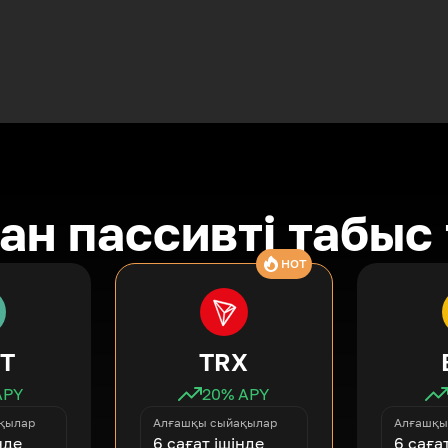
ан пассивті табыс
HOT
T
TRX
APY
20
% APY
қылар
Алғашқы сыйақылар
Алғашқы
нде
6 сағат ішінде
6 саға