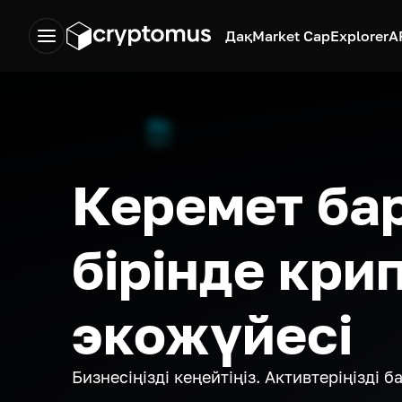
Дақ
Market Cap
Explorer
A
Керемет ба
бірінде кри
экожүйесі
Бизнесіңізді кеңейтіңіз. Активтеріңізді 