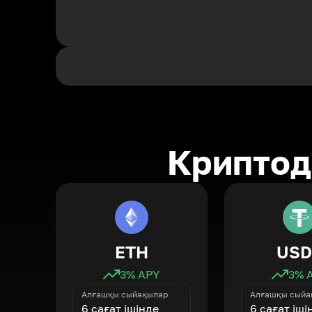
Криптод
ETH
USD
3
% APY
3
% 
Алғашқы сыйақылар
Алғашқы сыйа
6 сағат ішінде
6 сағат іші