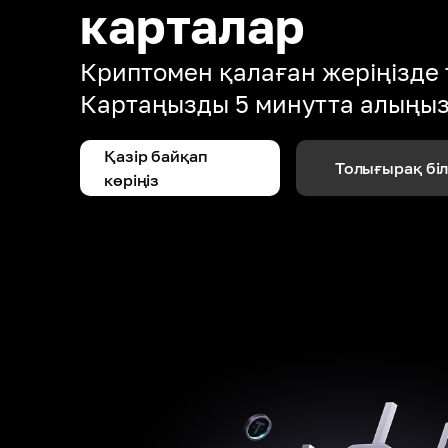
карталар
Криптомен қалаған жеріңізде 
Картаңызды 5 минутта алыңы
Қазір байқап
Толығырақ бі
көріңіз