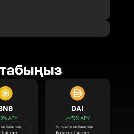
 табыңыз
BNB
DAI
3
% APY
3
% APY
 сыйақылар
Алғашқы сыйақылар
т ішінде
6 сағат ішінде