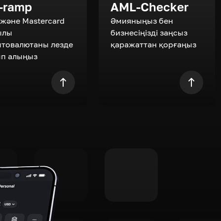
-ramp
AML-Checker
 және Mastercard
Әмияныңыз бен
ылы
бизнесіңізді заңсыз
птовалютаны лезде
қаражаттан қорғаңыз
ып алыңыз