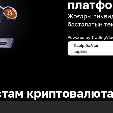
платф
Жоғары ликвид
басталатын тө
Powered by
TradingVie
Қазір байқап
көріңіз
стам криптовалют