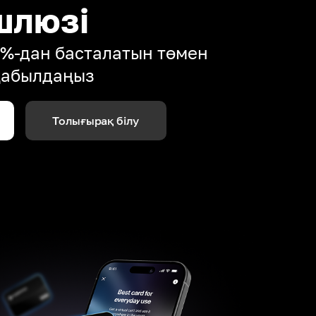
шлюзі
4%-дан басталатын төмен
қабылдаңыз
Толығырақ білу