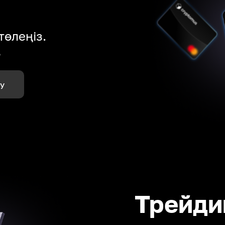
төлеңіз.
з
лу
Трейди