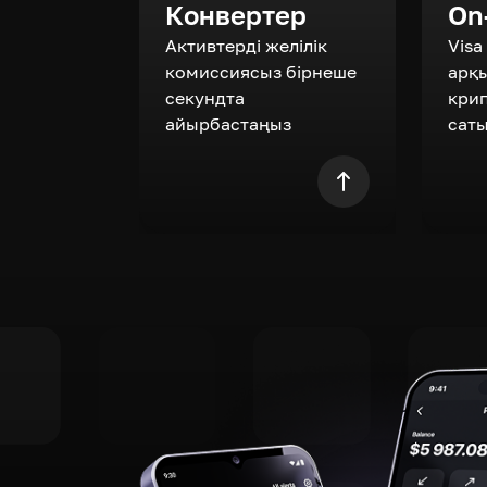
Конвертер
On
Активтерді желілік
Visa
комиссиясыз бірнеше
арқ
секундта
кри
айырбастаңыз
сат