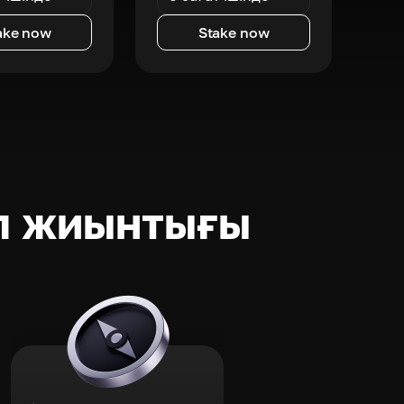
ake now
Stake now
п жиынтығы