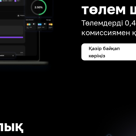
төлем 
Төлемдерді 0,
комиссиямен 
Қазір байқап
көріңіз
лық