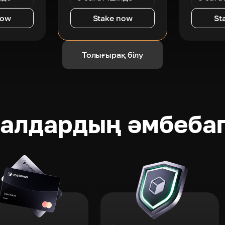
now
Stake now
St
Толығырақ білу
ралдардың әмбеба