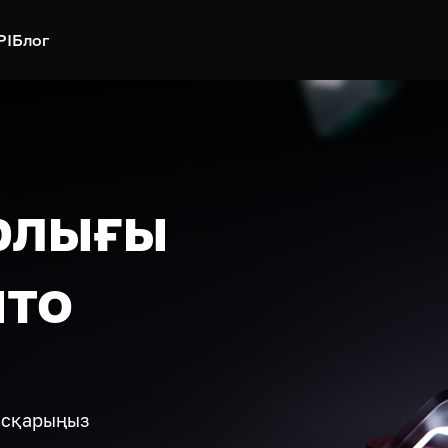
PI
Блог
рлығы
пто
басқарыңыз