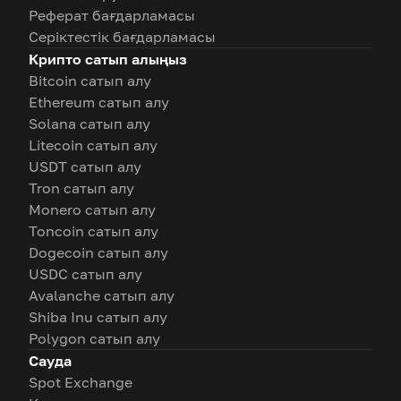
Реферат бағдарламасы
Серіктестік бағдарламасы
Крипто сатып алыңыз
Bitcoin сатып алу
Ethereum сатып алу
Solana сатып алу
Litecoin сатып алу
USDT сатып алу
Tron сатып алу
Monero сатып алу
Toncoin сатып алу
Dogecoin сатып алу
USDC сатып алу
Avalanche сатып алу
Shiba Inu сатып алу
Polygon сатып алу
Сауда
Spot Exchange