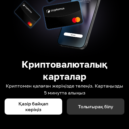
Криптовалюталық
карталар
Криптомен қалаған жеріңізде төлеңіз. Картаңызды
5 минутта алыңыз
Қазір байқап
Толығырақ білу
көріңіз