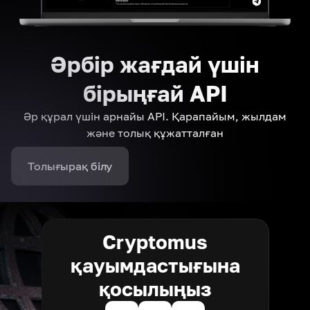
Әрбір жағдай үшін
бірыңғай API
Әр құрал үшін арнайы API. Қарапайым, жылдам
және толық құжатталған
Толығырақ білу
Cryptomus
қауымдастығына
қосылыңыз