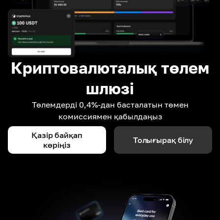
Криптовалюталық төлем
шлюзі
Төлемдерді 0,4%-дан басталатын төмен
комиссиямен қабылдаңыз
Қазір байқап
Толығырақ білу
көріңіз