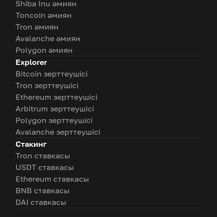
Shiba Inu әмиян
Toncoin әмиян
Tron әмиян
Avalanche әмиян
Polygon әмиян
Explorer
Bitcoin зерттеушісі
Tron зерттеушісі
Ethereum зерттеушісі
Arbitrum зерттеушісі
Polygon зерттеушісі
Avalanche зерттеушісі
Стакинг
Tron ставкасы
USDT ставкасы
Ethereum ставкасы
BNB ставкасы
DAI ставкасы