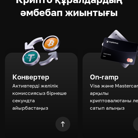
әмбебап жиынтығы
Конвертер
On-ramp
Активтерді желілік
Visa және Masterca
комиссиясыз бірнеше
арқылы
секундта
криптовалютаны л
айырбастаңыз
сатып алыңыз