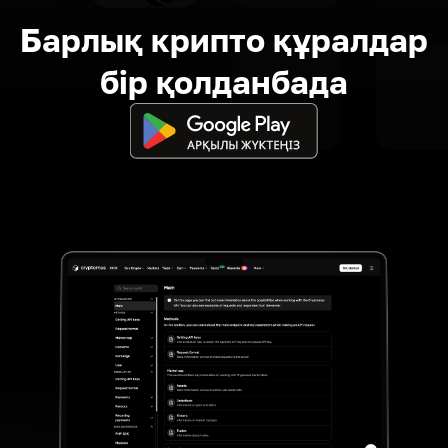
Барлық крипто құралдар
бір қолданбада