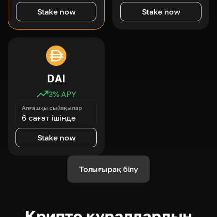
Stake now
Stake now
DAI
3
% APY
Алғашқы сыйақылар
6 сағат ішінде
Stake now
Толығырақ білу
Крипто құралдардың