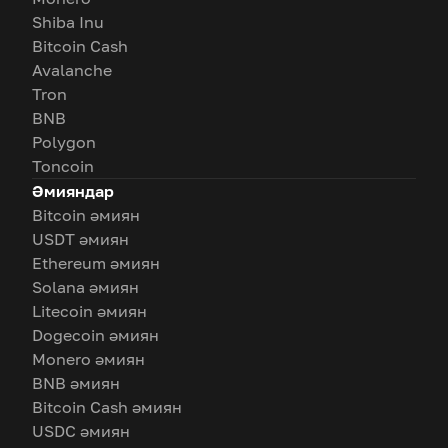
Shiba Inu
Bitcoin Cash
Avalanche
Tron
BNB
Polygon
Toncoin
Әмияндар
Bitcoin әмиян
USDT әмиян
Ethereum әмиян
Solana әмиян
Litecoin әмиян
Dogecoin әмиян
Monero әмиян
BNB әмиян
Bitcoin Cash әмиян
USDC әмиян