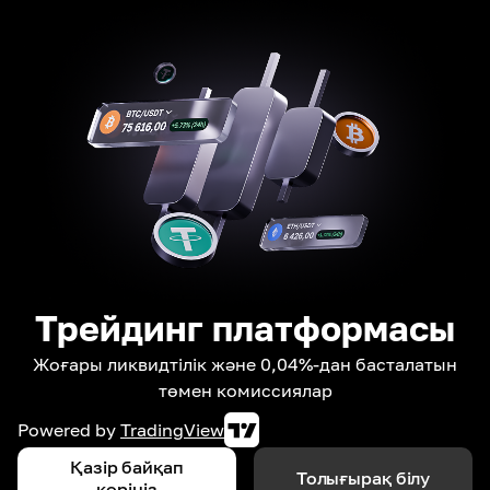
Трейдинг платформасы
Жоғары ликвидтілік және 0,04%-дан басталатын
төмен комиссиялар
Powered by
TradingView
Қазір байқап
Толығырақ білу
көріңіз