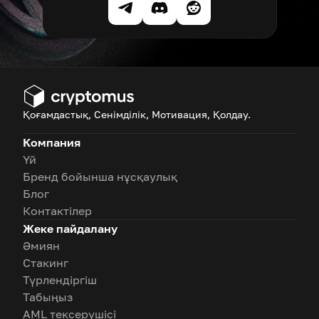
Қоғамдастық, Сенімділік, Мотивация, Қолдау.
Компания
Үй
Бренд бойынша нұсқаулық
Блог
Контактілер
Жеке пайдалану
Әмиян
Стакинг
Түрлендіргіш
Табыңыз
AML тексерушісі