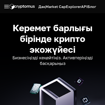
Дақ
Market Cap
Explorer
API
Блог
Керемет барлығы
бірінде крипто
экожүйесі
Бизнесіңізді кеңейтіңіз. Активтеріңізді
басқарыңыз