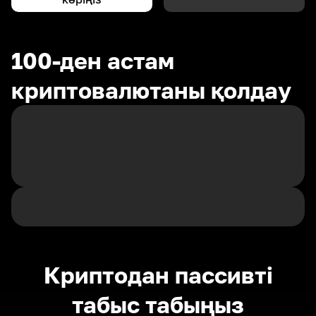
100-ден астам
криптовалютаны қолдау
Криптодан пассивті
табыс табыңыз