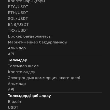
Крипто нарықтары
BTC/USDT
ETH/USDT
SOL/USDT
BNB/USDT
TRX/USDT
Брокер бағдарламасы
Маркет-мейкер бағдарламасы
Алымдар
API
Төлемдер
Төлемдер шлюзі
Крипто өңдеу
Электрондық коммерция плагиндері
Алымдар
API
Төлемдерді қабылдау
Bitcoin
USDT