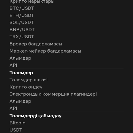
Крипто нарықтары
BTC/USDT
ETH/USDT
SOL/USDT
BNB/USDT
TRX/USDT
Брокер бағдарламасы
Маркет-мейкер бағдарламасы
Алымдар
API
Төлемдер
Төлемдер шлюзі
Крипто өңдеу
Электрондық коммерция плагиндері
Алымдар
API
Төлемдерді қабылдау
Bitcoin
USDT