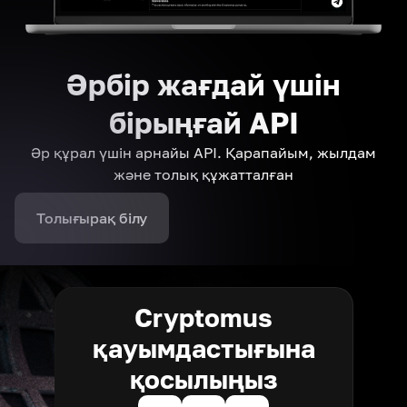
Әрбір жағдай үшін
бірыңғай API
Әр құрал үшін арнайы API. Қарапайым, жылдам
және толық құжатталған
Толығырақ білу
Cryptomus
қауымдастығына
қосылыңыз