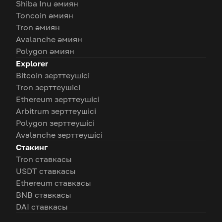
Shiba Inu әмиян
Toncoin әмиян
Tron әмиян
Avalanche әмиян
Polygon әмиян
Explorer
Bitcoin зерттеушісі
Tron зерттеушісі
Ethereum зерттеушісі
Arbitrum зерттеушісі
Polygon зерттеушісі
Avalanche зерттеушісі
Стакинг
Tron ставкасы
USDT ставкасы
Ethereum ставкасы
BNB ставкасы
DAI ставкасы