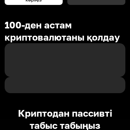
100-ден астам
криптовалютаны қолдау
Криптодан пассивті
табыс табыңыз