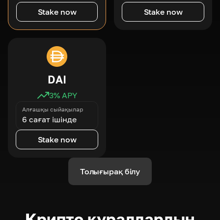
Stake now
Stake now
DAI
3
% APY
Алғашқы сыйақылар
6 сағат ішінде
Stake now
Толығырақ білу
Крипто құралдардың