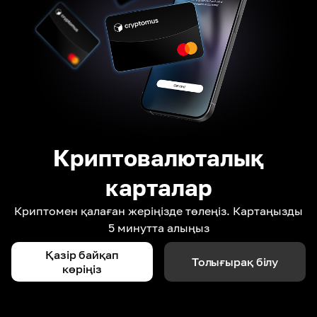
Криптовалюталық
карталар
Криптомен қалаған жеріңізде төлеңіз. Картаңызды
5 минутта алыңыз
Қазір байқап
Толығырақ білу
көріңіз