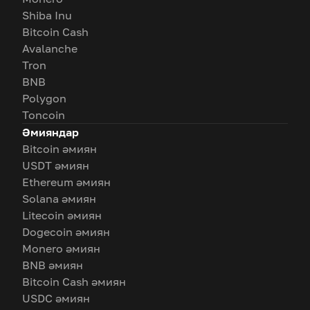
Shiba Inu
Bitcoin Cash
Avalanche
Tron
BNB
Polygon
Toncoin
Әмияндар
Bitcoin әмиян
USDT әмиян
Ethereum әмиян
Solana әмиян
Litecoin әмиян
Dogecoin әмиян
Monero әмиян
BNB әмиян
Bitcoin Cash әмиян
USDC әмиян