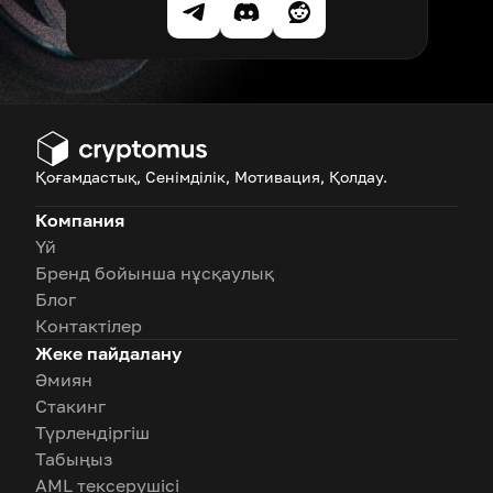
Қоғамдастық, Сенімділік, Мотивация, Қолдау.
Компания
Үй
Бренд бойынша нұсқаулық
Блог
Контактілер
Жеке пайдалану
Әмиян
Стакинг
Түрлендіргіш
Табыңыз
AML тексерушісі