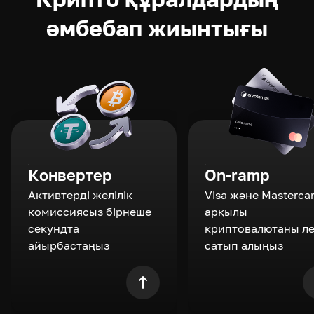
әмбебап жиынтығы
Конвертер
On-ramp
Активтерді желілік
Visa және Masterca
комиссиясыз бірнеше
арқылы
секундта
криптовалютаны л
айырбастаңыз
сатып алыңыз