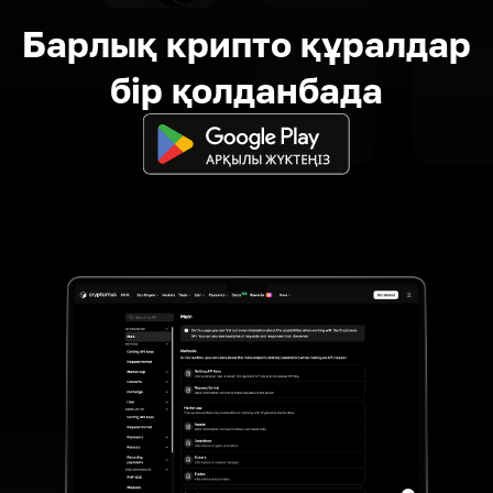
Барлық крипто құралдар
бір қолданбада