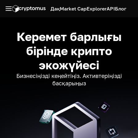
Дақ
Market Cap
Explorer
API
Блог
Керемет барлығы
бірінде крипто
экожүйесі
Бизнесіңізді кеңейтіңіз. Активтеріңізді
басқарыңыз