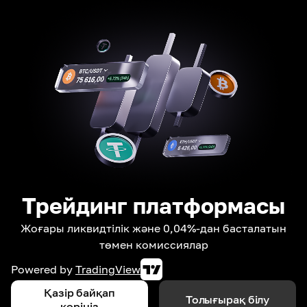
Трейдинг платформасы
Жоғары ликвидтілік және 0,04%-дан басталатын
төмен комиссиялар
Powered by
TradingView
Қазір байқап
Толығырақ білу
көріңіз