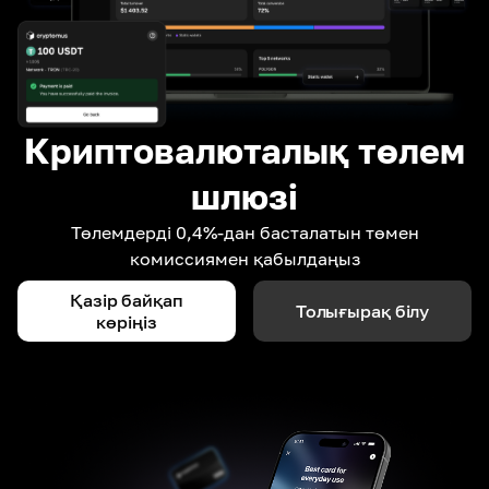
Криптовалюталық төлем
шлюзі
Төлемдерді 0,4%-дан басталатын төмен
комиссиямен қабылдаңыз
Қазір байқап
Толығырақ білу
көріңіз