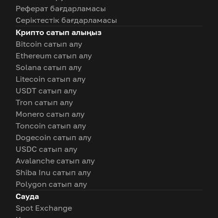
Реферат бағдарламасы
Серіктестік бағдарламасы
Крипто сатып алыңыз
Bitcoin сатып алу
Ethereum сатып алу
Solana сатып алу
Litecoin сатып алу
USDT сатып алу
Tron сатып алу
Monero сатып алу
Toncoin сатып алу
Dogecoin сатып алу
USDC сатып алу
Avalanche сатып алу
Shiba Inu сатып алу
Polygon сатып алу
Сауда
Spot Exchange