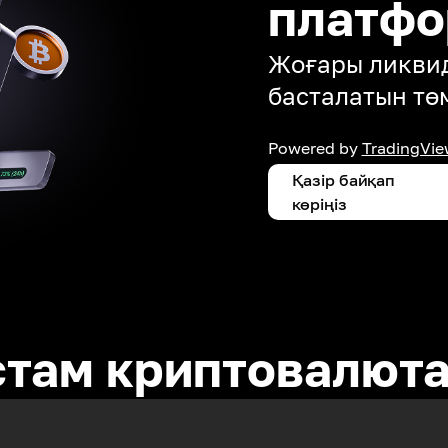
платф
Жоғары ликвид
басталатын тө
Powered by
TradingVie
Қазір байқап
көріңіз
стам криптовалют