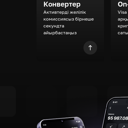
Конвертер
On
Активтерді желілік
Visa
комиссиясыз бірнеше
арқ
секундта
кри
айырбастаңыз
сат