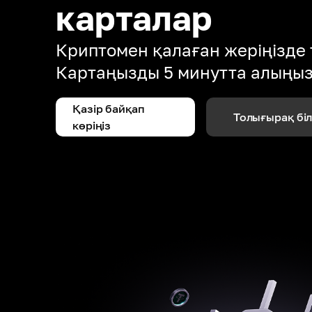
карталар
Криптомен қалаған жеріңізде 
Картаңызды 5 минутта алыңы
Қазір байқап
Толығырақ бі
көріңіз