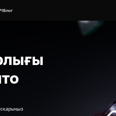
PI
Блог
рлығы
пто
басқарыңыз