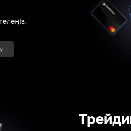
төлеңіз.
з
лу
Трейди