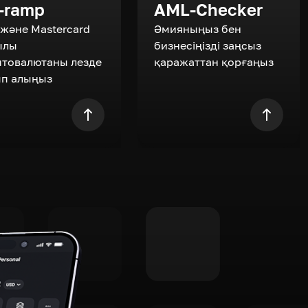
-ramp
AML-Checker
 және Mastercard
Әмияныңыз бен
ылы
бизнесіңізді заңсыз
птовалютаны лезде
қаражаттан қорғаңыз
ып алыңыз