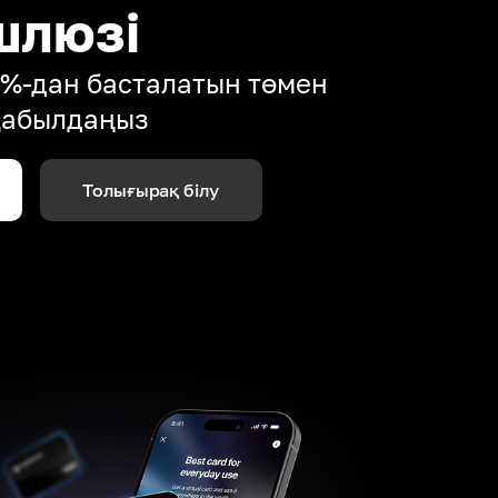
шлюзі
4%-дан басталатын төмен
қабылдаңыз
Толығырақ білу