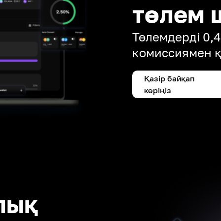
төлем 
Төлемдерді 0,
комиссиямен 
Қазір байқап
көріңіз
лық