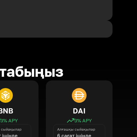
 табыңыз
BNB
DAI
3
% APY
3
% APY
 сыйақылар
Алғашқы сыйақылар
т ішінде
6 сағат ішінде