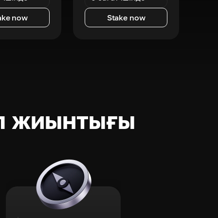
ake now
Stake now
п жиынтығы