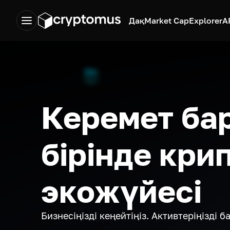
Дақ
Market Cap
Explorer
A
Керемет ба
бірінде кри
экожүйесі
Бизнесіңізді кеңейтіңіз. Активтеріңізді 