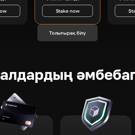
now
Stake now
St
Толығырақ білу
ралдардың әмбеба