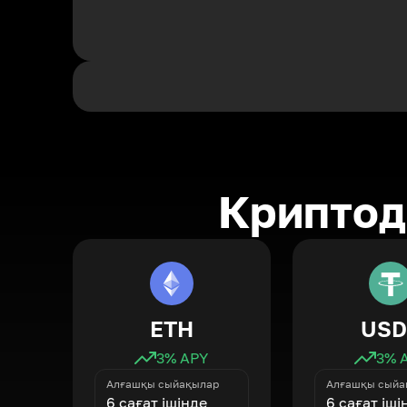
Криптод
ETH
USD
3
% APY
3
% 
Алғашқы сыйақылар
Алғашқы сыйа
6 сағат ішінде
6 сағат іші