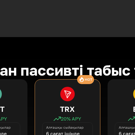
ан пассивті табыс
HOT
T
TRX
APY
20
% APY
қылар
Алғашқы сыйақылар
Алғашқы
нде
6 сағат ішінде
6 саға