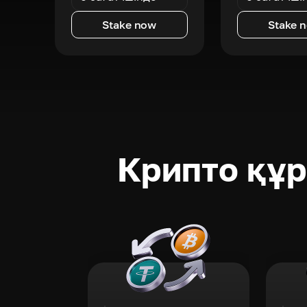
Stake now
Stake 
Крипто құ