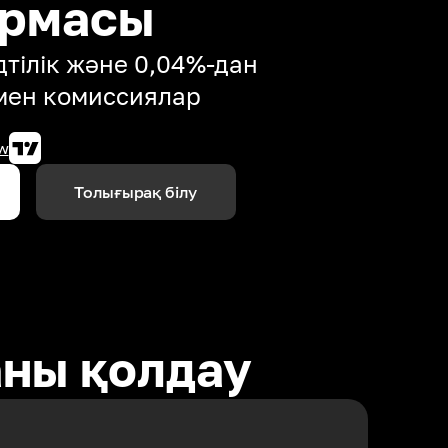
ормасы
тілік және 0,04%-дан
мен комиссиялар
w
Толығырақ білу
аны қолдау