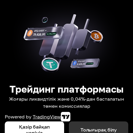
Трейдинг платформасы
Жоғары ликвидтілік және 0,04%-дан басталатын
төмен комиссиялар
Powered by
TradingView
Қазір байқап
Толығырақ білу
көріңіз