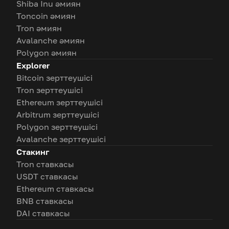
Shiba Inu әмиян
Toncoin әмиян
Tron әмиян
Avalanche әмиян
Polygon әмиян
Explorer
Bitcoin зерттеушісі
Tron зерттеушісі
Ethereum зерттеушісі
Arbitrum зерттеушісі
Polygon зерттеушісі
Avalanche зерттеушісі
Стакинг
Tron ставкасы
USDT ставкасы
Ethereum ставкасы
BNB ставкасы
DAI ставкасы