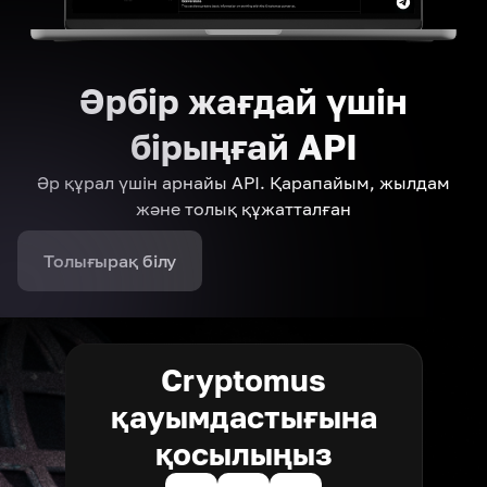
Әрбір жағдай үшін
бірыңғай API
Әр құрал үшін арнайы API. Қарапайым, жылдам
және толық құжатталған
Толығырақ білу
Cryptomus
қауымдастығына
қосылыңыз