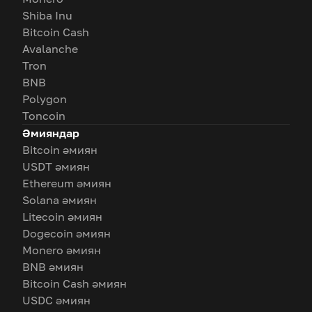
Shiba Inu
Bitcoin Cash
Avalanche
Tron
BNB
Polygon
Toncoin
Әмияндар
Bitcoin әмиян
USDT әмиян
Ethereum әмиян
Solana әмиян
Litecoin әмиян
Dogecoin әмиян
Monero әмиян
BNB әмиян
Bitcoin Cash әмиян
USDC әмиян