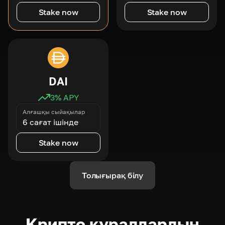
Stake now
Stake now
DAI
3
% APY
Алғашқы сыйақылар
6 сағат ішінде
Stake now
Толығырақ білу
Крипто құралдардың