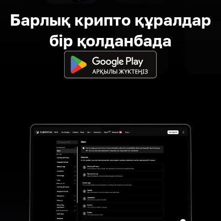
Барлық крипто құралдар
бір қолданбада