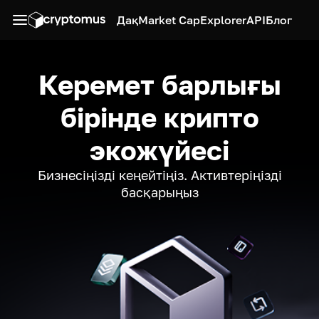
Дақ
Market Cap
Explorer
API
Блог
Керемет барлығы
бірінде крипто
экожүйесі
Бизнесіңізді кеңейтіңіз. Активтеріңізді
басқарыңыз