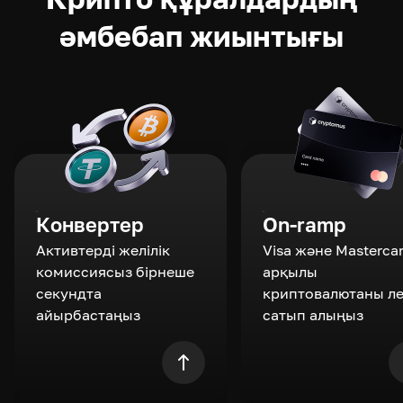
әмбебап жиынтығы
Конвертер
On-ramp
Активтерді желілік
Visa және Masterca
комиссиясыз бірнеше
арқылы
секундта
криптовалютаны л
айырбастаңыз
сатып алыңыз