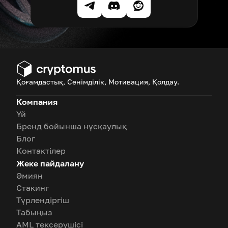
Қоғамдастық, Сенімділік, Мотивация, Қолдау.
Компания
Үй
Бренд бойынша нұсқаулық
Блог
Контактілер
Жеке пайдалану
Әмиян
Стакинг
Түрлендіргіш
Табыңыз
AML тексерушісі