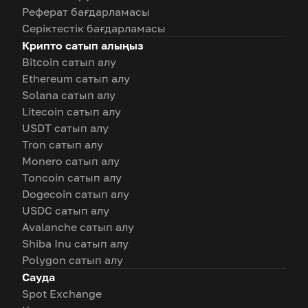
Реферат бағдарламасы
Серіктестік бағдарламасы
Крипто сатып алыңыз
Bitcoin сатып алу
Ethereum сатып алу
Solana сатып алу
Litecoin сатып алу
USDT сатып алу
Tron сатып алу
Monero сатып алу
Toncoin сатып алу
Dogecoin сатып алу
USDC сатып алу
Avalanche сатып алу
Shiba Inu сатып алу
Polygon сатып алу
Сауда
Spot Exchange