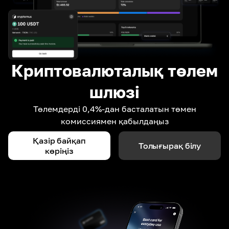
Криптовалюталық төлем
шлюзі
Төлемдерді 0,4%-дан басталатын төмен
комиссиямен қабылдаңыз
Қазір байқап
Толығырақ білу
көріңіз