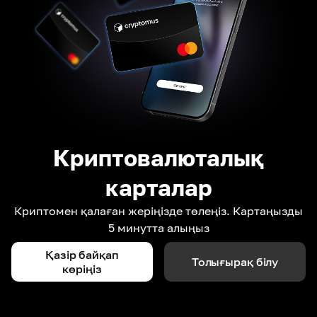
Криптовалюталық
карталар
Криптомен қалаған жеріңізде төлеңіз. Картаңызды
5 минутта алыңыз
Қазір байқап
Толығырақ білу
көріңіз