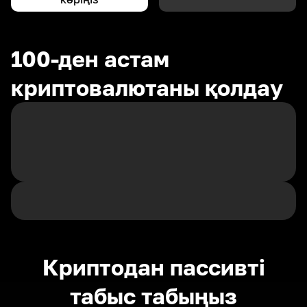
100-ден астам
криптовалютаны қолдау
Криптодан пассивті
табыс табыңыз