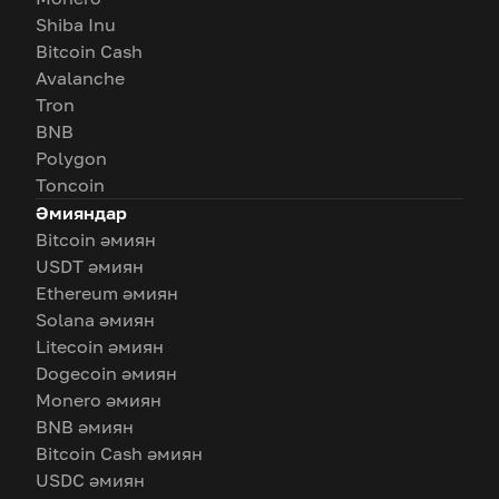
Shiba Inu
Bitcoin Cash
Avalanche
Tron
BNB
Polygon
Toncoin
Әмияндар
Bitcoin әмиян
USDT әмиян
Ethereum әмиян
Solana әмиян
Litecoin әмиян
Dogecoin әмиян
Monero әмиян
BNB әмиян
Bitcoin Cash әмиян
USDC әмиян