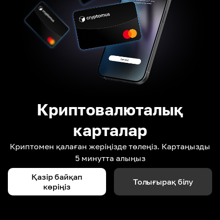
Криптовалюталық
карталар
Криптомен қалаған жеріңізде төлеңіз. Картаңызды
5 минутта алыңыз
Қазір байқап
Толығырақ білу
көріңіз