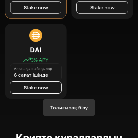
Stake now
Stake now
DAI
3
% APY
Алғашқы сыйақылар
6 сағат ішінде
Stake now
Толығырақ білу
Крипто құралдардың