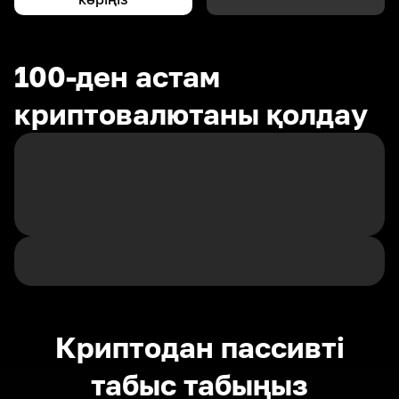
100-ден астам
криптовалютаны қолдау
Криптодан пассивті
табыс табыңыз