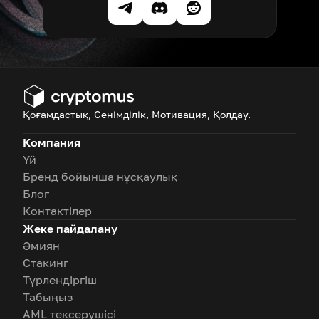
Қоғамдастық, Сенімділік, Мотивация, Қолдау.
Компания
Үй
Бренд бойынша нұсқаулық
Блог
Контактілер
Жеке пайдалану
Әмиян
Стакинг
Түрлендіргіш
Табыңыз
AML тексерушісі