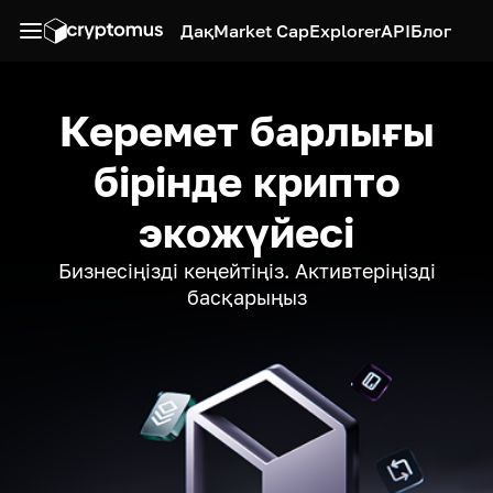
Дақ
Market Cap
Explorer
API
Блог
Керемет барлығы
бірінде крипто
экожүйесі
Бизнесіңізді кеңейтіңіз. Активтеріңізді
басқарыңыз