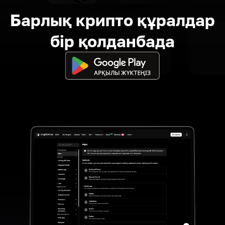
Барлық крипто құралдар
бір қолданбада