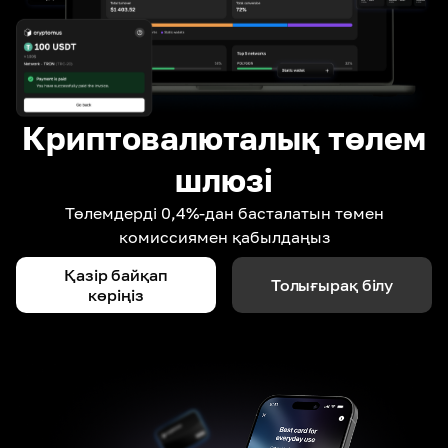
Криптовалюталық төлем
шлюзі
Төлемдерді 0,4%-дан басталатын төмен
комиссиямен қабылдаңыз
Қазір байқап
Толығырақ білу
көріңіз