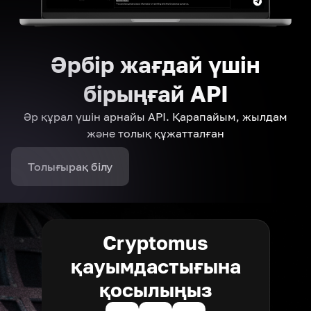
Әрбір жағдай үшін
бірыңғай API
Әр құрал үшін арнайы API. Қарапайым, жылдам
және толық құжатталған
Толығырақ білу
Cryptomus
қауымдастығына
қосылыңыз