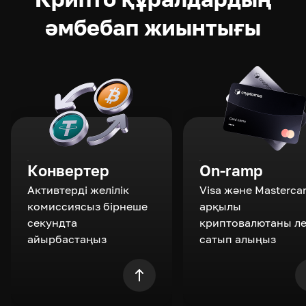
әмбебап жиынтығы
Конвертер
On-ramp
Активтерді желілік
Visa және Masterca
комиссиясыз бірнеше
арқылы
секундта
криптовалютаны л
айырбастаңыз
сатып алыңыз