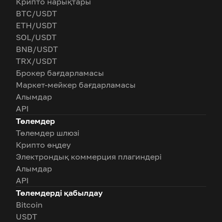
Крипто нарықтары
BTC/USDT
ETH/USDT
SOL/USDT
BNB/USDT
TRX/USDT
Брокер бағдарламасы
Маркет-мейкер бағдарламасы
Алымдар
API
Төлемдер
Төлемдер шлюзі
Крипто өңдеу
Электрондық коммерция плагиндері
Алымдар
API
Төлемдерді қабылдау
Bitcoin
USDT