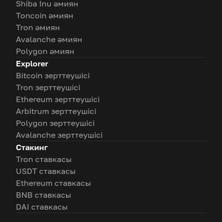
Shiba Inu әмиян
Toncoin әмиян
Tron әмиян
Avalanche әмиян
Polygon әмиян
Explorer
Bitcoin зерттеушісі
Tron зерттеушісі
Ethereum зерттеушісі
Arbitrum зерттеушісі
Polygon зерттеушісі
Avalanche зерттеушісі
Стакинг
Tron ставкасы
USDT ставкасы
Ethereum ставкасы
BNB ставкасы
DAI ставкасы