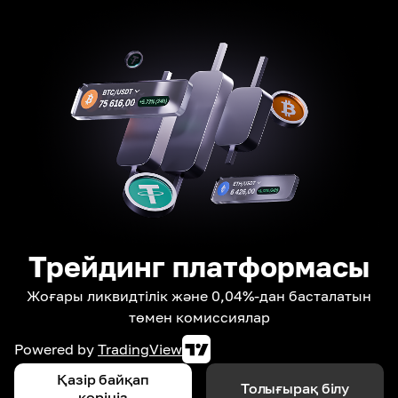
Трейдинг платформасы
Жоғары ликвидтілік және 0,04%-дан басталатын
төмен комиссиялар
Powered by
TradingView
Қазір байқап
Толығырақ білу
көріңіз