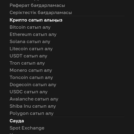
Реферат бағдарламасы
Серіктестік бағдарламасы
Крипто сатып алыңыз
Bitcoin сатып алу
Ethereum сатып алу
Solana сатып алу
Litecoin сатып алу
USDT сатып алу
Tron сатып алу
Monero сатып алу
Toncoin сатып алу
Dogecoin сатып алу
USDC сатып алу
Avalanche сатып алу
Shiba Inu сатып алу
Polygon сатып алу
Сауда
Spot Exchange