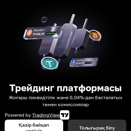
Трейдинг платформасы
Жоғары ликвидтілік және 0,04%-дан басталатын
төмен комиссиялар
Powered by
TradingView
Қазір байқап
Толығырақ білу
көріңіз