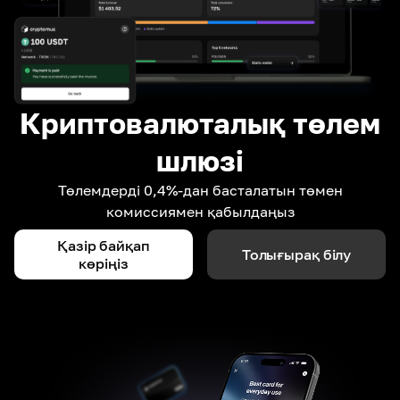
Криптовалюталық төлем
шлюзі
Төлемдерді 0,4%-дан басталатын төмен
комиссиямен қабылдаңыз
Қазір байқап
Толығырақ білу
көріңіз