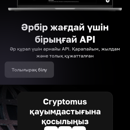
Әрбір жағдай үшін
бірыңғай API
Әр құрал үшін арнайы API. Қарапайым, жылдам
және толық құжатталған
Толығырақ білу
Cryptomus
қауымдастығына
қосылыңыз