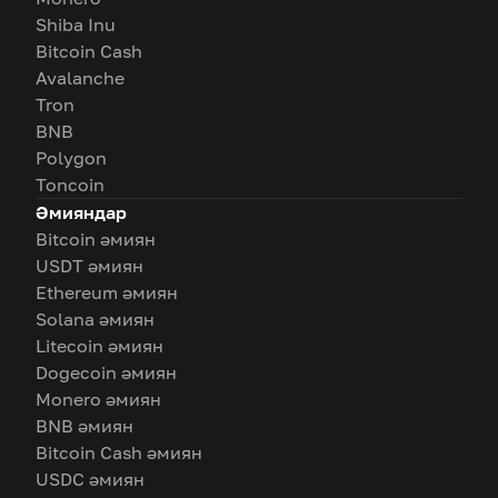
Shiba Inu
Bitcoin Cash
Avalanche
Tron
BNB
Polygon
Toncoin
Әмияндар
Bitcoin әмиян
USDT әмиян
Ethereum әмиян
Solana әмиян
Litecoin әмиян
Dogecoin әмиян
Monero әмиян
BNB әмиян
Bitcoin Cash әмиян
USDC әмиян