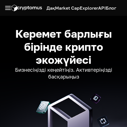
Дақ
Market Cap
Explorer
API
Блог
Керемет барлығы
бірінде крипто
экожүйесі
Бизнесіңізді кеңейтіңіз. Активтеріңізді
басқарыңыз