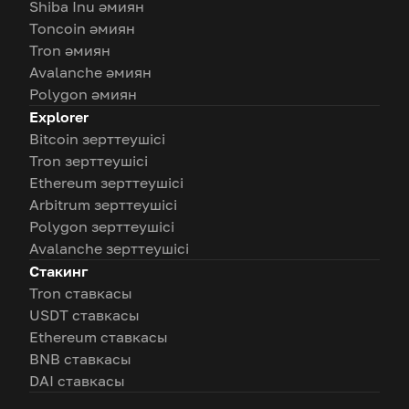
Shiba Inu әмиян
Toncoin әмиян
Tron әмиян
Avalanche әмиян
Polygon әмиян
Explorer
Bitcoin зерттеушісі
Tron зерттеушісі
Ethereum зерттеушісі
Arbitrum зерттеушісі
Polygon зерттеушісі
Avalanche зерттеушісі
Стакинг
Tron ставкасы
USDT ставкасы
Ethereum ставкасы
BNB ставкасы
DAI ставкасы