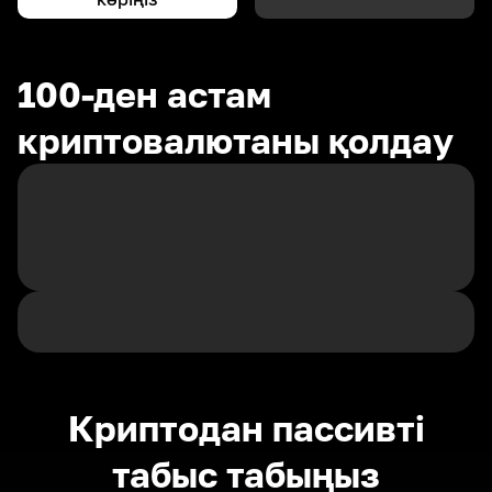
100-ден астам
криптовалютаны қолдау
Криптодан пассивті
табыс табыңыз