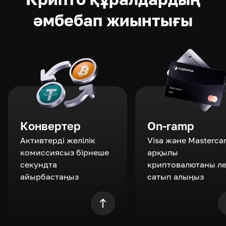
әмбебап жиынтығы
Конвертер
On-ramp
Активтерді желілік
Visa және Masterca
комиссиясыз бірнеше
арқылы
секундта
криптовалютаны л
айырбастаңыз
сатып алыңыз