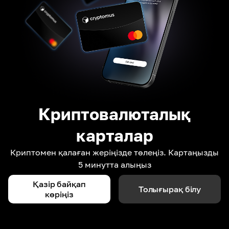
Криптовалюталық
карталар
Криптомен қалаған жеріңізде төлеңіз. Картаңызды
5 минутта алыңыз
Қазір байқап
Толығырақ білу
көріңіз