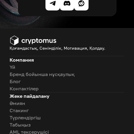
Қоғамдастық, Сенімділік, Мотивация, Қолдау.
Компания
Үй
Бренд бойынша нұсқаулық
Блог
Контактілер
Жеке пайдалану
Әмиян
Стакинг
Түрлендіргіш
Табыңыз
AML тексерушісі