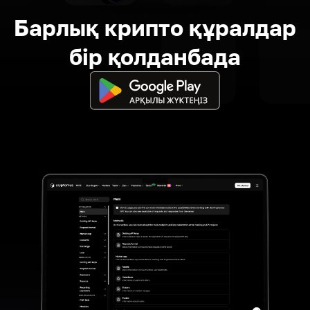
Барлық крипто құралдар
бір қолданбада