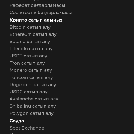
Реферат бағдарламасы
Серіктестік бағдарламасы
Крипто сатып алыңыз
Bitcoin сатып алу
Ethereum сатып алу
Solana сатып алу
Litecoin сатып алу
USDT сатып алу
Tron сатып алу
Monero сатып алу
Toncoin сатып алу
Dogecoin сатып алу
USDC сатып алу
Avalanche сатып алу
Shiba Inu сатып алу
Polygon сатып алу
Сауда
Spot Exchange