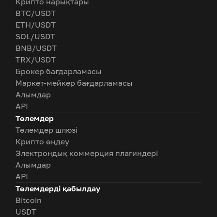
Крипто нарықтары
BTC/USDT
ETH/USDT
SOL/USDT
BNB/USDT
TRX/USDT
Брокер бағдарламасы
Маркет-мейкер бағдарламасы
Алымдар
API
Төлемдер
Төлемдер шлюзі
Крипто өңдеу
Электрондық коммерция плагиндері
Алымдар
API
Төлемдерді қабылдау
Bitcoin
USDT