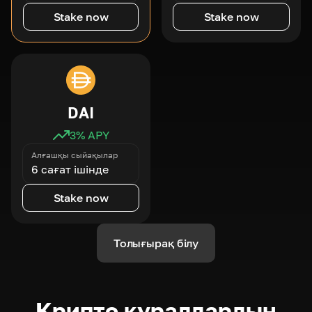
Stake now
Stake now
DAI
3
% APY
Алғашқы сыйақылар
6 сағат ішінде
Stake now
Толығырақ білу
Крипто құралдардың