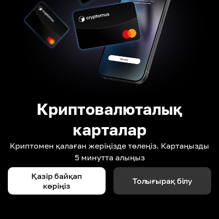
Криптовалюталық
карталар
Криптомен қалаған жеріңізде төлеңіз. Картаңызды
5 минутта алыңыз
Қазір байқап
Толығырақ білу
көріңіз