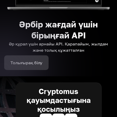
Әрбір жағдай үшін
бірыңғай API
Әр құрал үшін арнайы API. Қарапайым, жылдам
және толық құжатталған
Толығырақ білу
Cryptomus
қауымдастығына
қосылыңыз