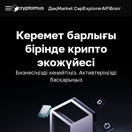
Дақ
Market Cap
Explorer
API
Блог
Керемет барлығы
бірінде крипто
экожүйесі
Бизнесіңізді кеңейтіңіз. Активтеріңізді
басқарыңыз