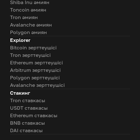
Shiba Inu әмиян
Toncoin әмиян
Tron әмиян
Avalanche әмиян
Polygon әмиян
Explorer
Bitcoin зерттеушісі
Tron зерттеушісі
Ethereum зерттеушісі
Arbitrum зерттеушісі
Polygon зерттеушісі
Avalanche зерттеушісі
Стакинг
Tron ставкасы
USDT ставкасы
Ethereum ставкасы
BNB ставкасы
DAI ставкасы