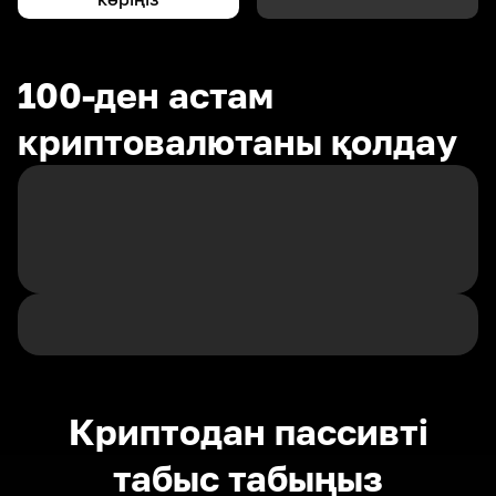
100-ден астам
криптовалютаны қолдау
Криптодан пассивті
табыс табыңыз