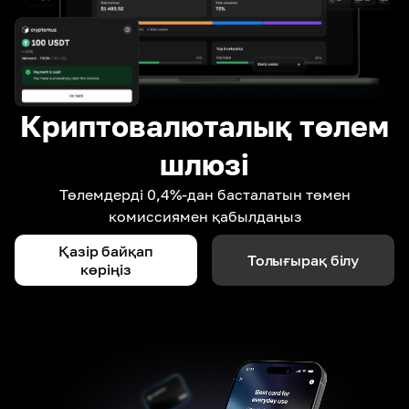
Криптовалюталық төлем
шлюзі
Төлемдерді 0,4%-дан басталатын төмен
комиссиямен қабылдаңыз
Қазір байқап
Толығырақ білу
көріңіз