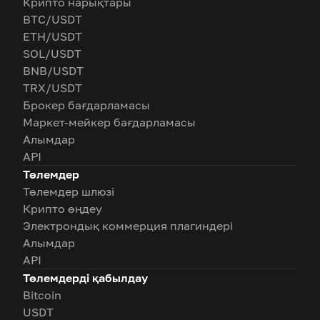
Крипто нарықтары
BTC/USDT
ETH/USDT
SOL/USDT
BNB/USDT
TRX/USDT
Брокер бағдарламасы
Маркет-мейкер бағдарламасы
Алымдар
API
Төлемдер
Төлемдер шлюзі
Крипто өңдеу
Электрондық коммерция плагиндері
Алымдар
API
Төлемдерді қабылдау
Bitcoin
USDT