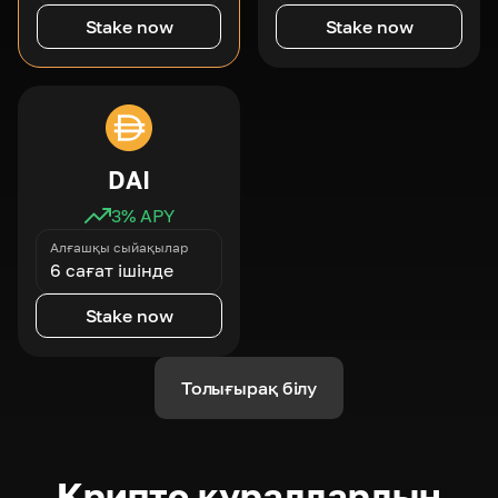
Stake now
Stake now
DAI
3
% APY
Алғашқы сыйақылар
6 сағат ішінде
Stake now
Толығырақ білу
Крипто құралдардың