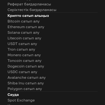
Реферат бағдарламасы
Серіктестік бағдарламасы
Крипто сатып алыңыз
Bitcoin сатып алу
Ethereum сатып алу
Solana сатып алу
Litecoin сатып алу
USDT сатып алу
Tron сатып алу
Monero сатып алу
Toncoin сатып алу
Dogecoin сатып алу
USDC сатып алу
Avalanche сатып алу
Shiba Inu сатып алу
Polygon сатып алу
Сауда
Spot Exchange