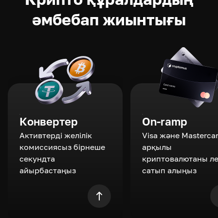
әмбебап жиынтығы
Конвертер
On-ramp
Активтерді желілік
Visa және Masterca
комиссиясыз бірнеше
арқылы
секундта
криптовалютаны л
айырбастаңыз
сатып алыңыз