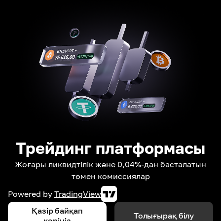
Трейдинг платформасы
Жоғары ликвидтілік және 0,04%-дан басталатын
төмен комиссиялар
Powered by
TradingView
Қазір байқап
Толығырақ білу
көріңіз