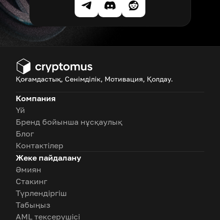
Қоғамдастық, Сенімділік, Мотивация, Қолдау.
Компания
Үй
Бренд бойынша нұсқаулық
Блог
Контактілер
Жеке пайдалану
Әмиян
Стакинг
Түрлендіргіш
Табыңыз
AML тексерушісі