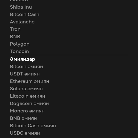
Shiba Inu
Bitcoin Cash
Avalanche
Tron
BNB
Polygon
Toncoin
Әмияндар
Bitcoin әмиян
USDT әмиян
Ethereum әмиян
Solana әмиян
Litecoin әмиян
Dogecoin әмиян
Monero әмиян
BNB әмиян
Bitcoin Cash әмиян
USDC әмиян