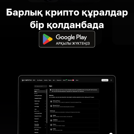
Барлық крипто құралдар
бір қолданбада