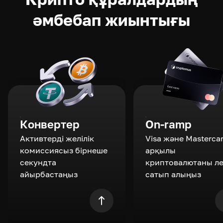
әмбебап жиынтығы
Конвертер
On-ramp
Активтерді желілік
Visa және Masterca
комиссиясыз бірнеше
арқылы
секундта
криптовалютаны л
айырбастаңыз
сатып алыңыз