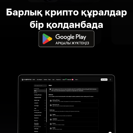
Барлық крипто құралдар
бір қолданбада