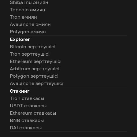
Shiba Inu әмиян
Toncoin әмиян
Tron әмиян
Avalanche әмиян
Polygon әмиян
Explorer
Bitcoin зерттеушісі
Tron зерттеушісі
Ethereum зерттеушісі
Arbitrum зерттеушісі
Polygon зерттеушісі
Avalanche зерттеушісі
Стакинг
Tron ставкасы
USDT ставкасы
Ethereum ставкасы
BNB ставкасы
DAI ставкасы