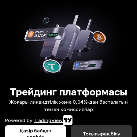
Трейдинг платформасы
Жоғары ликвидтілік және 0,04%-дан басталатын
төмен комиссиялар
Powered by
TradingView
Қазір байқап
Толығырақ білу
көріңіз