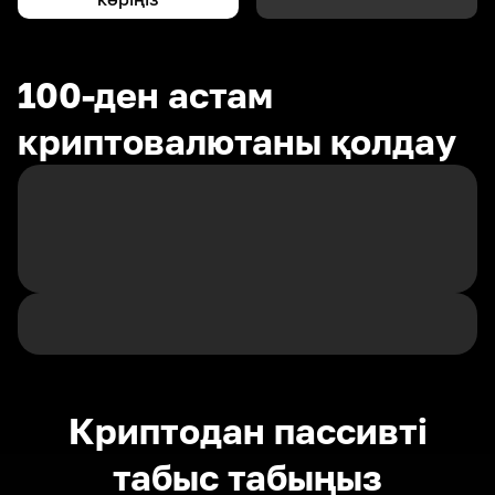
100-ден астам
криптовалютаны қолдау
Криптодан пассивті
табыс табыңыз