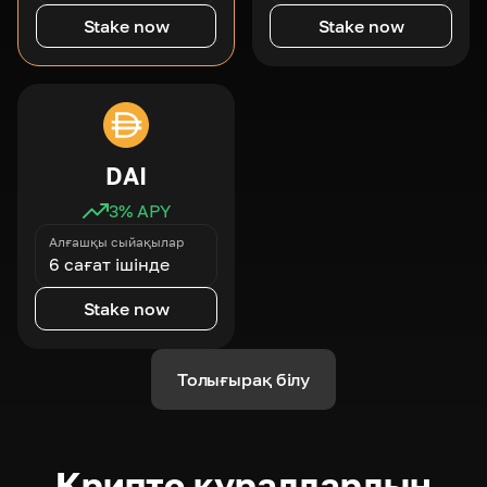
Stake now
Stake now
DAI
3
% APY
Алғашқы сыйақылар
6 сағат ішінде
Stake now
Толығырақ білу
Крипто құралдардың