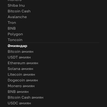
Shiba Inu
Bitcoin Cash
Avalanche
Tron
BNB
Polygon
Toncoin
Әмияндар
Bitcoin әмиян
USDT әмиян
Ethereum әмиян
Solana әмиян
Litecoin әмиян
Dogecoin әмиян
Monero әмиян
BNB әмиян
Bitcoin Cash әмиян
USDC әмиян