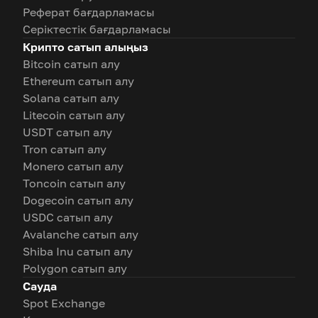
Реферат бағдарламасы
Серіктестік бағдарламасы
Крипто сатып алыңыз
Bitcoin сатып алу
Ethereum сатып алу
Solana сатып алу
Litecoin сатып алу
USDT сатып алу
Tron сатып алу
Monero сатып алу
Toncoin сатып алу
Dogecoin сатып алу
USDC сатып алу
Avalanche сатып алу
Shiba Inu сатып алу
Polygon сатып алу
Сауда
Spot Exchange