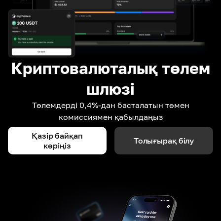
Криптовалюталық төлем
шлюзі
Төлемдерді 0,4%-дан басталатын төмен
комиссиямен қабылдаңыз
Қазір байқап
Толығырақ білу
көріңіз