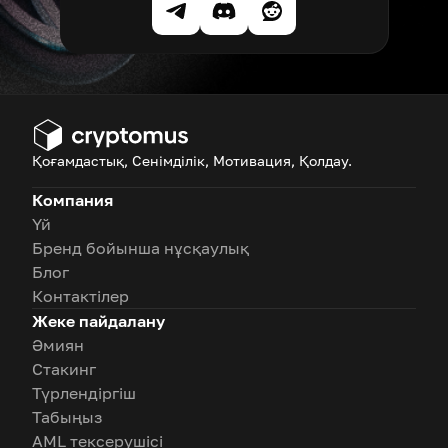
Қоғамдастық, Сенімділік, Мотивация, Қолдау.
Компания
Үй
Бренд бойынша нұсқаулық
Блог
Контактілер
Жеке пайдалану
Әмиян
Стакинг
Түрлендіргіш
Табыңыз
AML тексерушісі