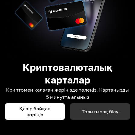
Криптовалюталық
карталар
Криптомен қалаған жеріңізде төлеңіз. Картаңызды
5 минутта алыңыз
Қазір байқап
Толығырақ білу
көріңіз