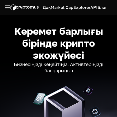
Дақ
Market Cap
Explorer
API
Блог
Керемет барлығы
бірінде крипто
экожүйесі
Бизнесіңізді кеңейтіңіз. Активтеріңізді
басқарыңыз