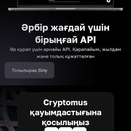
Әрбір жағдай үшін
бірыңғай API
Әр құрал үшін арнайы API. Қарапайым, жылдам
және толық құжатталған
Толығырақ білу
Cryptomus
қауымдастығына
қосылыңыз