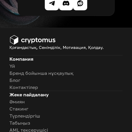
Қоғамдастық, Сенімділік, Мотивация, Қолдау.
Компания
Үй
Бренд бойынша нұсқаулық
Блог
Контактілер
Жеке пайдалану
Әмиян
Стакинг
Түрлендіргіш
Табыңыз
AML тексерушісі