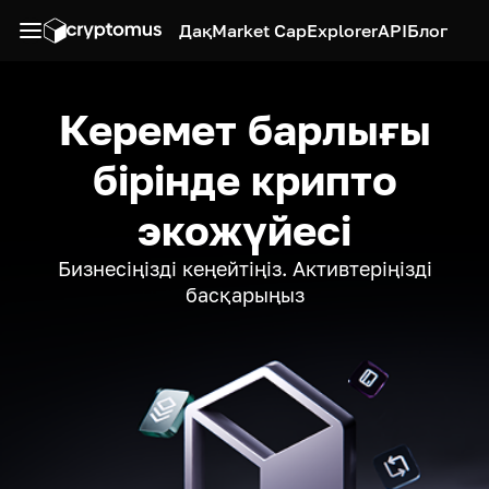
Дақ
Market Cap
Explorer
API
Блог
Керемет барлығы
бірінде крипто
экожүйесі
Бизнесіңізді кеңейтіңіз. Активтеріңізді
басқарыңыз