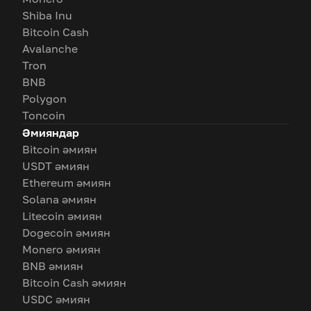
Shiba Inu
Bitcoin Cash
Avalanche
Tron
BNB
Polygon
Toncoin
Әмияндар
Bitcoin әмиян
USDT әмиян
Ethereum әмиян
Solana әмиян
Litecoin әмиян
Dogecoin әмиян
Monero әмиян
BNB әмиян
Bitcoin Cash әмиян
USDC әмиян