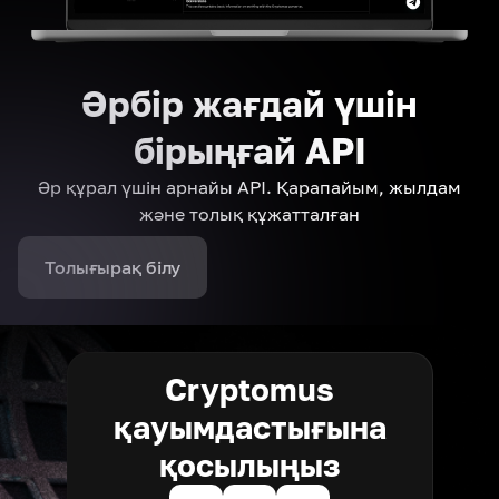
Әрбір жағдай үшін
бірыңғай API
Әр құрал үшін арнайы API. Қарапайым, жылдам
және толық құжатталған
Толығырақ білу
Cryptomus
қауымдастығына
қосылыңыз