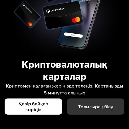
Криптовалюталық
карталар
Криптомен қалаған жеріңізде төлеңіз. Картаңызды
5 минутта алыңыз
Қазір байқап
Толығырақ білу
көріңіз