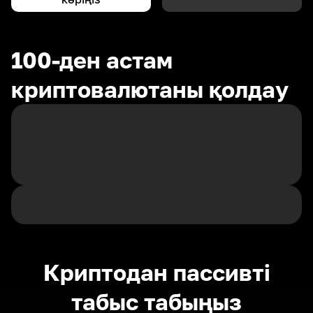
100-ден астам
криптовалютаны қолдау
Криптодан пассивті
табыс табыңыз