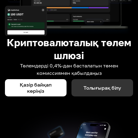
Криптовалюталық төлем
шлюзі
Төлемдерді 0,4%-дан басталатын төмен
комиссиямен қабылдаңыз
Қазір байқап
Толығырақ білу
көріңіз