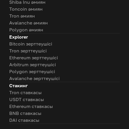
Shiba Inu әмиян
Toncoin әмиян
Tron әмиян
Avalanche әмиян
Polygon әмиян
Explorer
Bitcoin зерттеушісі
Tron зерттеушісі
Ethereum зерттеушісі
Arbitrum зерттеушісі
Polygon зерттеушісі
Avalanche зерттеушісі
Стакинг
Tron ставкасы
USDT ставкасы
Ethereum ставкасы
BNB ставкасы
DAI ставкасы