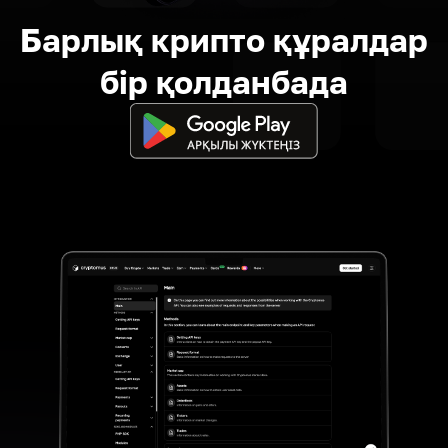
Барлық крипто құралдар
бір қолданбада