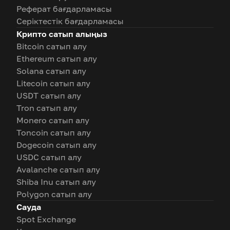
Реферат бағдарламасы
Серіктестік бағдарламасы
Крипто сатып алыңыз
Bitcoin сатып алу
Ethereum сатып алу
Solana сатып алу
Litecoin сатып алу
USDT сатып алу
Tron сатып алу
Monero сатып алу
Toncoin сатып алу
Dogecoin сатып алу
USDC сатып алу
Avalanche сатып алу
Shiba Inu сатып алу
Polygon сатып алу
Сауда
Spot Exchange