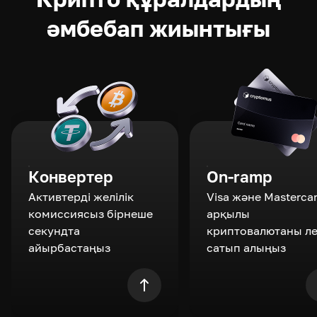
әмбебап жиынтығы
Конвертер
On-ramp
Активтерді желілік
Visa және Masterca
комиссиясыз бірнеше
арқылы
секундта
криптовалютаны л
айырбастаңыз
сатып алыңыз