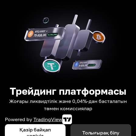
Трейдинг платформасы
Жоғары ликвидтілік және 0,04%-дан басталатын
төмен комиссиялар
Powered by
TradingView
Қазір байқап
Толығырақ білу
көріңіз