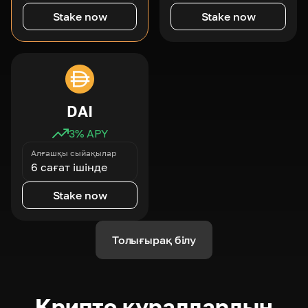
Stake now
Stake now
DAI
3
% APY
Алғашқы сыйақылар
6 сағат ішінде
Stake now
Толығырақ білу
Крипто құралдардың