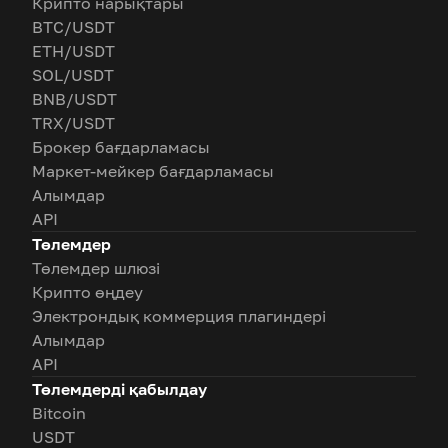
Крипто нарықтары
BTC/USDT
ETH/USDT
SOL/USDT
BNB/USDT
TRX/USDT
Брокер бағдарламасы
Маркет-мейкер бағдарламасы
Алымдар
API
Төлемдер
Төлемдер шлюзі
Крипто өңдеу
Электрондық коммерция плагиндері
Алымдар
API
Төлемдерді қабылдау
Bitcoin
USDT