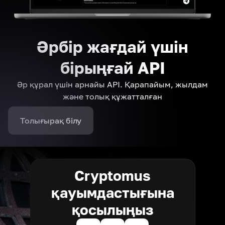
Әрбір жағдай үшін
бірыңғай API
Әр құрал үшін арнайы API. Қарапайым, жылдам
және толық құжатталған
Толығырақ білу
Cryptomus
қауымдастығына
қосылыңыз