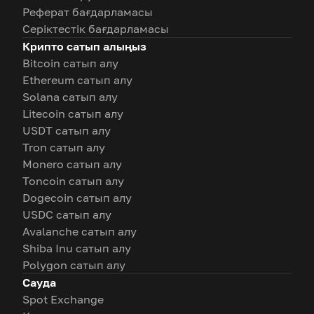
Реферат бағдарламасы
Серіктестік бағдарламасы
Крипто сатып алыңыз
Bitcoin сатып алу
Ethereum сатып алу
Solana сатып алу
Litecoin сатып алу
USDT сатып алу
Tron сатып алу
Monero сатып алу
Toncoin сатып алу
Dogecoin сатып алу
USDC сатып алу
Avalanche сатып алу
Shiba Inu сатып алу
Polygon сатып алу
Сауда
Spot Exchange