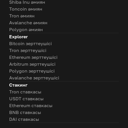
Shiba Inu әмиян
Toncoin әмиян
Tron әмиян
Avalanche әмиян
Polygon әмиян
Explorer
Bitcoin зерттеушісі
Tron зерттеушісі
Ethereum зерттеушісі
Arbitrum зерттеушісі
Polygon зерттеушісі
Avalanche зерттеушісі
Стакинг
Tron ставкасы
USDT ставкасы
Ethereum ставкасы
BNB ставкасы
DAI ставкасы