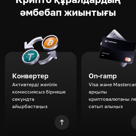
әмбебап жиынтығы
Конвертер
On-ramp
Активтерді желілік
Visa және Masterca
комиссиясыз бірнеше
арқылы
секундта
криптовалютаны л
айырбастаңыз
сатып алыңыз