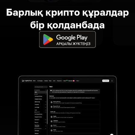
Барлық крипто құралдар
бір қолданбада