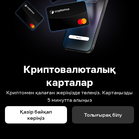
Криптовалюталық
карталар
Криптомен қалаған жеріңізде төлеңіз. Картаңызды
5 минутта алыңыз
Қазір байқап
Толығырақ білу
көріңіз