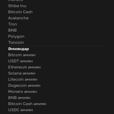
Shiba Inu
Bitcoin Cash
Avalanche
Tron
BNB
Polygon
Toncoin
Әмияндар
Bitcoin әмиян
USDT әмиян
Ethereum әмиян
Solana әмиян
Litecoin әмиян
Dogecoin әмиян
Monero әмиян
BNB әмиян
Bitcoin Cash әмиян
USDC әмиян