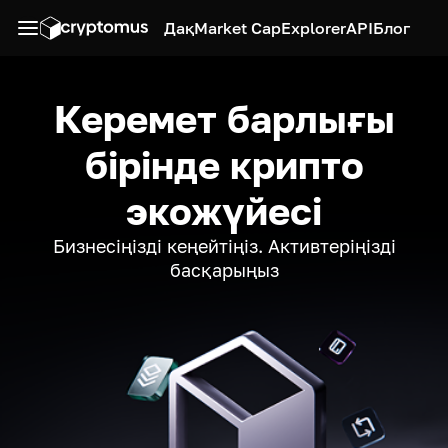
Дақ
Market Cap
Explorer
API
Блог
Керемет барлығы
бірінде крипто
экожүйесі
Бизнесіңізді кеңейтіңіз. Активтеріңізді
басқарыңыз