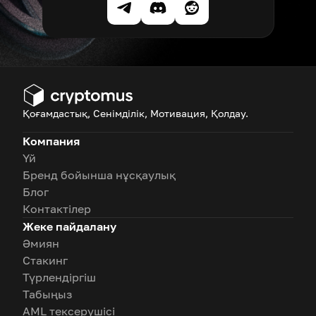
Қоғамдастық, Сенімділік, Мотивация, Қолдау.
Компания
Үй
Бренд бойынша нұсқаулық
Блог
Контактілер
Жеке пайдалану
Әмиян
Стакинг
Түрлендіргіш
Табыңыз
AML тексерушісі