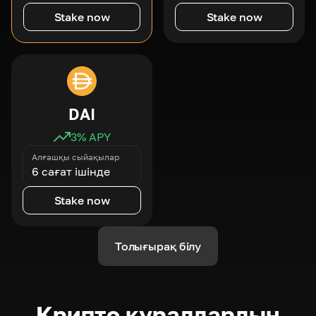
Stake now
Stake now
DAI
3
% APY
Алғашқы сыйақылар
6 сағат ішінде
Stake now
Толығырақ білу
Крипто құралдардың