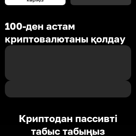
100-ден астам
криптовалютаны қолдау
Криптодан пассивті
табыс табыңыз