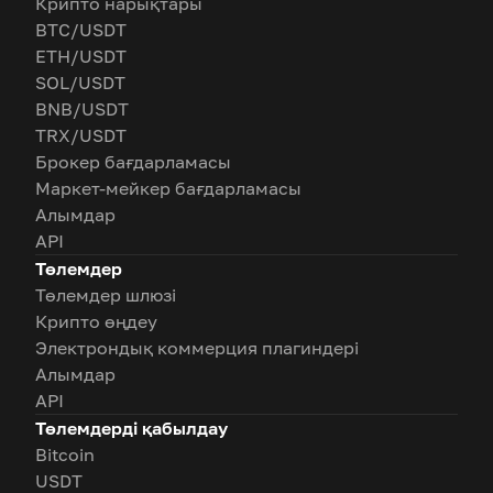
Крипто нарықтары
BTC/USDT
ETH/USDT
SOL/USDT
BNB/USDT
TRX/USDT
Брокер бағдарламасы
Маркет-мейкер бағдарламасы
Алымдар
API
Төлемдер
Төлемдер шлюзі
Крипто өңдеу
Электрондық коммерция плагиндері
Алымдар
API
Төлемдерді қабылдау
Bitcoin
USDT