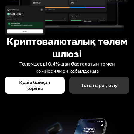
Криптовалюталық төлем
шлюзі
Төлемдерді 0,4%-дан басталатын төмен
комиссиямен қабылдаңыз
Қазір байқап
Толығырақ білу
көріңіз