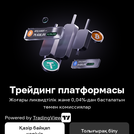
Трейдинг платформасы
Жоғары ликвидтілік және 0,04%-дан басталатын
төмен комиссиялар
Powered by
TradingView
Қазір байқап
Толығырақ білу
көріңіз