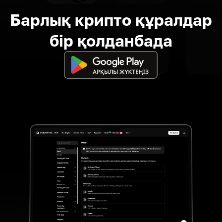
Барлық крипто құралдар
бір қолданбада