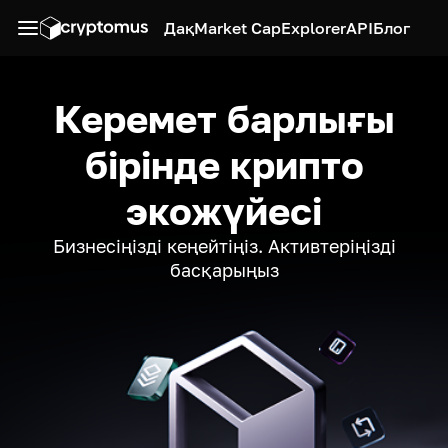
Дақ
Market Cap
Explorer
API
Блог
Керемет барлығы
бірінде крипто
экожүйесі
Бизнесіңізді кеңейтіңіз. Активтеріңізді
басқарыңыз