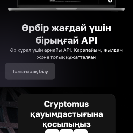
Әрбір жағдай үшін
бірыңғай API
Әр құрал үшін арнайы API. Қарапайым, жылдам
және толық құжатталған
Толығырақ білу
Cryptomus
қауымдастығына
қосылыңыз