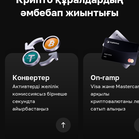
әмбебап жиынтығы
Конвертер
On-ramp
Активтерді желілік
Visa және Masterca
комиссиясыз бірнеше
арқылы
секундта
криптовалютаны л
айырбастаңыз
сатып алыңыз