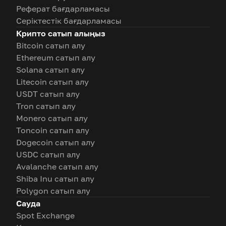
Реферат бағдарламасы
Серіктестік бағдарламасы
Крипто сатып алыңыз
Bitcoin сатып алу
Ethereum сатып алу
Solana сатып алу
Litecoin сатып алу
USDT сатып алу
Tron сатып алу
Monero сатып алу
Toncoin сатып алу
Dogecoin сатып алу
USDC сатып алу
Avalanche сатып алу
Shiba Inu сатып алу
Polygon сатып алу
Сауда
Spot Exchange