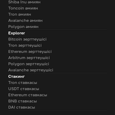
Shiba Inu әмиян
Toncoin әмиян
Tron әмиян
Avalanche әмиян
Polygon әмиян
Explorer
Bitcoin зерттеушісі
Tron зерттеушісі
Ethereum зерттеушісі
Arbitrum зерттеушісі
Polygon зерттеушісі
Avalanche зерттеушісі
Стакинг
Tron ставкасы
USDT ставкасы
Ethereum ставкасы
BNB ставкасы
DAI ставкасы