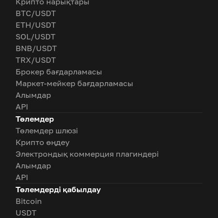
Крипто нарықтары
BTC/USDT
ETH/USDT
SOL/USDT
BNB/USDT
TRX/USDT
Брокер бағдарламасы
Маркет-мейкер бағдарламасы
Алымдар
API
Төлемдер
Төлемдер шлюзі
Крипто өңдеу
Электрондық коммерция плагиндері
Алымдар
API
Төлемдерді қабылдау
Bitcoin
USDT