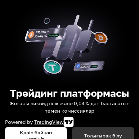
Трейдинг платформасы
Жоғары ликвидтілік және 0,04%-дан басталатын
төмен комиссиялар
Powered by
TradingView
Қазір байқап
Толығырақ білу
көріңіз