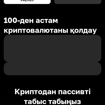
100-ден астам
криптовалютаны қолдау
Криптодан пассивті
табыс табыңыз