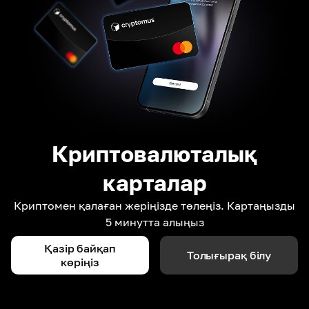
Криптовалюталық
карталар
Криптомен қалаған жеріңізде төлеңіз. Картаңызды
5 минутта алыңыз
Қазір байқап
Толығырақ білу
көріңіз