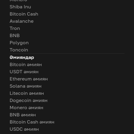
Shiba Inu
Bitcoin Cash
Avalanche
Tron
BNB
Polygon
Toncoin
Әмияндар
Bitcoin әмиян
USDT әмиян
Ethereum әмиян
Solana әмиян
Litecoin әмиян
Dogecoin әмиян
Monero әмиян
BNB әмиян
Bitcoin Cash әмиян
USDC әмиян