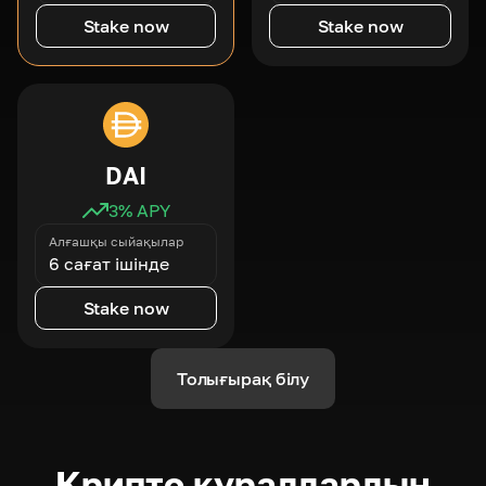
Stake now
Stake now
DAI
3
% APY
Алғашқы сыйақылар
6 сағат ішінде
Stake now
Толығырақ білу
Крипто құралдардың