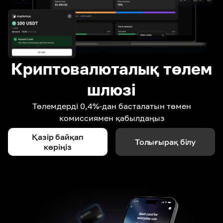
Криптовалюталық төлем
шлюзі
Төлемдерді 0,4%-дан басталатын төмен
комиссиямен қабылдаңыз
Қазір байқап
Толығырақ білу
көріңіз