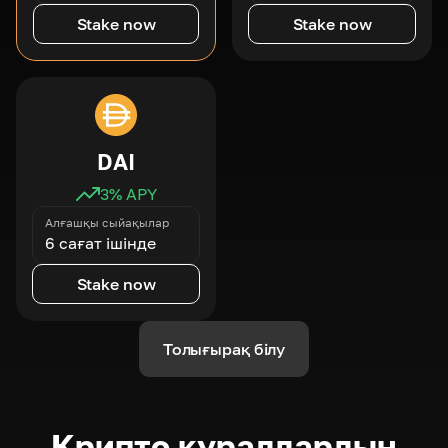
Stake now
Stake now
DAI
3
% APY
Алғашқы сыйақылар
6 сағат ішінде
Stake now
Толығырақ білу
Крипто құралдардың