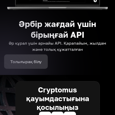
Әрбір жағдай үшін
бірыңғай API
Әр құрал үшін арнайы API. Қарапайым, жылдам
және толық құжатталған
Толығырақ білу
Cryptomus
қауымдастығына
қосылыңыз