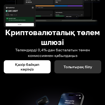
Криптовалюталық төлем
шлюзі
Төлемдерді 0,4%-дан басталатын төмен
комиссиямен қабылдаңыз
Қазір байқап
Толығырақ білу
көріңіз