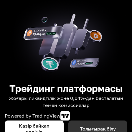
Трейдинг платформасы
Жоғары ликвидтілік және 0,04%-дан басталатын
төмен комиссиялар
Powered by
TradingView
Қазір байқап
Толығырақ білу
көріңіз