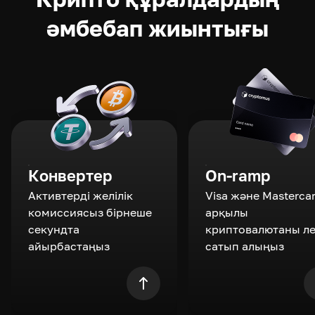
әмбебап жиынтығы
Конвертер
On-ramp
Активтерді желілік
Visa және Masterca
комиссиясыз бірнеше
арқылы
секундта
криптовалютаны л
айырбастаңыз
сатып алыңыз