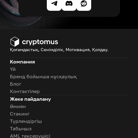
Қоғамдастық, Сенімділік, Мотивация, Қолдау.
Компания
Үй
Бренд бойынша нұсқаулық
Блог
Контактілер
Жеке пайдалану
Әмиян
Стакинг
Түрлендіргіш
Табыңыз
AML тексерушісі