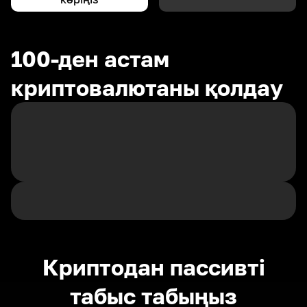
100-ден астам
криптовалютаны қолдау
Криптодан пассивті
табыс табыңыз