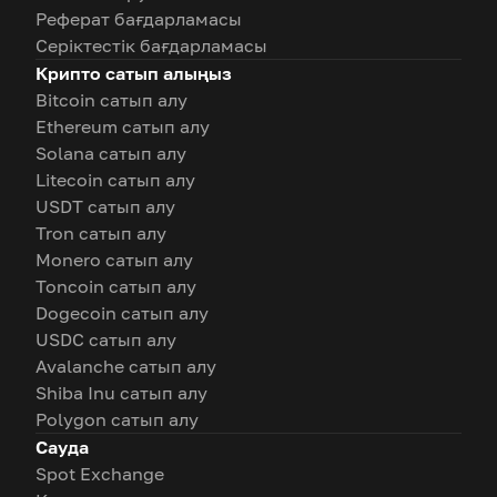
Реферат бағдарламасы
Серіктестік бағдарламасы
Крипто сатып алыңыз
Bitcoin сатып алу
Ethereum сатып алу
Solana сатып алу
Litecoin сатып алу
USDT сатып алу
Tron сатып алу
Monero сатып алу
Toncoin сатып алу
Dogecoin сатып алу
USDC сатып алу
Avalanche сатып алу
Shiba Inu сатып алу
Polygon сатып алу
Сауда
Spot Exchange