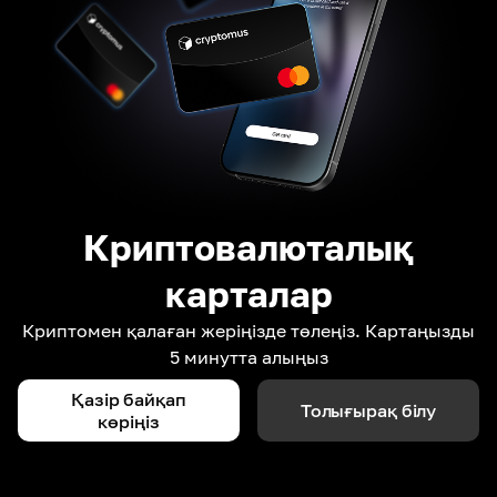
Криптовалюталық
карталар
Криптомен қалаған жеріңізде төлеңіз. Картаңызды
5 минутта алыңыз
Қазір байқап
Толығырақ білу
көріңіз