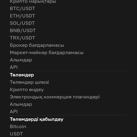
Крипто нарықтары
BTC/USDT
ETH/USDT
SOL/USDT
BNB/USDT
TRX/USDT
Брокер бағдарламасы
Маркет-мейкер бағдарламасы
Алымдар
API
Төлемдер
Төлемдер шлюзі
Крипто өңдеу
Электрондық коммерция плагиндері
Алымдар
API
Төлемдерді қабылдау
Bitcoin
USDT