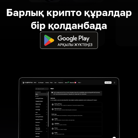
Барлық крипто құралдар
бір қолданбада