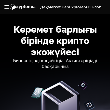
Дақ
Market Cap
Explorer
API
Блог
Керемет барлығы
бірінде крипто
экожүйесі
Бизнесіңізді кеңейтіңіз. Активтеріңізді
басқарыңыз