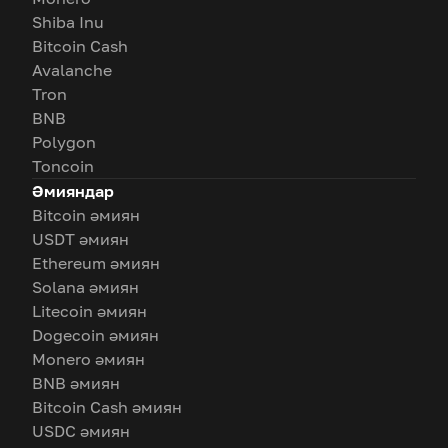
Shiba Inu
Bitcoin Cash
Avalanche
Tron
BNB
Polygon
Toncoin
Әмияндар
Bitcoin әмиян
USDT әмиян
Ethereum әмиян
Solana әмиян
Litecoin әмиян
Dogecoin әмиян
Monero әмиян
BNB әмиян
Bitcoin Cash әмиян
USDC әмиян