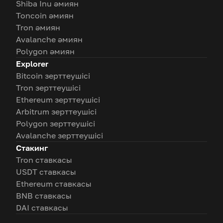
Shiba Inu әмиян
Toncoin әмиян
Tron әмиян
Avalanche әмиян
Polygon әмиян
Explorer
Bitcoin зерттеушісі
Tron зерттеушісі
Ethereum зерттеушісі
Arbitrum зерттеушісі
Polygon зерттеушісі
Avalanche зерттеушісі
Стакинг
Tron ставкасы
USDT ставкасы
Ethereum ставкасы
BNB ставкасы
DAI ставкасы