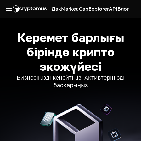
Дақ
Market Cap
Explorer
API
Блог
Керемет барлығы
бірінде крипто
экожүйесі
Бизнесіңізді кеңейтіңіз. Активтеріңізді
басқарыңыз