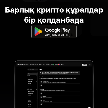
Барлық крипто құралдар
бір қолданбада