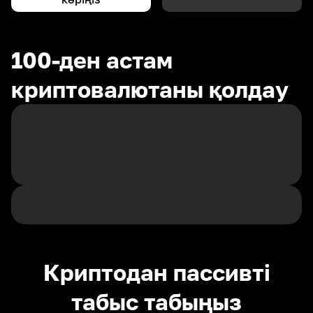
100-ден астам
криптовалютаны қолдау
Криптодан пассивті
табыс табыңыз