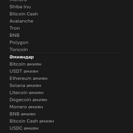
Shiba Inu
Bitcoin Cash
Avalanche
Tron
BNB
Polygon
Toncoin
Әмияндар
Bitcoin әмиян
USDT әмиян
Ethereum әмиян
Solana әмиян
Litecoin әмиян
Dogecoin әмиян
Monero әмиян
BNB әмиян
Bitcoin Cash әмиян
USDC әмиян