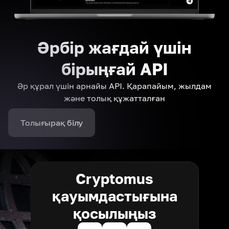
Әрбір жағдай үшін
бірыңғай API
Әр құрал үшін арнайы API. Қарапайым, жылдам
және толық құжатталған
Толығырақ білу
Cryptomus
қауымдастығына
қосылыңыз