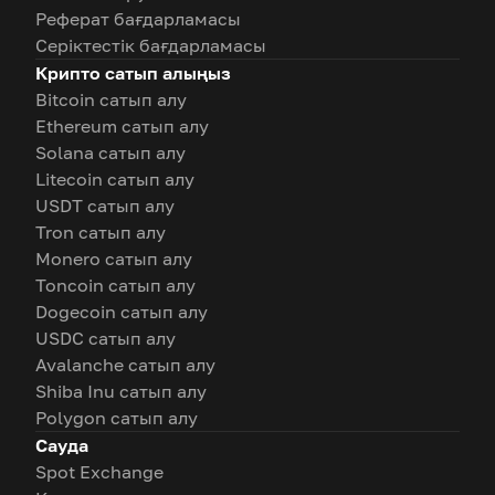
Реферат бағдарламасы
Серіктестік бағдарламасы
Крипто сатып алыңыз
Bitcoin сатып алу
Ethereum сатып алу
Solana сатып алу
Litecoin сатып алу
USDT сатып алу
Tron сатып алу
Monero сатып алу
Toncoin сатып алу
Dogecoin сатып алу
USDC сатып алу
Avalanche сатып алу
Shiba Inu сатып алу
Polygon сатып алу
Сауда
Spot Exchange