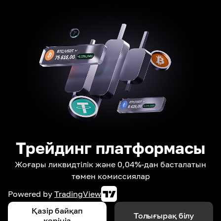
Трейдинг платформасы
Жоғары ликвидтілік және 0,04%-дан басталатын
төмен комиссиялар
Powered by
TradingView
Қазір байқап
Толығырақ білу
көріңіз