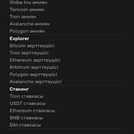
Shiba Inu әмиян
Toncoin әмиян
Tron әмиян
Avalanche әмиян
Polygon әмиян
Explorer
Bitcoin зерттеушісі
Tron зерттеушісі
Ethereum зерттеушісі
Arbitrum зерттеушісі
Polygon зерттеушісі
Avalanche зерттеушісі
Стакинг
Tron ставкасы
USDT ставкасы
Ethereum ставкасы
BNB ставкасы
DAI ставкасы