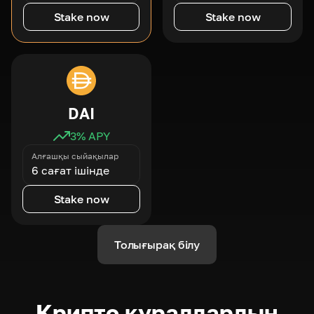
Stake now
Stake now
DAI
3
% APY
Алғашқы сыйақылар
6 сағат ішінде
Stake now
Толығырақ білу
Крипто құралдардың