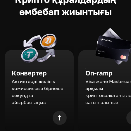
әмбебап жиынтығы
Конвертер
On-ramp
Активтерді желілік
Visa және Masterca
комиссиясыз бірнеше
арқылы
секундта
криптовалютаны л
айырбастаңыз
сатып алыңыз