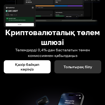
Криптовалюталық төлем
шлюзі
Төлемдерді 0,4%-дан басталатын төмен
комиссиямен қабылдаңыз
Қазір байқап
Толығырақ білу
көріңіз