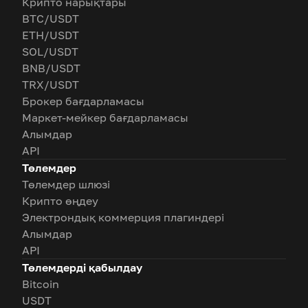
Крипто нарықтары
BTC/USDT
ETH/USDT
SOL/USDT
BNB/USDT
TRX/USDT
Брокер бағдарламасы
Маркет-мейкер бағдарламасы
Алымдар
API
Төлемдер
Төлемдер шлюзі
Крипто өңдеу
Электрондық коммерция плагиндері
Алымдар
API
Төлемдерді қабылдау
Bitcoin
USDT