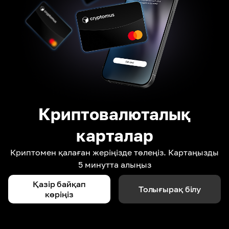
Криптовалюталық
карталар
Криптомен қалаған жеріңізде төлеңіз. Картаңызды
5 минутта алыңыз
Қазір байқап
Толығырақ білу
көріңіз