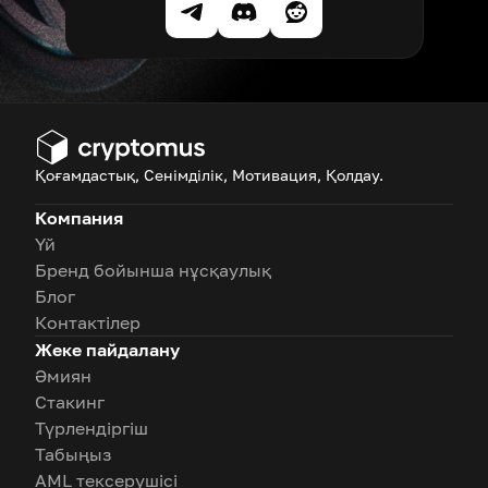
Қоғамдастық, Сенімділік, Мотивация, Қолдау.
Компания
Үй
Бренд бойынша нұсқаулық
Блог
Контактілер
Жеке пайдалану
Әмиян
Стакинг
Түрлендіргіш
Табыңыз
AML тексерушісі