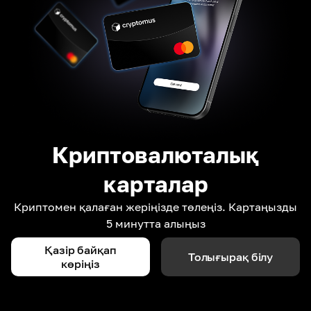
Криптовалюталық
карталар
Криптомен қалаған жеріңізде төлеңіз. Картаңызды
5 минутта алыңыз
Қазір байқап
Толығырақ білу
көріңіз