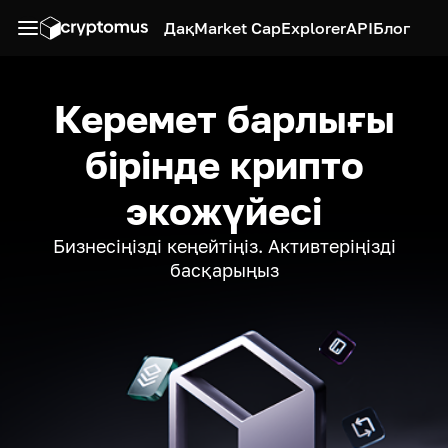
Дақ
Market Cap
Explorer
API
Блог
Керемет барлығы
бірінде крипто
экожүйесі
Бизнесіңізді кеңейтіңіз. Активтеріңізді
басқарыңыз