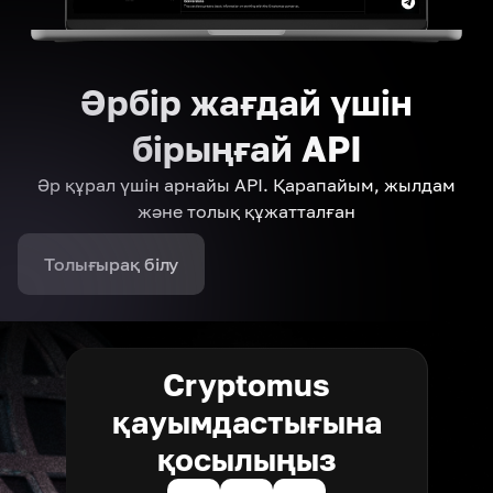
Әрбір жағдай үшін
бірыңғай API
Әр құрал үшін арнайы API. Қарапайым, жылдам
және толық құжатталған
Толығырақ білу
Cryptomus
қауымдастығына
қосылыңыз