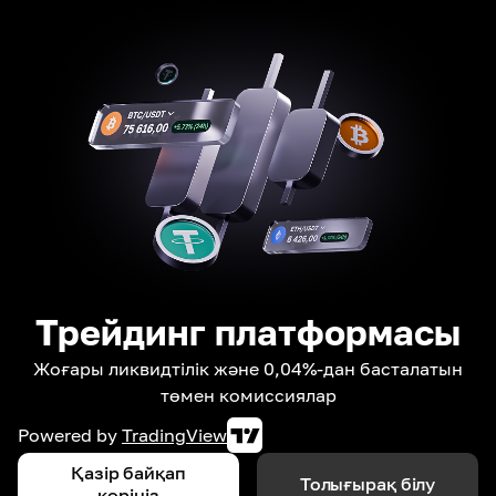
Трейдинг платформасы
Жоғары ликвидтілік және 0,04%-дан басталатын
төмен комиссиялар
Powered by
TradingView
Қазір байқап
Толығырақ білу
көріңіз