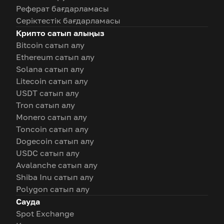
Реферат бағдарламасы
Серіктестік бағдарламасы
Крипто сатып алыңыз
Bitcoin сатып алу
Ethereum сатып алу
Solana сатып алу
Litecoin сатып алу
USDT сатып алу
Tron сатып алу
Monero сатып алу
Toncoin сатып алу
Dogecoin сатып алу
USDC сатып алу
Avalanche сатып алу
Shiba Inu сатып алу
Polygon сатып алу
Сауда
Spot Exchange