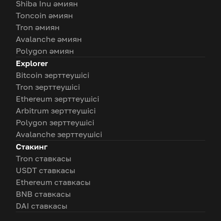
Shiba Inu әмиян
Toncoin әмиян
Tron әмиян
Avalanche әмиян
Polygon әмиян
Explorer
Bitcoin зерттеушісі
Tron зерттеушісі
Ethereum зерттеушісі
Arbitrum зерттеушісі
Polygon зерттеушісі
Avalanche зерттеушісі
Стакинг
Tron ставкасы
USDT ставкасы
Ethereum ставкасы
BNB ставкасы
DAI ставкасы