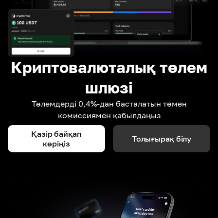
Криптовалюталық төлем
шлюзі
Төлемдерді 0,4%-дан басталатын төмен
комиссиямен қабылдаңыз
Қазір байқап
Толығырақ білу
көріңіз