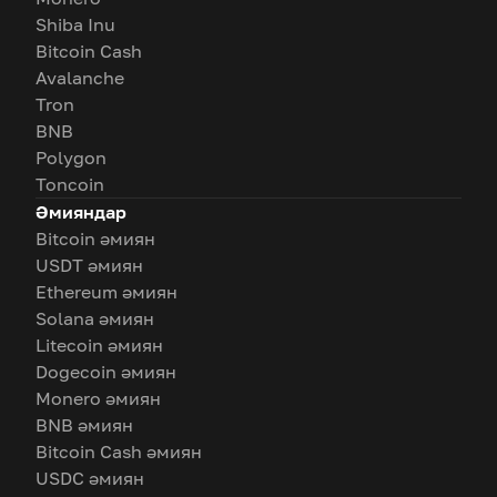
Shiba Inu
Bitcoin Cash
Avalanche
Tron
BNB
Polygon
Toncoin
Әмияндар
Bitcoin әмиян
USDT әмиян
Ethereum әмиян
Solana әмиян
Litecoin әмиян
Dogecoin әмиян
Monero әмиян
BNB әмиян
Bitcoin Cash әмиян
USDC әмиян