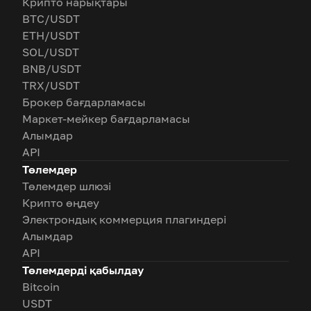
Крипто нарықтары
BTC/USDT
ETH/USDT
SOL/USDT
BNB/USDT
TRX/USDT
Брокер бағдарламасы
Маркет-мейкер бағдарламасы
Алымдар
API
Төлемдер
Төлемдер шлюзі
Крипто өңдеу
Электрондық коммерция плагиндері
Алымдар
API
Төлемдерді қабылдау
Bitcoin
USDT