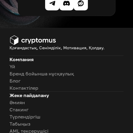
Қоғамдастық, Сенімділік, Мотивация, Қолдау.
Компания
Үй
Бренд бойынша нұсқаулық
Блог
Контактілер
Жеке пайдалану
Әмиян
Стакинг
Түрлендіргіш
Табыңыз
AML тексерушісі