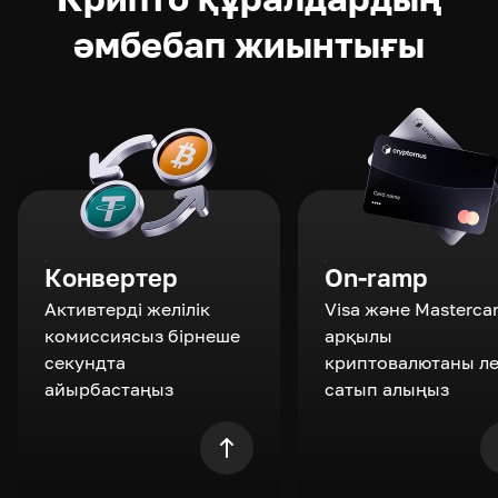
әмбебап жиынтығы
Конвертер
On-ramp
Активтерді желілік
Visa және Masterca
комиссиясыз бірнеше
арқылы
секундта
криптовалютаны л
айырбастаңыз
сатып алыңыз