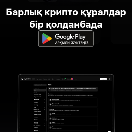
Барлық крипто құралдар
бір қолданбада