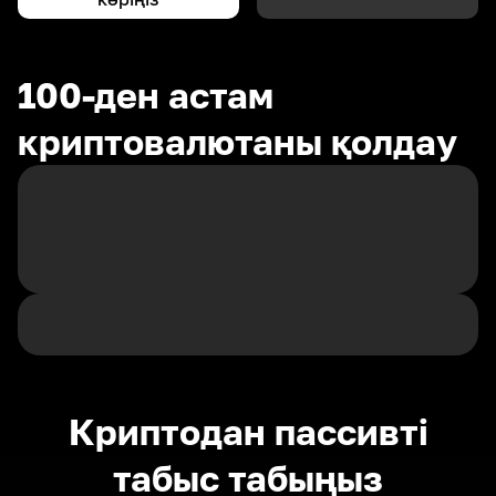
100-ден астам
криптовалютаны қолдау
Криптодан пассивті
табыс табыңыз