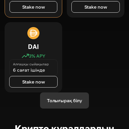
Stake now
Stake now
DAI
3
% APY
Алғашқы сыйақылар
6 сағат ішінде
Stake now
Толығырақ білу
Крипто құралдардың