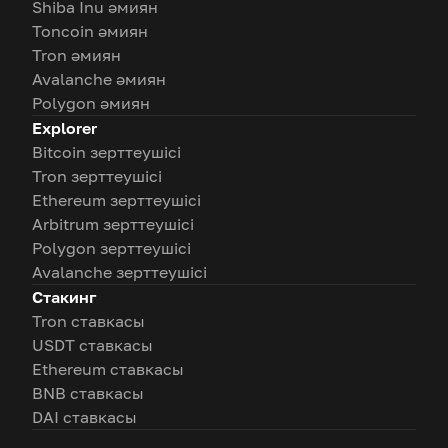
Shiba Inu әмиян
Toncoin әмиян
Tron әмиян
Avalanche әмиян
Polygon әмиян
Explorer
Bitcoin зерттеушісі
Tron зерттеушісі
Ethereum зерттеушісі
Arbitrum зерттеушісі
Polygon зерттеушісі
Avalanche зерттеушісі
Стакинг
Tron ставкасы
USDT ставкасы
Ethereum ставкасы
BNB ставкасы
DAI ставкасы