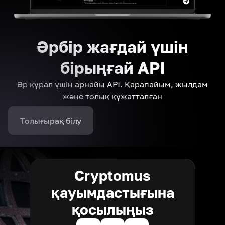
Әрбір жағдай үшін
бірыңғай API
Әр құрал үшін арнайы API. Қарапайым, жылдам
және толық құжатталған
Толығырақ білу
Cryptomus
қауымдастығына
қосылыңыз