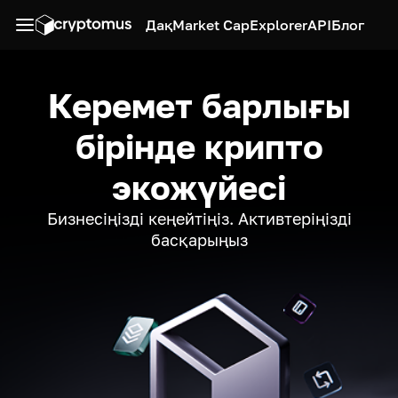
Дақ
Market Cap
Explorer
API
Блог
Керемет барлығы
бірінде крипто
экожүйесі
Бизнесіңізді кеңейтіңіз. Активтеріңізді
басқарыңыз