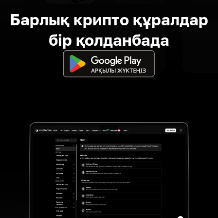
Барлық крипто құралдар
бір қолданбада