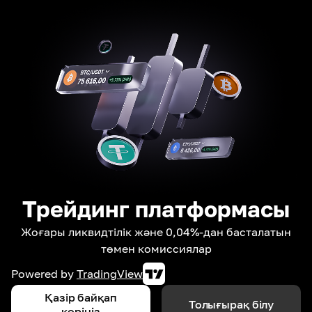
Трейдинг платформасы
Жоғары ликвидтілік және 0,04%-дан басталатын
төмен комиссиялар
Powered by
TradingView
Қазір байқап
Толығырақ білу
көріңіз