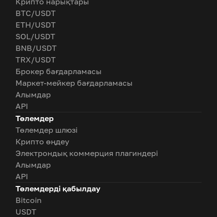
Крипто нарықтары
BTC/USDT
ETH/USDT
SOL/USDT
BNB/USDT
TRX/USDT
Брокер бағдарламасы
Маркет-мейкер бағдарламасы
Алымдар
API
Төлемдер
Төлемдер шлюзі
Крипто өңдеу
Электрондық коммерция плагиндері
Алымдар
API
Төлемдерді қабылдау
Bitcoin
USDT