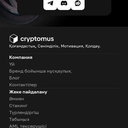
Қоғамдастық, Сенімділік, Мотивация, Қолдау.
Компания
Үй
Бренд бойынша нұсқаулық
Блог
Контактілер
Жеке пайдалану
Әмиян
Стакинг
Түрлендіргіш
Табыңыз
AML тексерушісі