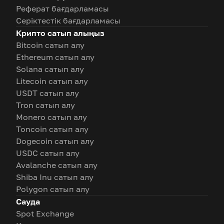
Реферат бағдарламасы
Серіктестік бағдарламасы
Крипто сатып алыңыз
Bitcoin сатып алу
Ethereum сатып алу
Solana сатып алу
Litecoin сатып алу
USDT сатып алу
Tron сатып алу
Monero сатып алу
Toncoin сатып алу
Dogecoin сатып алу
USDC сатып алу
Avalanche сатып алу
Shiba Inu сатып алу
Polygon сатып алу
Сауда
Spot Exchange