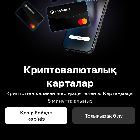
Криптовалюталық
карталар
Криптомен қалаған жеріңізде төлеңіз. Картаңызды
5 минутта алыңыз
Қазір байқап
Толығырақ білу
көріңіз