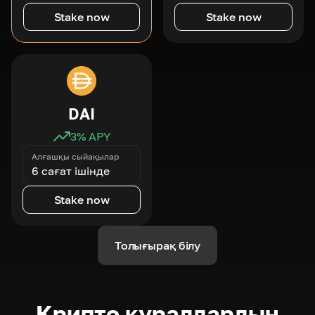
Stake now
Stake now
DAI
3
% APY
Алғашқы сыйақылар
6 сағат ішінде
Stake now
Толығырақ білу
Крипто құралдардың