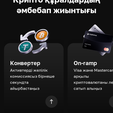
әмбебап жиынтығы
Конвертер
On-ramp
Активтерді желілік
Visa және Masterca
комиссиясыз бірнеше
арқылы
секундта
криптовалютаны л
айырбастаңыз
сатып алыңыз