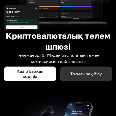
Криптовалюталық төлем
шлюзі
Төлемдерді 0,4%-дан басталатын төмен
комиссиямен қабылдаңыз
Қазір байқап
Толығырақ білу
көріңіз