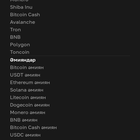
Shiba Inu
Bitcoin Cash
Avalanche
Tron
BNB
Polygon
Toncoin
Әмияндар
Bitcoin әмиян
USDT әмиян
Ethereum әмиян
Solana әмиян
Litecoin әмиян
Dogecoin әмиян
Monero әмиян
BNB әмиян
Bitcoin Cash әмиян
USDC әмиян