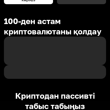
100-ден астам
криптовалютаны қолдау
Криптодан пассивті
табыс табыңыз