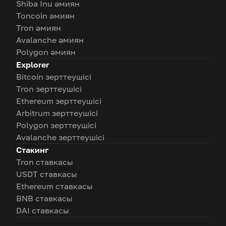
Shiba Inu әмиян
Toncoin әмиян
Tron әмиян
Avalanche әмиян
Polygon әмиян
Explorer
Bitcoin зерттеушісі
Tron зерттеушісі
Ethereum зерттеушісі
Arbitrum зерттеушісі
Polygon зерттеушісі
Avalanche зерттеушісі
Стакинг
Tron ставкасы
USDT ставкасы
Ethereum ставкасы
BNB ставкасы
DAI ставкасы