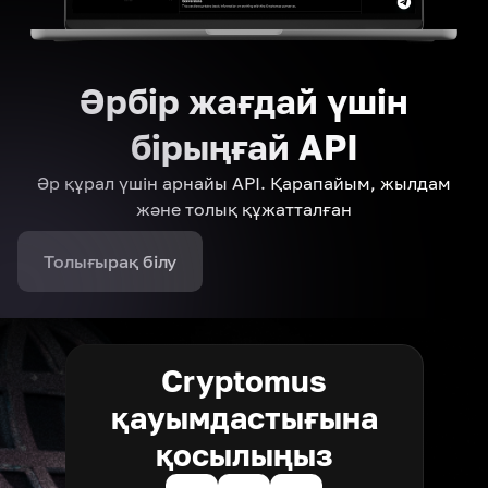
Әрбір жағдай үшін
бірыңғай API
Әр құрал үшін арнайы API. Қарапайым, жылдам
және толық құжатталған
Толығырақ білу
Cryptomus
қауымдастығына
қосылыңыз