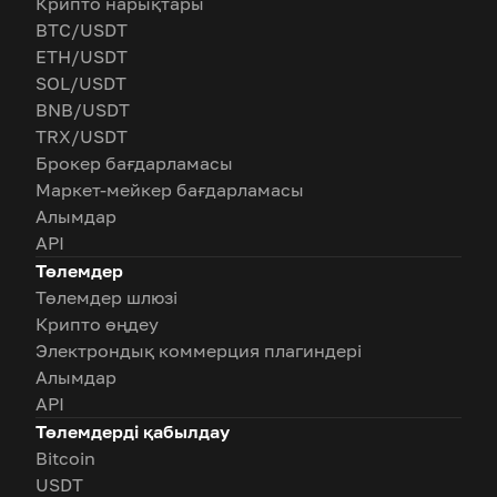
Крипто нарықтары
BTC/USDT
ETH/USDT
SOL/USDT
BNB/USDT
TRX/USDT
Брокер бағдарламасы
Маркет-мейкер бағдарламасы
Алымдар
API
Төлемдер
Төлемдер шлюзі
Крипто өңдеу
Электрондық коммерция плагиндері
Алымдар
API
Төлемдерді қабылдау
Bitcoin
USDT