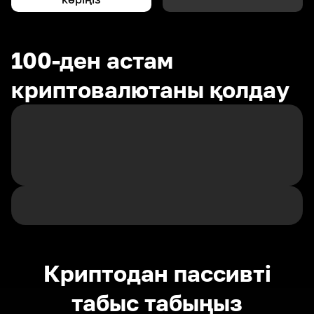
100-ден астам
криптовалютаны қолдау
Криптодан пассивті
табыс табыңыз