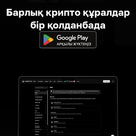
Барлық крипто құралдар
бір қолданбада