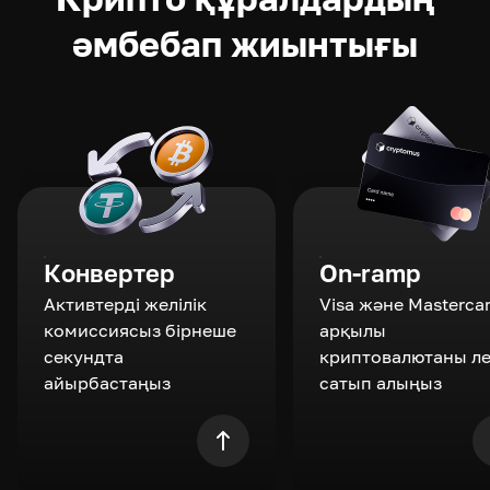
әмбебап жиынтығы
Конвертер
On-ramp
Активтерді желілік
Visa және Masterca
комиссиясыз бірнеше
арқылы
секундта
криптовалютаны л
айырбастаңыз
сатып алыңыз