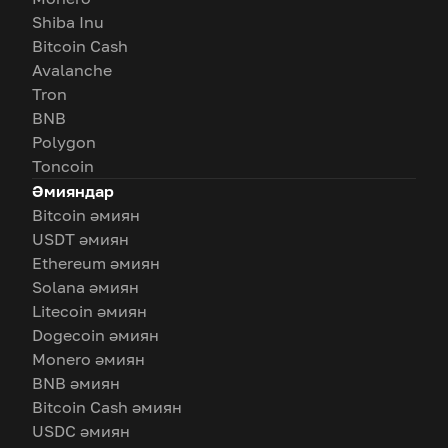
Shiba Inu
Bitcoin Cash
Avalanche
Tron
BNB
Polygon
Toncoin
Әмияндар
Bitcoin әмиян
USDT әмиян
Ethereum әмиян
Solana әмиян
Litecoin әмиян
Dogecoin әмиян
Monero әмиян
BNB әмиян
Bitcoin Cash әмиян
USDC әмиян