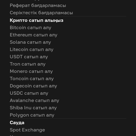
Реферат бағдарламасы
Серіктестік бағдарламасы
Крипто сатып алыңыз
Bitcoin сатып алу
Ethereum сатып алу
Solana сатып алу
Litecoin сатып алу
USDT сатып алу
Tron сатып алу
Monero сатып алу
Toncoin сатып алу
Dogecoin сатып алу
USDC сатып алу
Avalanche сатып алу
Shiba Inu сатып алу
Polygon сатып алу
Сауда
Spot Exchange