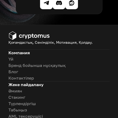
Қоғамдастық, Сенімділік, Мотивация, Қолдау.
Компания
Үй
Бренд бойынша нұсқаулық
Блог
Контактілер
Жеке пайдалану
Әмиян
Стакинг
Түрлендіргіш
Табыңыз
AML тексерушісі