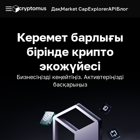
Дақ
Market Cap
Explorer
API
Блог
Керемет барлығы
бірінде крипто
экожүйесі
Бизнесіңізді кеңейтіңіз. Активтеріңізді
басқарыңыз