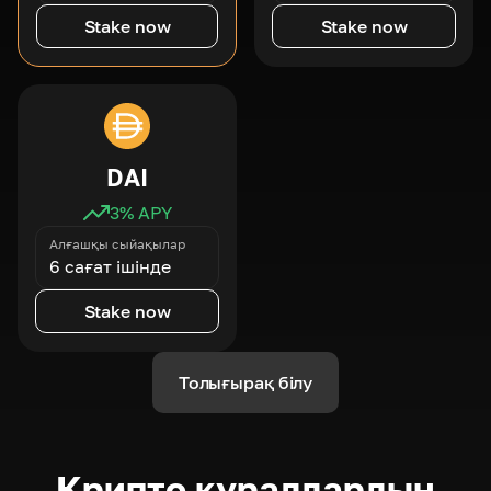
Stake now
Stake now
DAI
3
% APY
Алғашқы сыйақылар
6 сағат ішінде
Stake now
Толығырақ білу
Крипто құралдардың