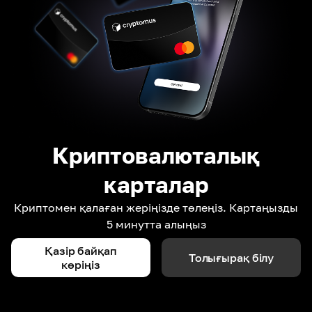
Криптовалюталық
карталар
Криптомен қалаған жеріңізде төлеңіз. Картаңызды
5 минутта алыңыз
Қазір байқап
Толығырақ білу
көріңіз