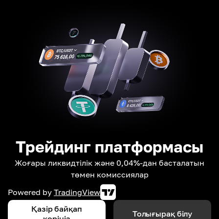
Трейдинг платформасы
Жоғары ликвидтілік және 0,04%-дан басталатын
төмен комиссиялар
Powered by
TradingView
Қазір байқап
Толығырақ білу
көріңіз