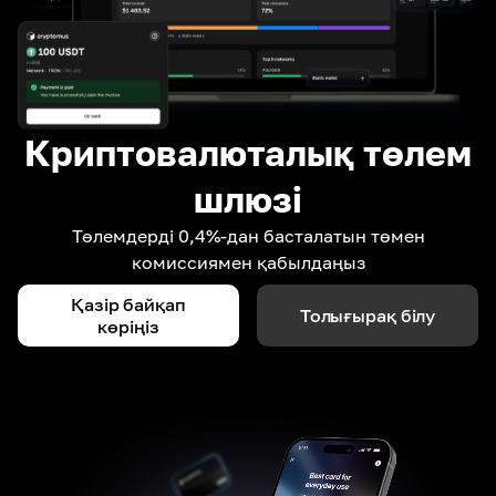
Криптовалюталық төлем
шлюзі
Төлемдерді 0,4%-дан басталатын төмен
комиссиямен қабылдаңыз
Қазір байқап
Толығырақ білу
көріңіз