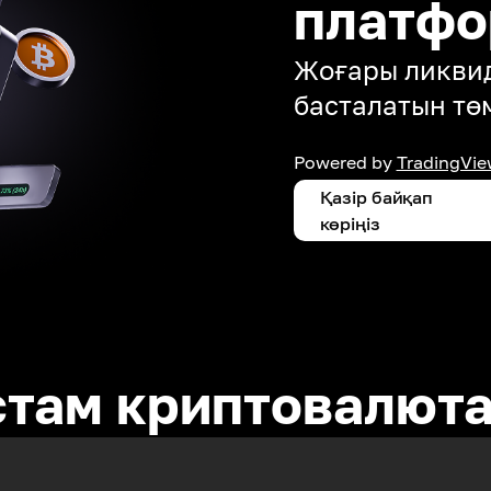
платф
Жоғары ликвид
басталатын тө
Powered by
TradingVie
Қазір байқап
көріңіз
стам криптовалют