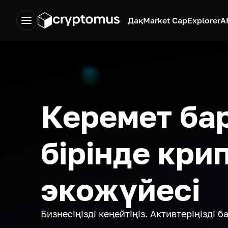
Дақ
Market Cap
Explorer
A
Керемет ба
бірінде кри
экожүйесі
Бизнесіңізді кеңейтіңіз. Активтеріңізді 