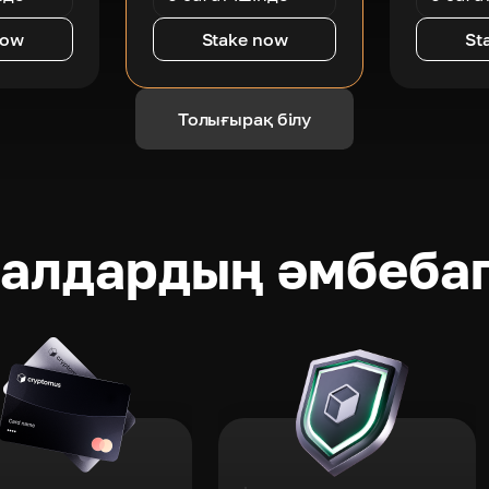
now
Stake now
St
Толығырақ білу
ралдардың әмбеба