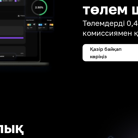
төлем 
Төлемдерді 0,
комиссиямен 
Қазір байқап
көріңіз
лық