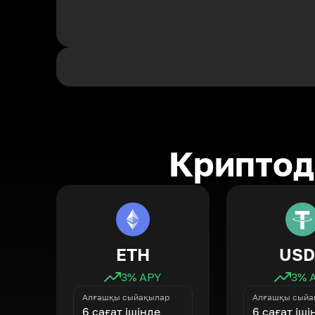
Криптод
ETH
USD
3
% APY
3
% 
Алғашқы сыйақылар
Алғашқы сыйа
6 сағат ішінде
6 сағат іші