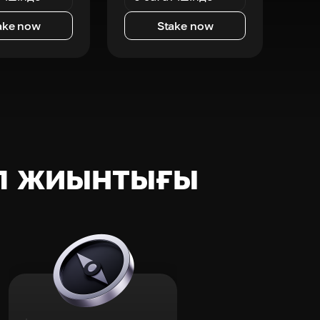
ake now
Stake now
п жиынтығы