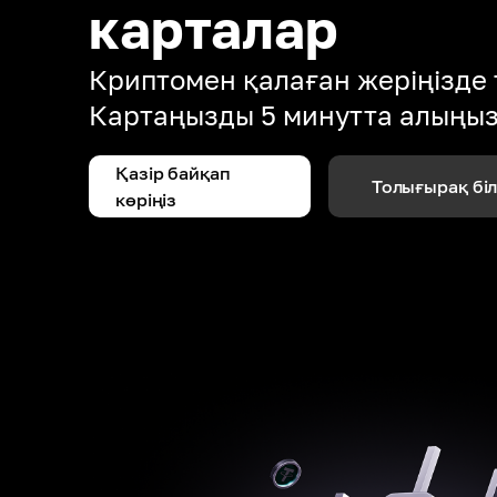
карталар
Криптомен қалаған жеріңізде 
Картаңызды 5 минутта алыңы
Қазір байқап
Толығырақ бі
көріңіз