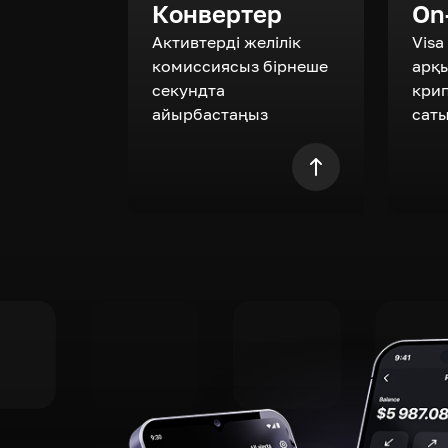
Конвертер
On
Активтерді желілік
Visa
комиссиясыз бірнеше
арқ
секундта
кри
айырбастаңыз
сат