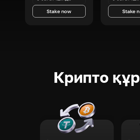
Stake now
Stake 
Крипто құ