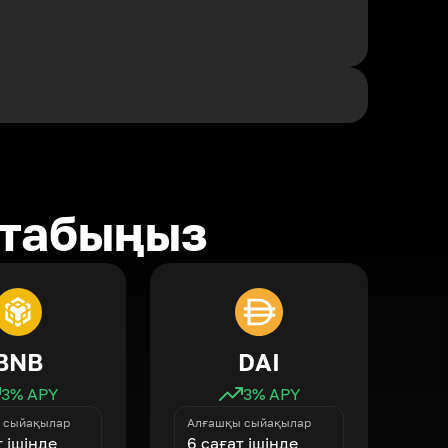
 табыңыз
BNB
DAI
3
% APY
3
% APY
 сыйақылар
Алғашқы сыйақылар
т ішінде
6 сағат ішінде