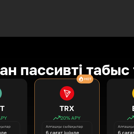
ан пассивті табыс
HOT
T
TRX
APY
20
% APY
қылар
Алғашқы сыйақылар
Алғашқы
нде
6 сағат ішінде
6 саға