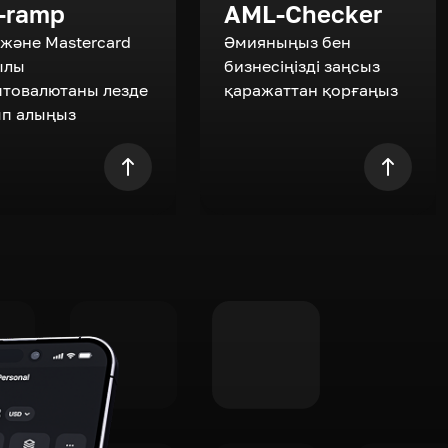
-ramp
AML-Checker
 және Mastercard
Әмияныңыз бен
ылы
бизнесіңізді заңсыз
птовалютаны лезде
қаражаттан қорғаңыз
ып алыңыз