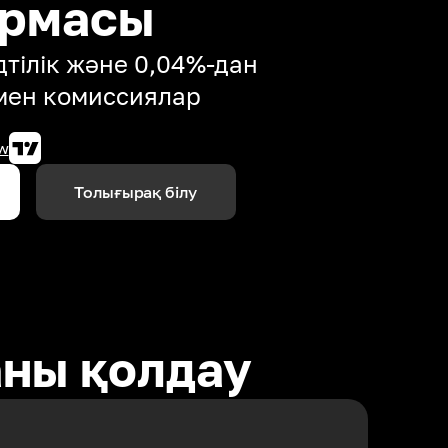
ормасы
тілік және 0,04%-дан
мен комиссиялар
w
Толығырақ білу
аны қолдау