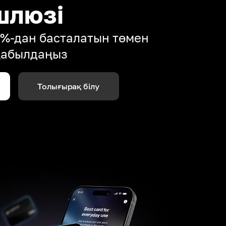
шлюзі
4%-дан басталатын төмен
қабылдаңыз
Толығырақ білу