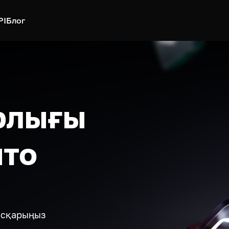
PI
Блог
рлығы
пто
басқарыңыз