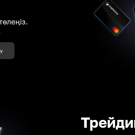
төлеңіз.
з
лу
Трейди