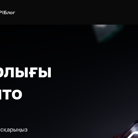
PI
Блог
рлығы
пто
басқарыңыз