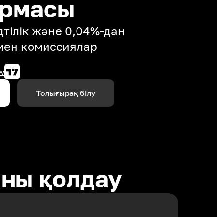
ормасы
тілік және 0,04%-дан
мен комиссиялар
w
Толығырақ білу
аны қолдау