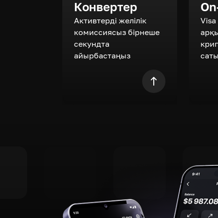
Конвертер
On
Активтерді желілік
Visa
комиссиясыз бірнеше
арқ
секундта
кри
айырбастаңыз
сат