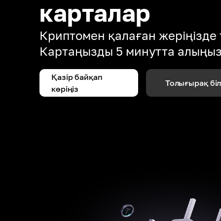
карталар
Криптомен қалаған жеріңізде 
Картаңызды 5 минутта алыңы
Қазір байқап
Толығырақ бі
көріңіз