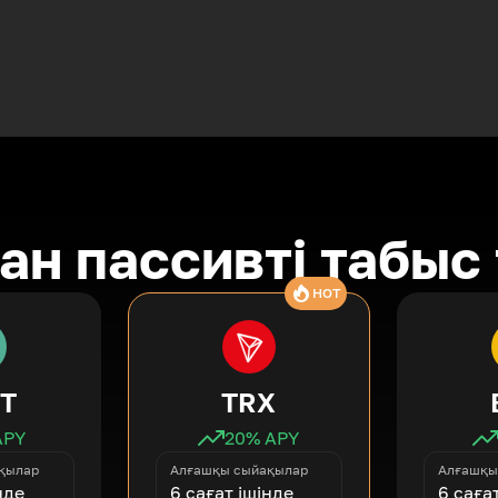
ан пассивті табыс
HOT
T
TRX
APY
20
% APY
қылар
Алғашқы сыйақылар
Алғашқы
нде
6 сағат ішінде
6 саға