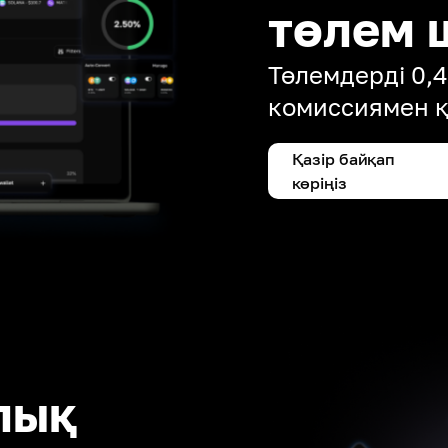
төлем 
Төлемдерді 0,
комиссиямен 
Қазір байқап
көріңіз
лық