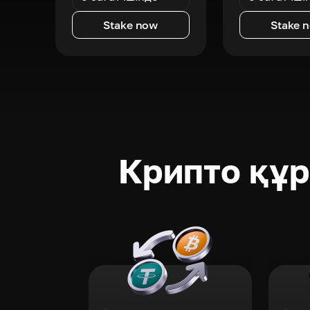
Stake now
Stake 
Крипто құ