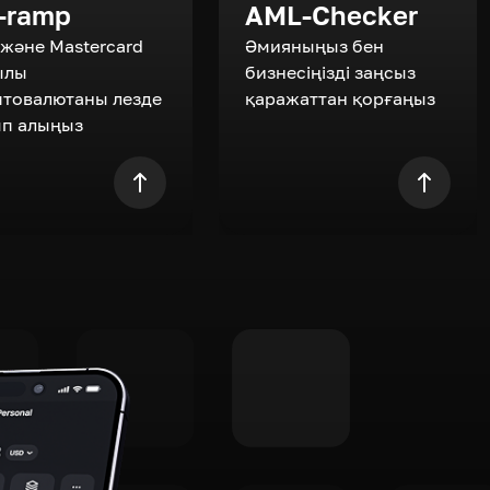
-ramp
AML-Checker
 және Mastercard
Әмияныңыз бен
ылы
бизнесіңізді заңсыз
птовалютаны лезде
қаражаттан қорғаңыз
ып алыңыз