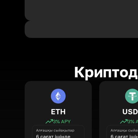
Криптод
ETH
USD
3
% APY
3
% 
Алғашқы сыйақылар
Алғашқы сыйа
6 сағат ішінде
6 сағат іші