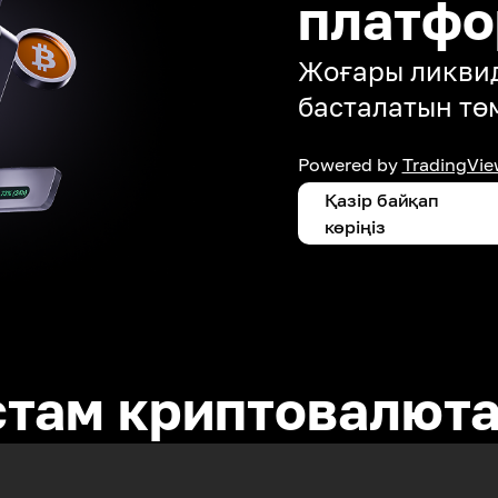
платф
Жоғары ликвид
басталатын тө
Powered by
TradingVie
Қазір байқап
көріңіз
стам криптовалют