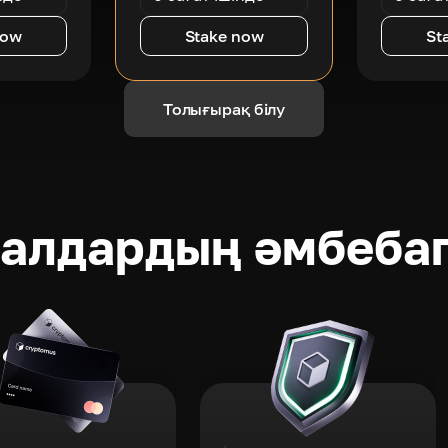
now
Stake now
St
Толығырақ білу
ралдардың әмбеба