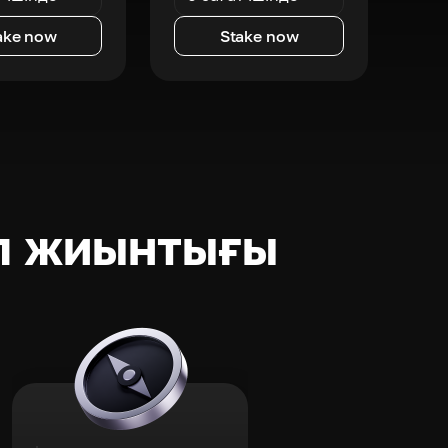
ake now
Stake now
п жиынтығы