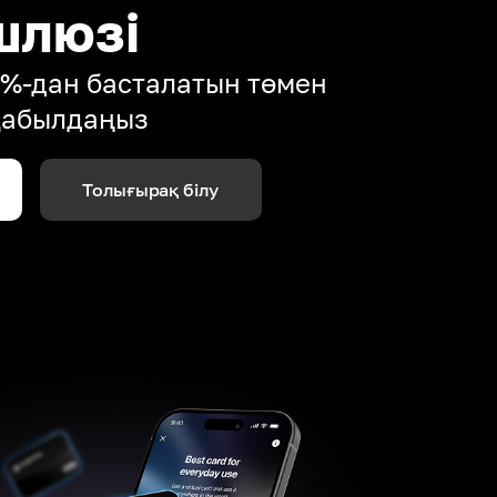
шлюзі
4%-дан басталатын төмен
қабылдаңыз
Толығырақ білу