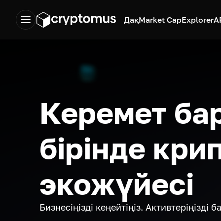
Дақ
Market Cap
Explorer
A
Керемет ба
бірінде кри
экожүйесі
Бизнесіңізді кеңейтіңіз. Активтеріңізді 