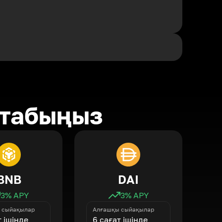
 табыңыз
BNB
DAI
3
% APY
3
% APY
 сыйақылар
Алғашқы сыйақылар
т ішінде
6 сағат ішінде