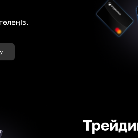
төлеңіз.
з
лу
Трейди