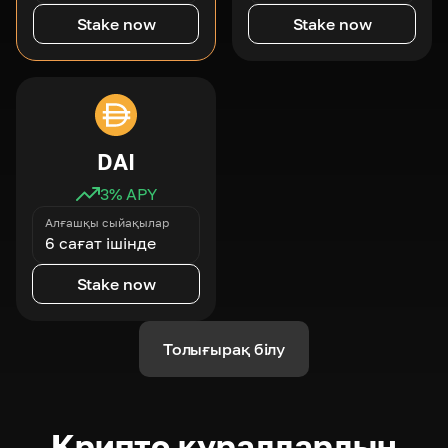
Stake now
Stake now
DAI
3
% APY
Алғашқы сыйақылар
6 сағат ішінде
Stake now
Толығырақ білу
Крипто құралдардың