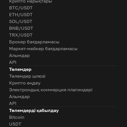
Крипто нарықтары
BTC/USDT
ETH/USDT
SOL/USDT
BNB/USDT
TRX/USDT
Брокер бағдарламасы
Маркет-мейкер бағдарламасы
Алымдар
API
Төлемдер
Төлемдер шлюзі
Крипто өңдеу
Электрондық коммерция плагиндері
Алымдар
API
Төлемдерді қабылдау
Bitcoin
USDT