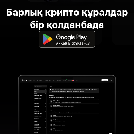
Барлық крипто құралдар
бір қолданбада