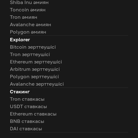
Shiba Inu әмиян
Toncoin әмиян
Tron әмиян
Avalanche әмиян
Polygon әмиян
Explorer
Bitcoin зерттеушісі
Tron зерттеушісі
Ethereum зерттеушісі
Arbitrum зерттеушісі
Polygon зерттеушісі
Avalanche зерттеушісі
Стакинг
Tron ставкасы
USDT ставкасы
Ethereum ставкасы
BNB ставкасы
DAI ставкасы