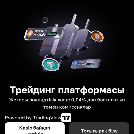
Трейдинг платформасы
Жоғары ликвидтілік және 0,04%-дан басталатын
төмен комиссиялар
Powered by
TradingView
Қазір байқап
Толығырақ білу
көріңіз