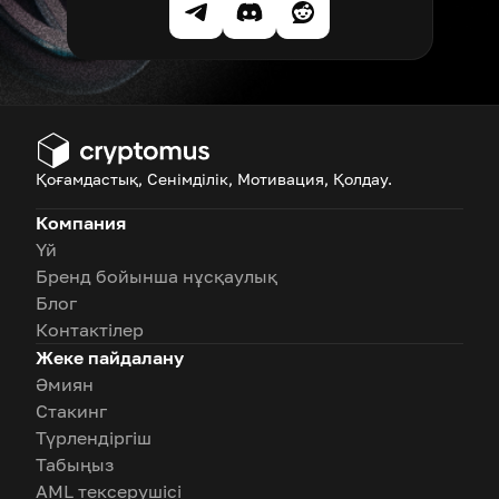
Қоғамдастық, Сенімділік, Мотивация, Қолдау.
Компания
Үй
Бренд бойынша нұсқаулық
Блог
Контактілер
Жеке пайдалану
Әмиян
Стакинг
Түрлендіргіш
Табыңыз
AML тексерушісі