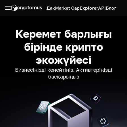
Дақ
Market Cap
Explorer
API
Блог
Керемет барлығы
бірінде крипто
экожүйесі
Бизнесіңізді кеңейтіңіз. Активтеріңізді
басқарыңыз