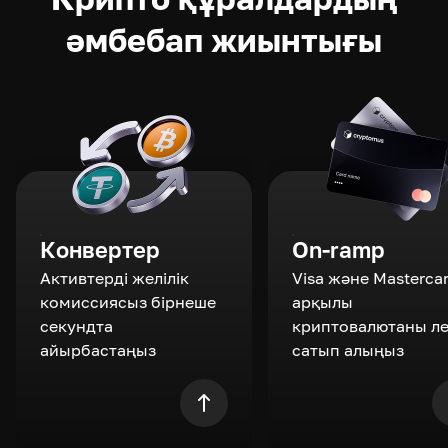
әмбебап жиынтығы
Конвертер
On-ramp
Активтерді желілік
Visa және Masterca
комиссиясыз бірнеше
арқылы
секундта
криптовалютаны л
айырбастаңыз
сатып алыңыз