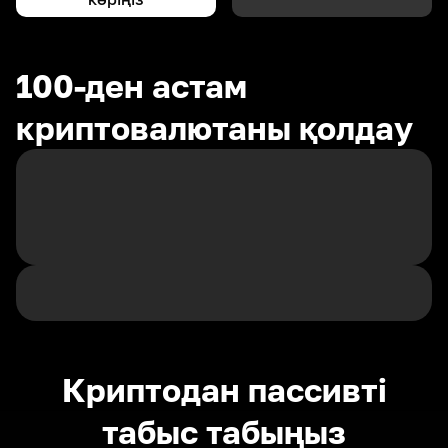
100-ден астам
криптовалютаны қолдау
Криптодан пассивті
табыс табыңыз