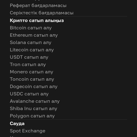
Реферат бағдарламасы
Серіктестік бағдарламасы
Крипто сатып алыңыз
Bitcoin сатып алу
Ethereum сатып алу
Solana сатып алу
Litecoin сатып алу
USDT сатып алу
Tron сатып алу
Monero сатып алу
Toncoin сатып алу
Dogecoin сатып алу
USDC сатып алу
Avalanche сатып алу
Shiba Inu сатып алу
Polygon сатып алу
Сауда
Spot Exchange