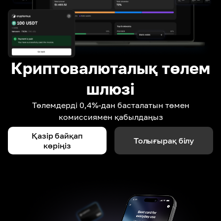
Криптовалюталық төлем
шлюзі
Төлемдерді 0,4%-дан басталатын төмен
комиссиямен қабылдаңыз
Қазір байқап
Толығырақ білу
көріңіз