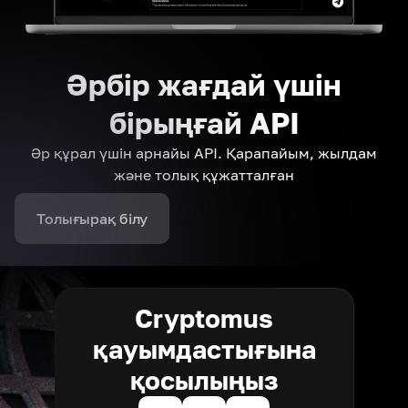
Әрбір жағдай үшін
бірыңғай API
Әр құрал үшін арнайы API. Қарапайым, жылдам
және толық құжатталған
Толығырақ білу
Cryptomus
қауымдастығына
қосылыңыз