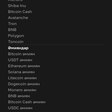
Shiba Inu
Bitcoin Cash
Avalanche
Tron
BNB
Polygon
Toncoin
Әмияндар
Bitcoin әмиян
USDT әмиян
Ethereum әмиян
Solana әмиян
Litecoin әмиян
Dogecoin әмиян
Monero әмиян
BNB әмиян
Bitcoin Cash әмиян
USDC әмиян