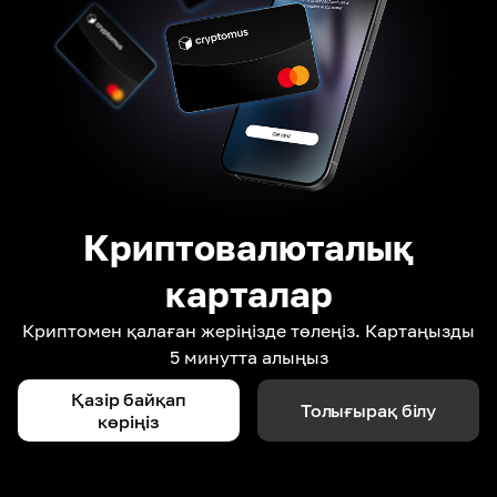
Криптовалюталық
карталар
Криптомен қалаған жеріңізде төлеңіз. Картаңызды
5 минутта алыңыз
Қазір байқап
Толығырақ білу
көріңіз