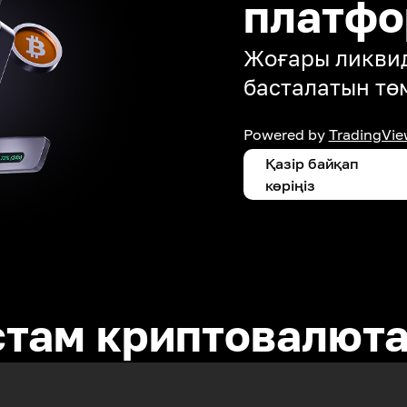
платф
Жоғары ликвид
басталатын тө
Powered by
TradingVie
Қазір байқап
көріңіз
стам криптовалют