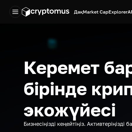
Дақ
Market Cap
Explorer
A
Керемет ба
бірінде кри
экожүйесі
Бизнесіңізді кеңейтіңіз. Активтеріңізді 