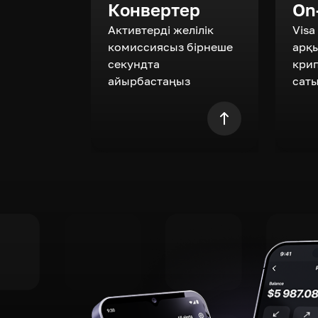
Конвертер
On
Активтерді желілік
Visa
комиссиясыз бірнеше
арқ
секундта
кри
айырбастаңыз
сат