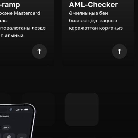
-ramp
AML-Checker
 және Mastercard
Әмияныңыз бен
ылы
бизнесіңізді заңсыз
птовалютаны лезде
қаражаттан қорғаңыз
ып алыңыз