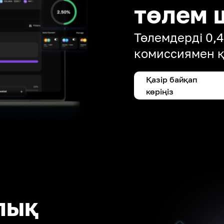
төлем 
Төлемдерді 0,
комиссиямен 
Қазір байқап
көріңіз
лық