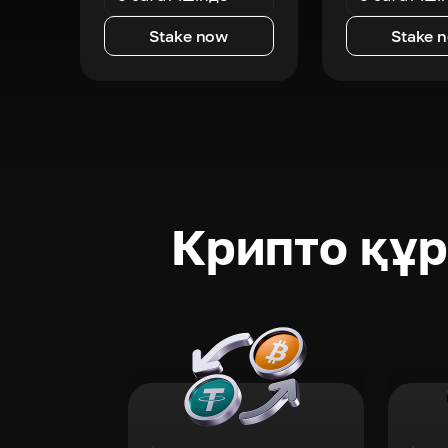
Stake now
Stake 
Крипто құ