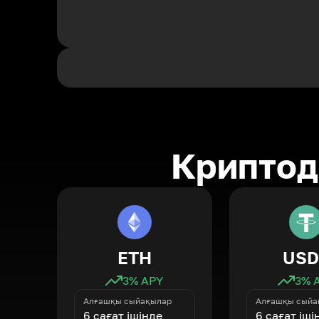
Криптод
ETH
USD
3
% APY
3
% 
Алғашқы сыйақылар
Алғашқы сыйа
6 сағат ішінде
6 сағат іші