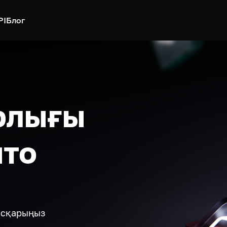
PI
Блог
рлығы
пто
басқарыңыз