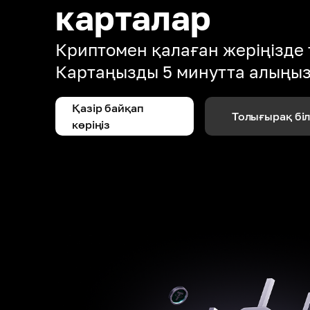
карталар
Криптомен қалаған жеріңізде 
Картаңызды 5 минутта алыңы
Қазір байқап
Толығырақ бі
көріңіз