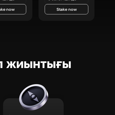
ake now
Stake now
п жиынтығы