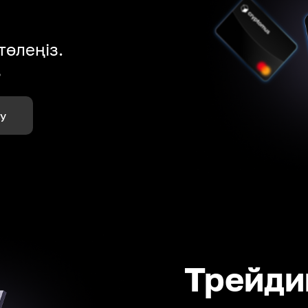
төлеңіз.
з
лу
Трейди