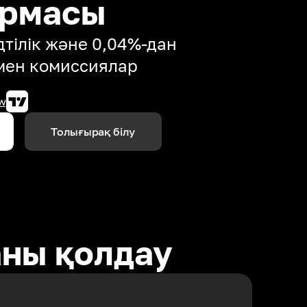
ормасы
тілік және 0,04%-дан
мен комиссиялар
w
Толығырақ білу
аны қолдау