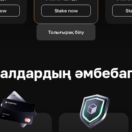
now
Stake now
St
Толығырақ білу
ралдардың әмбеба