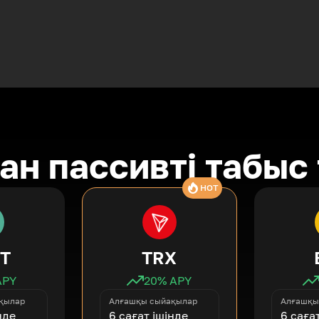
ан пассивті табыс
HOT
T
TRX
APY
20
% APY
қылар
Алғашқы сыйақылар
Алғашқы
нде
6 сағат ішінде
6 саға