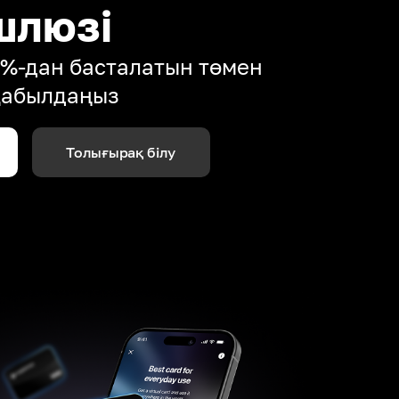
шлюзі
4%-дан басталатын төмен
қабылдаңыз
Толығырақ білу