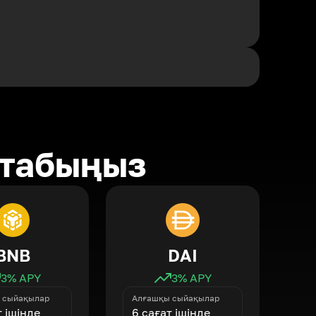
 табыңыз
BNB
DAI
3
% APY
3
% APY
 сыйақылар
Алғашқы сыйақылар
т ішінде
6 сағат ішінде