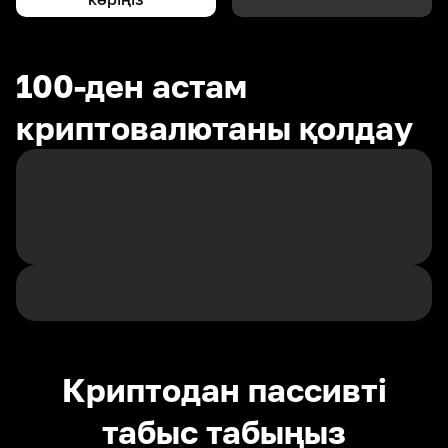
100-ден астам
криптовалютаны қолдау
Криптодан пассивті
табыс табыңыз