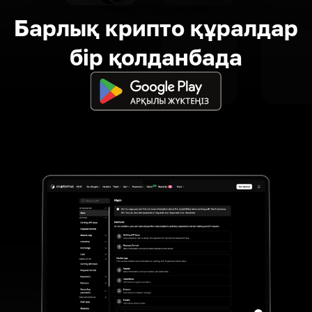
Барлық крипто құралдар
бір қолданбада