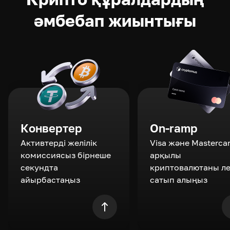
әмбебап жиынтығы
Конвертер
On-ramp
Активтерді желілік
Visa және Masterca
комиссиясыз бірнеше
арқылы
секундта
криптовалютаны л
айырбастаңыз
сатып алыңыз