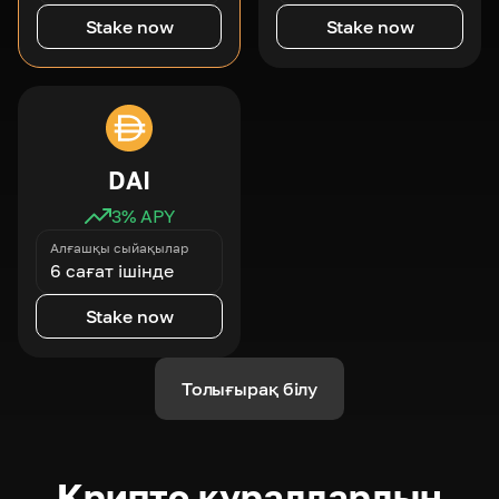
Stake now
Stake now
DAI
3
% APY
Алғашқы сыйақылар
6 сағат ішінде
Stake now
Толығырақ білу
Крипто құралдардың