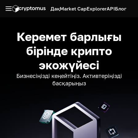
Дақ
Market Cap
Explorer
API
Блог
Керемет барлығы
бірінде крипто
экожүйесі
Бизнесіңізді кеңейтіңіз. Активтеріңізді
басқарыңыз