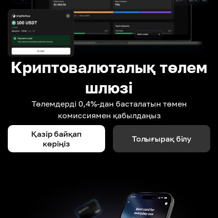
Криптовалюталық төлем
шлюзі
Төлемдерді 0,4%-дан басталатын төмен
комиссиямен қабылдаңыз
Қазір байқап
Толығырақ білу
көріңіз