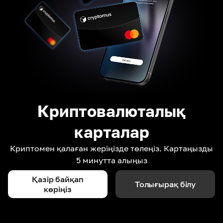
Криптовалюталық
карталар
Криптомен қалаған жеріңізде төлеңіз. Картаңызды
5 минутта алыңыз
Қазір байқап
Толығырақ білу
көріңіз