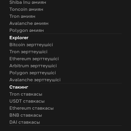
Shiba Inu әмиян
Toncoin әмиян
Tron әмиян
Avalanche әмиян
Polygon әмиян
Explorer
Bitcoin зерттеушісі
Tron зерттеушісі
Ethereum зерттеушісі
Arbitrum зерттеушісі
Polygon зерттеушісі
Avalanche зерттеушісі
Стакинг
Tron ставкасы
USDT ставкасы
Ethereum ставкасы
BNB ставкасы
DAI ставкасы