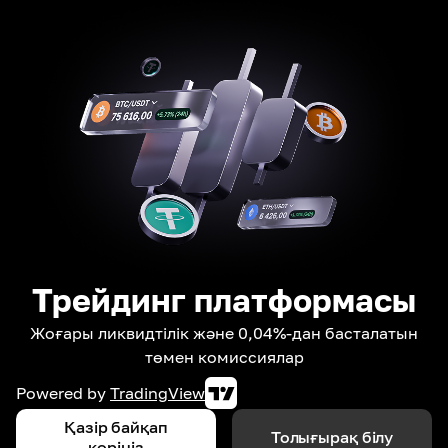
Трейдинг платформасы
Жоғары ликвидтілік және 0,04%-дан басталатын
төмен комиссиялар
Powered by
TradingView
Қазір байқап
Толығырақ білу
көріңіз