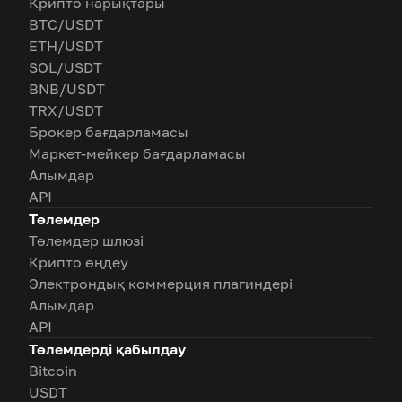
Крипто нарықтары
BTC/USDT
ETH/USDT
SOL/USDT
BNB/USDT
TRX/USDT
Брокер бағдарламасы
Маркет-мейкер бағдарламасы
Алымдар
API
Төлемдер
Төлемдер шлюзі
Крипто өңдеу
Электрондық коммерция плагиндері
Алымдар
API
Төлемдерді қабылдау
Bitcoin
USDT