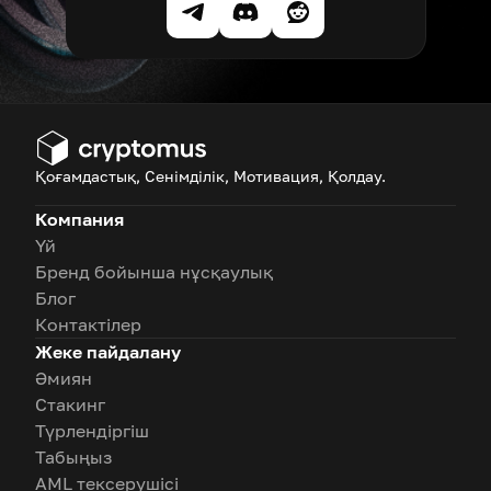
Қоғамдастық, Сенімділік, Мотивация, Қолдау.
Компания
Үй
Бренд бойынша нұсқаулық
Блог
Контактілер
Жеке пайдалану
Әмиян
Стакинг
Түрлендіргіш
Табыңыз
AML тексерушісі