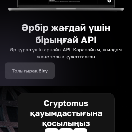
Әрбір жағдай үшін
бірыңғай API
Әр құрал үшін арнайы API. Қарапайым, жылдам
және толық құжатталған
Толығырақ білу
Cryptomus
қауымдастығына
қосылыңыз