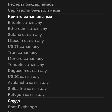
Реферат бағдарламасы
Серіктестік бағдарламасы
Крипто сатып алыңыз
Bitcoin сатып алу
Ethereum сатып алу
Solana сатып алу
Litecoin сатып алу
USDT сатып алу
Tron сатып алу
Monero сатып алу
Toncoin сатып алу
Dogecoin сатып алу
USDC сатып алу
Avalanche сатып алу
Shiba Inu сатып алу
Polygon сатып алу
Сауда
Spot Exchange