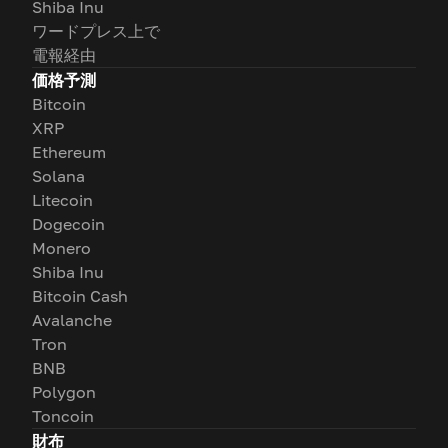
Shiba Inu
ワードプレス上で
電報経由
価格予測
Bitcoin
XRP
Ethereum
Solana
Litecoin
Dogecoin
Monero
Shiba Inu
Bitcoin Cash
Avalanche
Tron
BNB
Polygon
Toncoin
財布