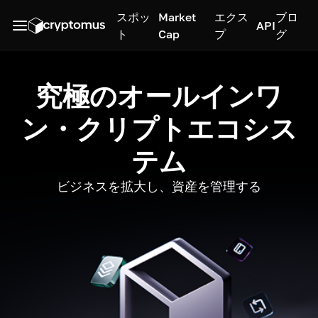
スポッ
Market
エクス
ブロ
API
ト
Cap
プ
グ
究極のオールインワ
ン・クリプトエコシス
テム
ビジネスを拡大し、資産を管理する