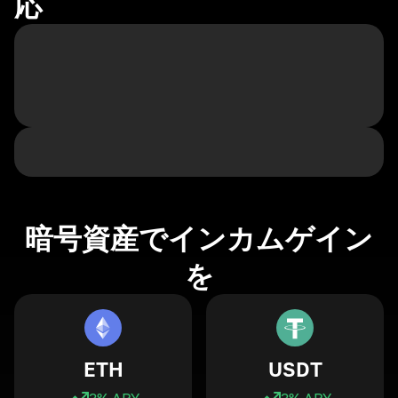
応
暗号資産でインカムゲイン
を
ETH
USDT
3
% APY
3
% APY