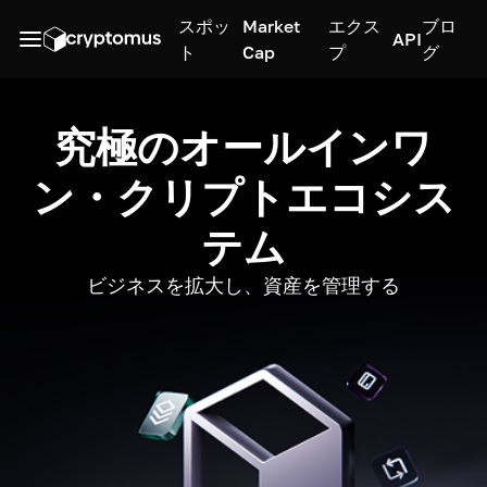
スポッ
Market
エクス
ブロ
API
ト
Cap
プ
グ
究極のオールインワ
ン・クリプトエコシス
テム
ビジネスを拡大し、資産を管理する