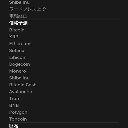
Shiba Inu
ワードプレス上で
電報経由
価格予測
Bitcoin
XRP
Ethereum
Solana
Litecoin
Dogecoin
Monero
Shiba Inu
Bitcoin Cash
Avalanche
Tron
BNB
Polygon
Toncoin
財布