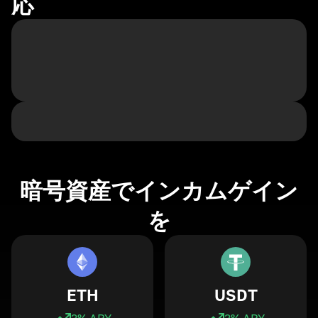
応
暗号資産でインカムゲイン
を
ETH
USDT
3
% APY
3
% APY