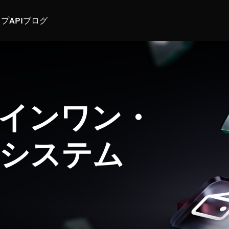
スプ
API
ブログ
インワン・
システム