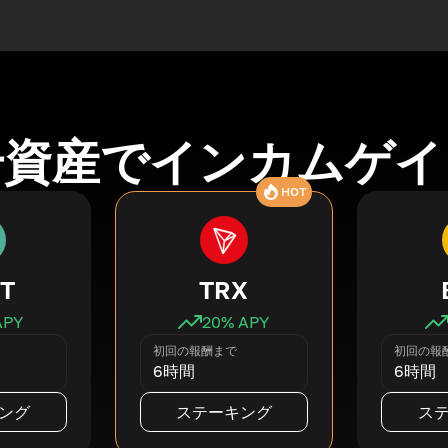
号資産でインカムゲイ
HOT
T
TRX
APY
20
% APY
初回の報酬まで
初回の報
6時間
6時間
ング
ステーキング
ス