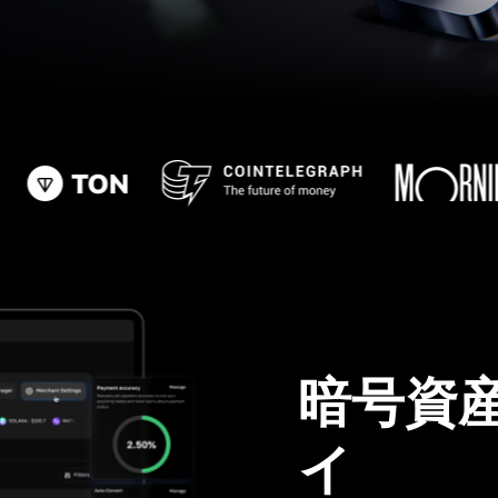
暗号資
イ