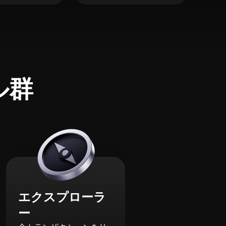
ル群
エクスプローラ
ー