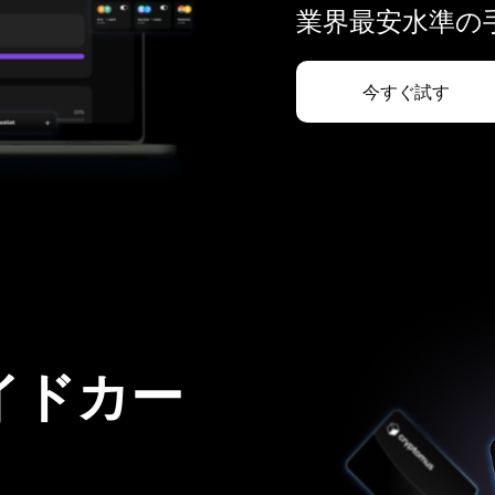
業界最安水準の手
今すぐ試す
イドカー