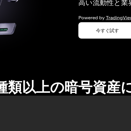
高い流動性と業界
Powered by
TradingVie
今すぐ試す
0種類以上の暗号資産