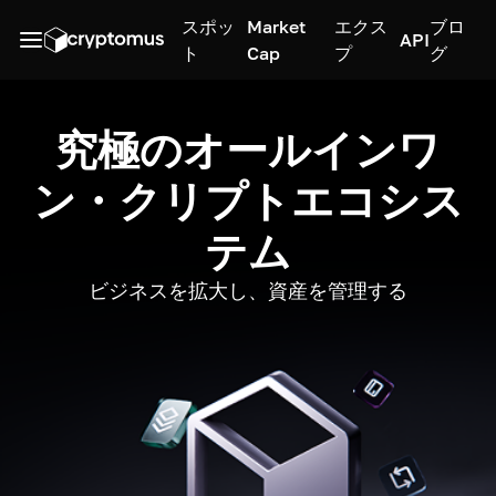
スポッ
Market
エクス
ブロ
API
ト
Cap
プ
グ
究極のオールインワ
ン・クリプトエコシス
テム
ビジネスを拡大し、資産を管理する