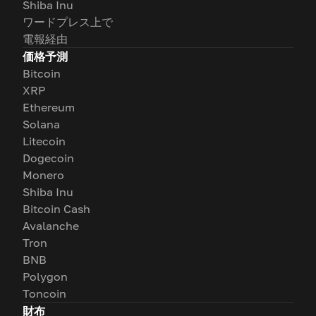
Shiba Inu
ワードプレス上で
電報経由
価格予測
Bitcoin
XRP
Ethereum
Solana
Litecoin
Dogecoin
Monero
Shiba Inu
Bitcoin Cash
Avalanche
Tron
BNB
Polygon
Toncoin
財布