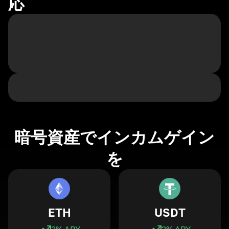
応
暗号資産でインカムゲイン
を
ETH
USDT
3
% APY
3
% APY