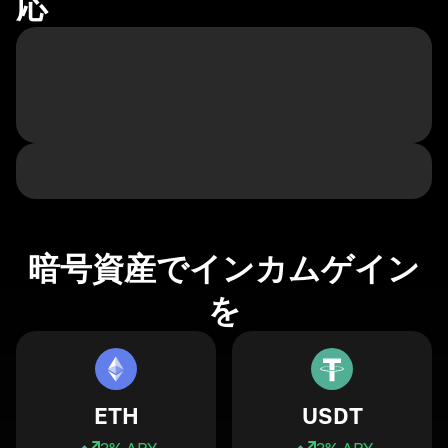
応
暗号資産でインカムゲイン
を
ETH
USDT
3
% APY
3
% APY