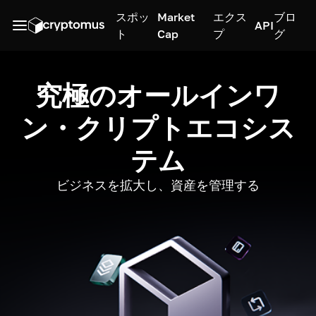
スポッ
Market
エクス
ブロ
API
ト
Cap
プ
グ
究極のオールインワ
ン・クリプトエコシス
テム
ビジネスを拡大し、資産を管理する