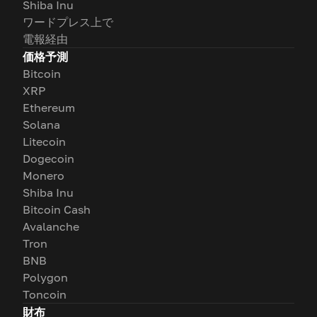
Shiba Inu
ワードプレス上で
電報経由
価格予測
Bitcoin
XRP
Ethereum
Solana
Litecoin
Dogecoin
Monero
Shiba Inu
Bitcoin Cash
Avalanche
Tron
BNB
Polygon
Toncoin
財布