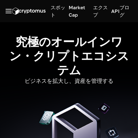
スポッ
Market
エクス
ブロ
API
ト
Cap
プ
グ
究極のオールインワ
ン・クリプトエコシス
テム
ビジネスを拡大し、資産を管理する