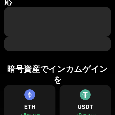
応
暗号資産でインカムゲイン
を
ETH
USDT
3
% APY
3
% APY