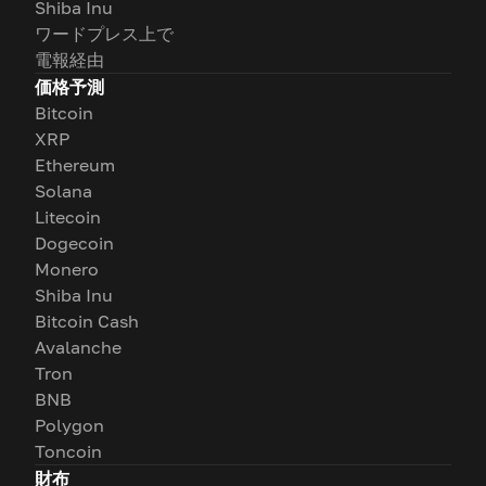
Shiba Inu
ワードプレス上で
電報経由
価格予測
Bitcoin
XRP
Ethereum
Solana
Litecoin
Dogecoin
Monero
Shiba Inu
Bitcoin Cash
Avalanche
Tron
BNB
Polygon
Toncoin
財布