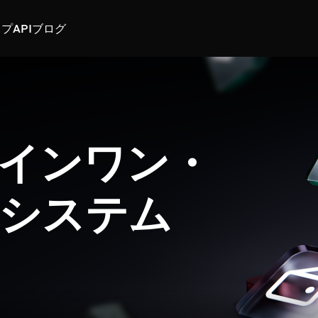
スプ
API
ブログ
インワン・
システム