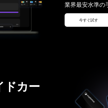
業界最安水準の手
今すぐ試す
イドカー