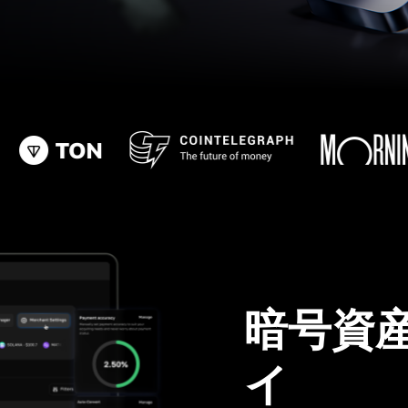
暗号資
イ