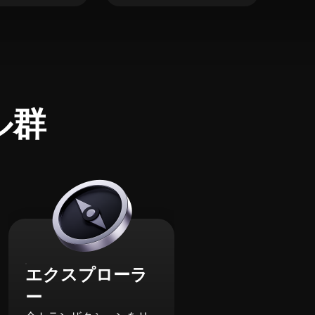
ル群
エクスプローラ
ー