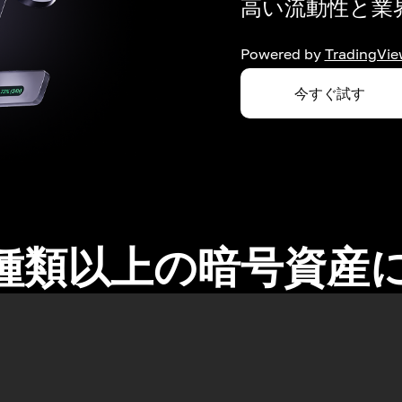
高い流動性と業界
Powered by
TradingVie
今すぐ試す
0種類以上の暗号資産