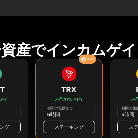
号資産でインカムゲイ
HOT
T
TRX
APY
20
% APY
初回の報酬まで
初回の報
6時間
6時間
ング
ステーキング
ス