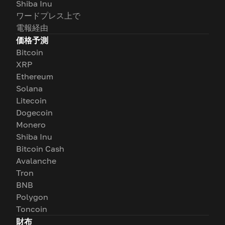
Shiba Inu
ワードプレス上で
電報経由
価格予測
Bitcoin
XRP
Ethereum
Solana
Litecoin
Dogecoin
Monero
Shiba Inu
Bitcoin Cash
Avalanche
Tron
BNB
Polygon
Toncoin
財布