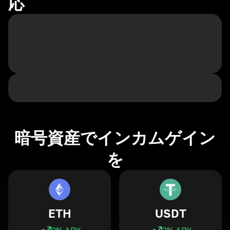
応
暗号資産でインカムゲイン
を
ETH
USDT
3
% APY
3
% APY