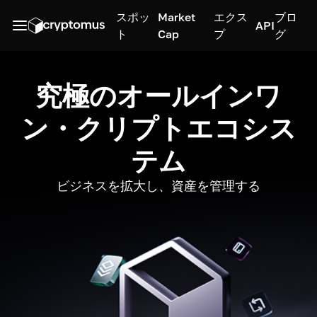
スポッ
Market
エクス
ブロ
API
ト
Cap
プ
グ
究極のオールインワ
ン・クリプトエコシス
テム
ビジネスを拡大し、資産を管理する