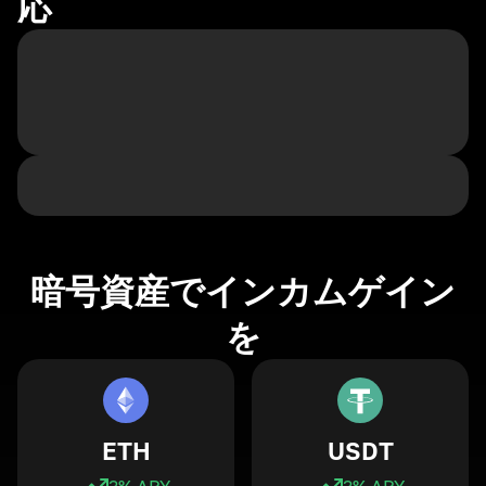
応
暗号資産でインカムゲイン
を
ETH
USDT
3
% APY
3
% APY