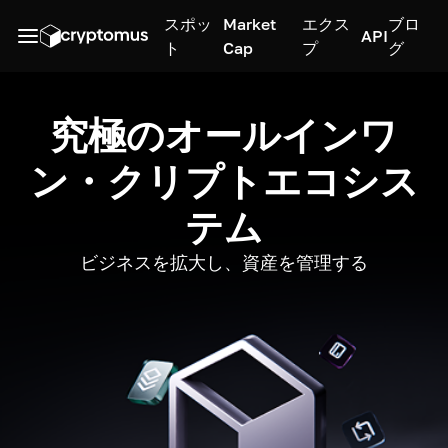
スポッ
Market
エクス
ブロ
API
ト
Cap
プ
グ
究極のオールインワ
ン・クリプトエコシス
テム
ビジネスを拡大し、資産を管理する