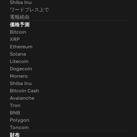
Shiba Inu
ワードプレス上で
電報経由
価格予測
Bitcoin
XRP
Ethereum
Solana
Litecoin
Dogecoin
Monero
Shiba Inu
Bitcoin Cash
Avalanche
Tron
BNB
Polygon
Toncoin
財布