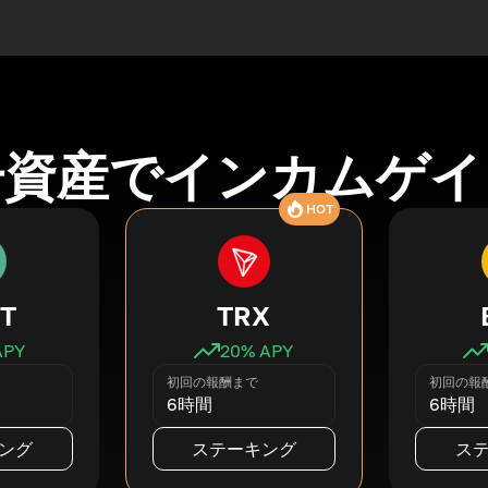
号資産でインカムゲイ
HOT
T
TRX
APY
20
% APY
初回の報酬まで
初回の報
6時間
6時間
ング
ステーキング
ス