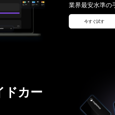
業界最安水準の手
今すぐ試す
イドカー