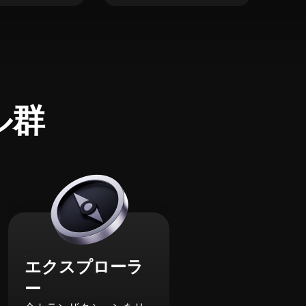
ル群
エクスプローラ
ー