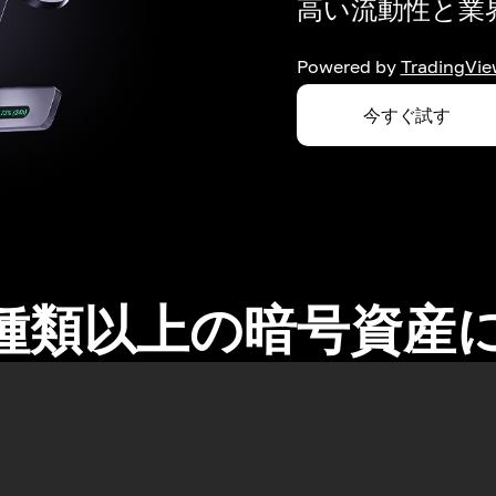
高い流動性と業界
Powered by
TradingVie
今すぐ試す
0種類以上の暗号資産