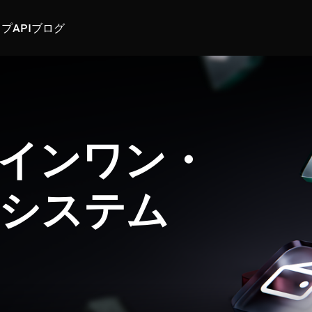
スプ
API
ブログ
インワン・
システム