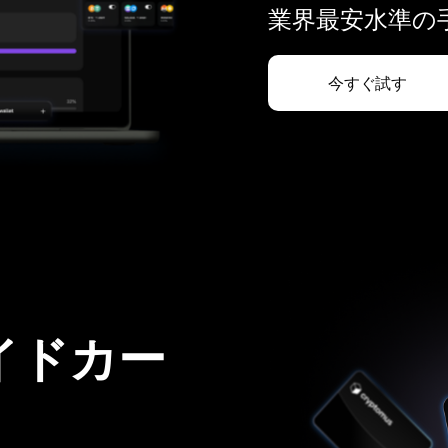
業界最安水準の手
今すぐ試す
イドカー