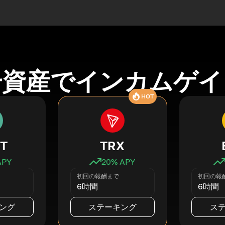
号資産でインカムゲイ
HOT
T
TRX
APY
20
% APY
初回の報酬まで
初回の報
6時間
6時間
ング
ステーキング
ス