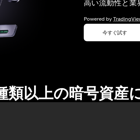
高い流動性と業界
Powered by
TradingVie
今すぐ試す
0種類以上の暗号資産