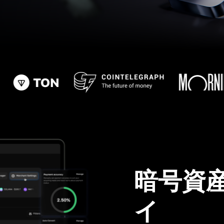
暗号資
イ