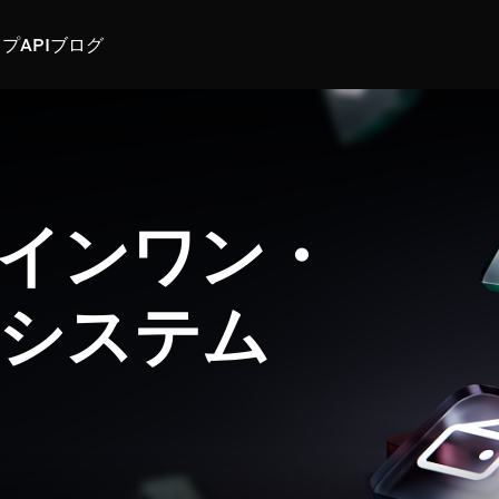
スプ
API
ブログ
インワン・
システム