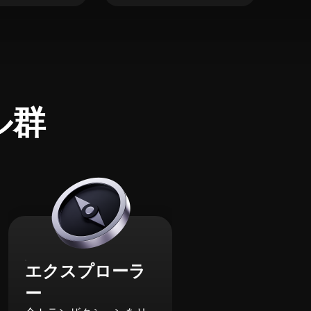
ル群
エクスプローラ
ー