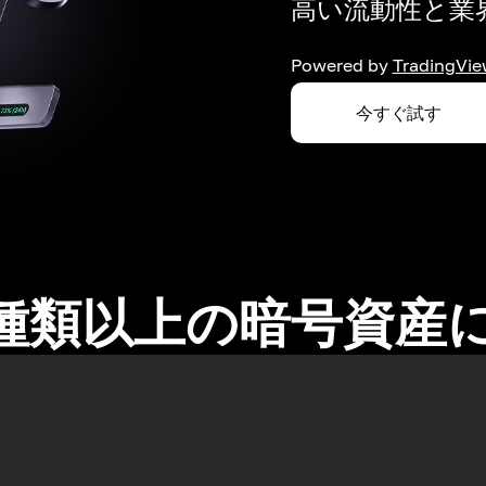
高い流動性と業界
Powered by
TradingVie
今すぐ試す
0種類以上の暗号資産