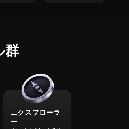
ル群
エクスプローラ
ー