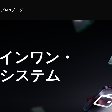
スプ
API
ブログ
インワン・
システム