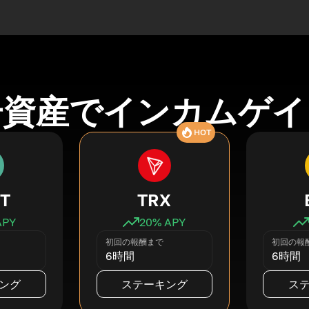
号資産でインカムゲイ
HOT
T
TRX
APY
20
% APY
初回の報酬まで
初回の報
6時間
6時間
ング
ステーキング
ス