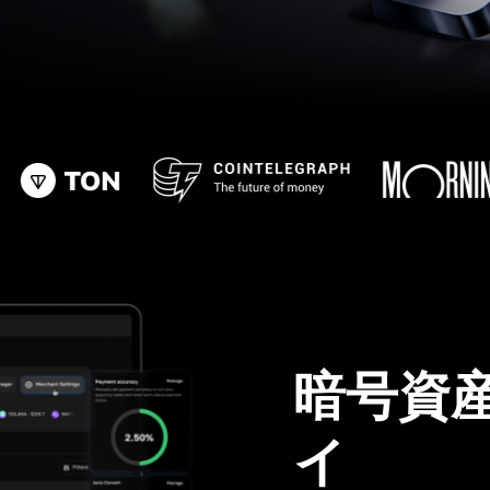
暗号資
イ