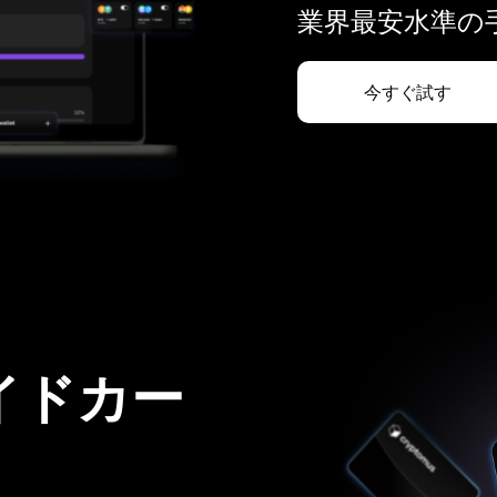
業界最安水準の手
今すぐ試す
イドカー