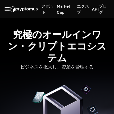
スポッ
Market
エクス
ブロ
API
ト
Cap
プ
グ
究極のオールインワ
ン・クリプトエコシス
テム
ビジネスを拡大し、資産を管理する