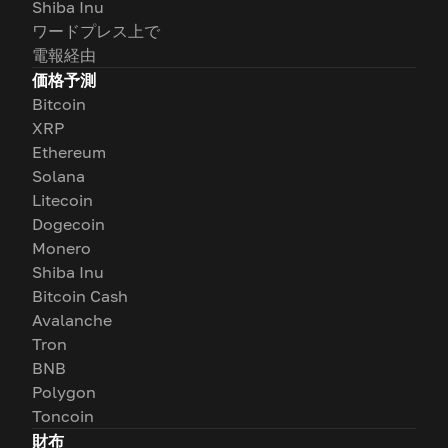
Shiba Inu
ワードプレス上で
電報経由
価格予測
Bitcoin
XRP
Ethereum
Solana
Litecoin
Dogecoin
Monero
Shiba Inu
Bitcoin Cash
Avalanche
Tron
BNB
Polygon
Toncoin
財布