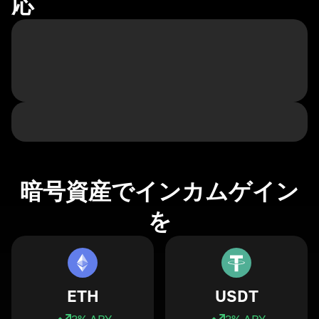
応
暗号資産でインカムゲイン
を
ETH
USDT
3
% APY
3
% APY