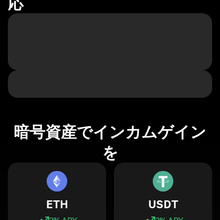
応
暗号資産でインカムゲイン
を
ETH
USDT
3
% APY
3
% APY