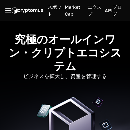
スポッ
Market
エクス
ブロ
API
ト
Cap
プ
グ
究極のオールインワ
ン・クリプトエコシス
テム
ビジネスを拡大し、資産を管理する