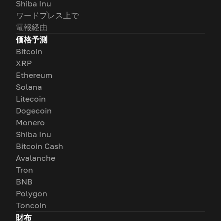
Shiba Inu
ワードプレス上で
電報経由
価格予測
Bitcoin
XRP
Ethereum
Solana
Litecoin
Dogecoin
Monero
Shiba Inu
Bitcoin Cash
Avalanche
Tron
BNB
Polygon
Toncoin
財布