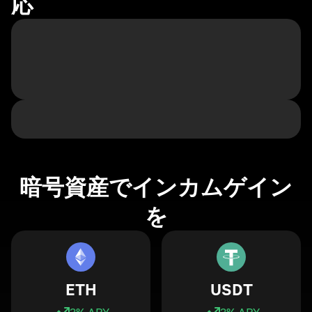
応
暗号資産でインカムゲイン
を
ETH
USDT
3
% APY
3
% APY