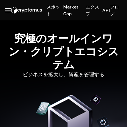
スポッ
Market
エクス
ブロ
API
ト
Cap
プ
グ
究極のオールインワ
ン・クリプトエコシス
テム
ビジネスを拡大し、資産を管理する