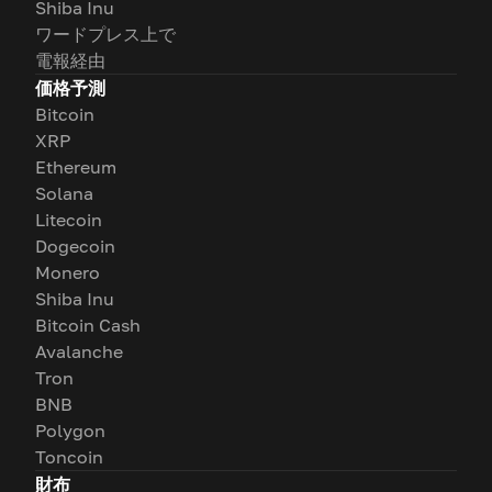
Shiba Inu
ワードプレス上で
電報経由
価格予測
Bitcoin
XRP
Ethereum
Solana
Litecoin
Dogecoin
Monero
Shiba Inu
Bitcoin Cash
Avalanche
Tron
BNB
Polygon
Toncoin
財布