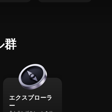
ル群
エクスプローラ
ー