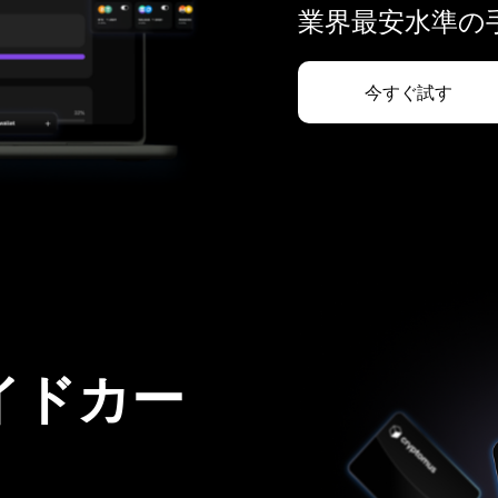
業界最安水準の手
今すぐ試す
イドカー