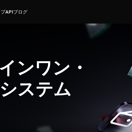
スプ
API
ブログ
インワン・
システム