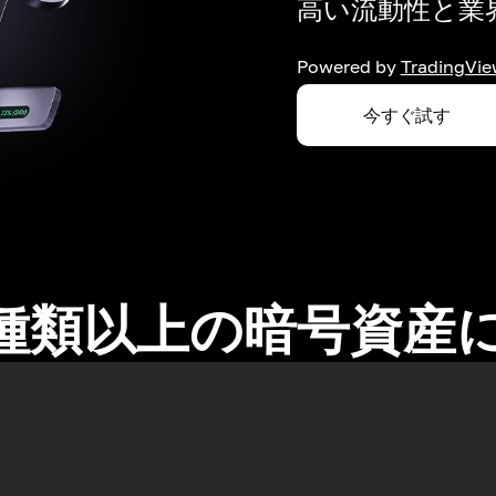
高い流動性と業界
Powered by
TradingVie
今すぐ試す
0種類以上の暗号資産