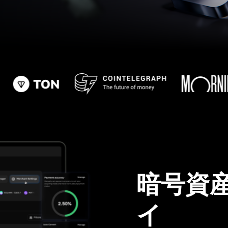
暗号資
イ