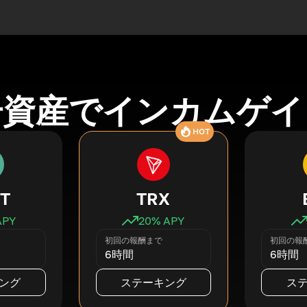
号資産でインカムゲイ
HOT
T
TRX
APY
20
% APY
初回の報酬まで
初回の報
6時間
6時間
ング
ステーキング
ス