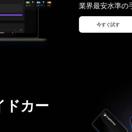
業界最安水準の手
今すぐ試す
イドカー