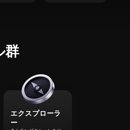
ル群
エクスプローラ
ー