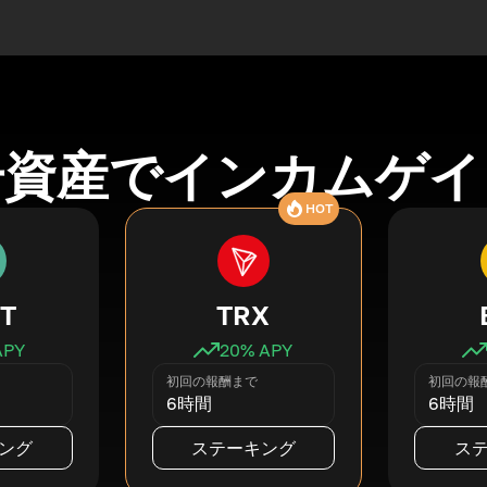
号資産でインカムゲイ
HOT
T
TRX
APY
20
% APY
初回の報酬まで
初回の報
6時間
6時間
ング
ステーキング
ス