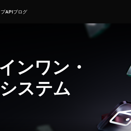
スプ
API
ブログ
インワン・
システム