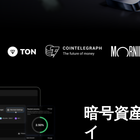
暗号資
イ