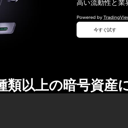
高い流動性と業界
Powered by
TradingVie
今すぐ試す
0種類以上の暗号資産