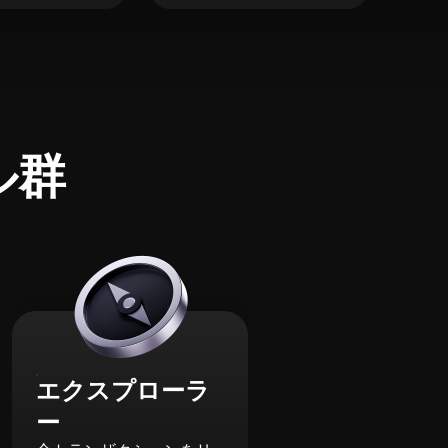
ル群
エクスプローラ
ー