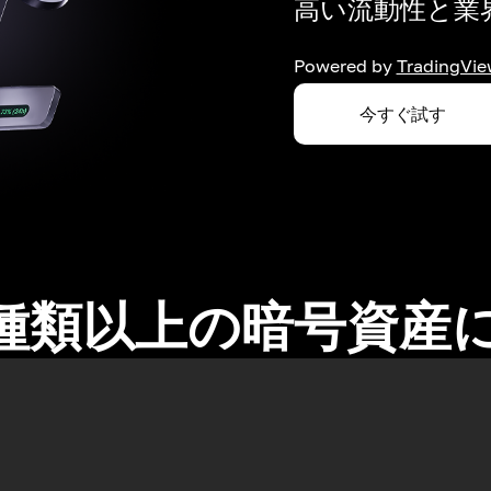
高い流動性と業界
Powered by
TradingVie
今すぐ試す
0種類以上の暗号資産