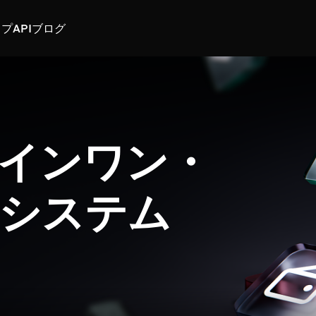
スプ
API
ブログ
インワン・
システム