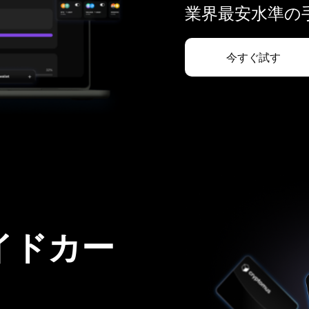
業界最安水準の手
今すぐ試す
イドカー