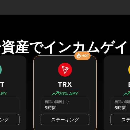
号資産でインカムゲイ
HOT
T
TRX
APY
20
% APY
初回の報酬まで
初回の報
6時間
6時間
ング
ステーキング
ス