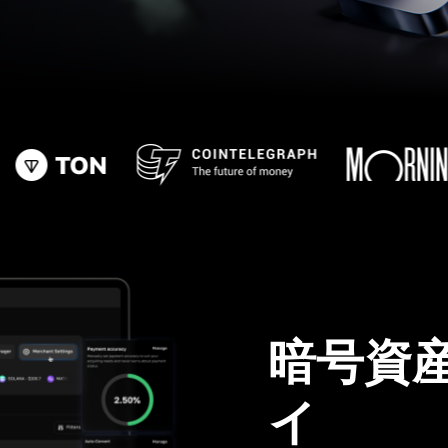
暗号資
イ