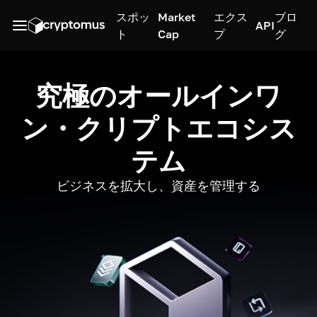
スポッ
Market
エクス
ブロ
API
ト
Cap
プ
グ
究極のオールインワ
ン・クリプトエコシス
テム
ビジネスを拡大し、資産を管理する