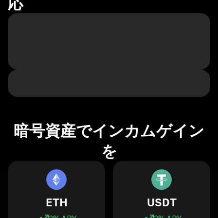
応
暗号資産でインカムゲイン
を
ETH
USDT
3
% APY
3
% APY