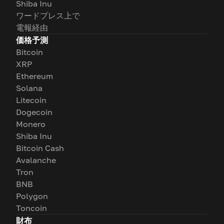
Shiba Inu
ワードプレス上で
電報経由
価格予測
Bitcoin
XRP
Ethereum
Solana
Litecoin
Dogecoin
Monero
Shiba Inu
Bitcoin Cash
Avalanche
Tron
BNB
Polygon
Toncoin
財布