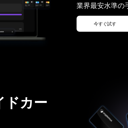
業界最安水準の手
今すぐ試す
イドカー