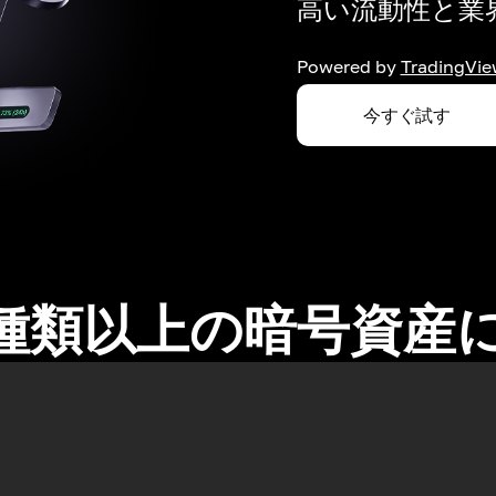
高い流動性と業界
Powered by
TradingVie
今すぐ試す
0種類以上の暗号資産