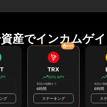
号資産でインカムゲイ
HOT
T
TRX
APY
20
% APY
初回の報酬まで
初回の報
6時間
6時間
ング
ステーキング
ス