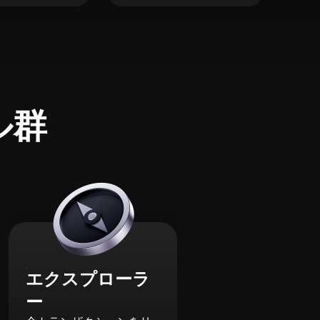
ル群
エクスプローラ
ー