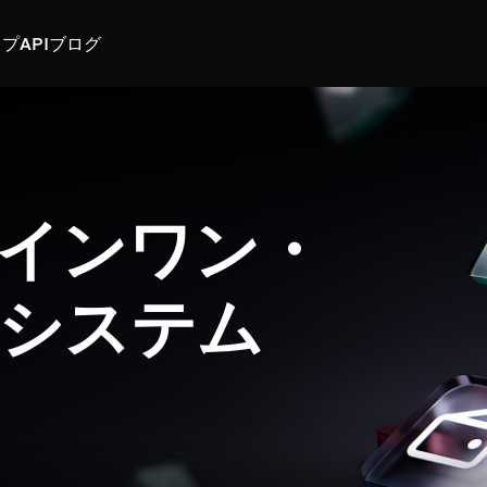
スプ
API
ブログ
インワン・
システム