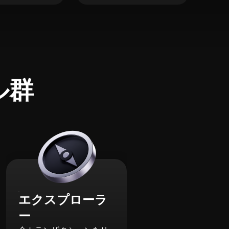
ル群
エクスプローラ
ー