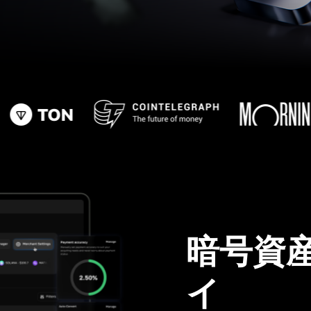
暗号資
イ