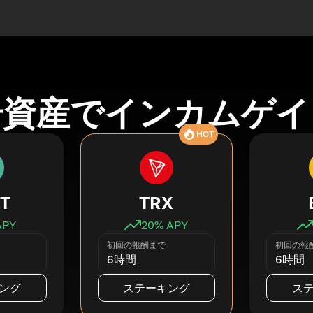
号資産でインカムゲイ
HOT
T
TRX
APY
20
% APY
初回の報酬まで
初回の報
6時間
6時間
ング
ステーキング
ス