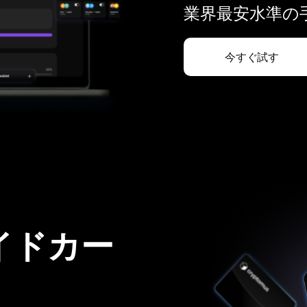
業界最安水準の手
今すぐ試す
イドカー