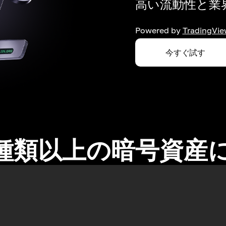
高い流動性と業界
Powered by
TradingVie
今すぐ試す
0種類以上の暗号資産