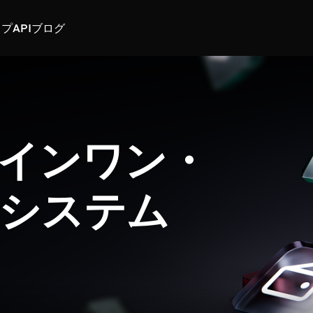
スプ
API
ブログ
インワン・
システム