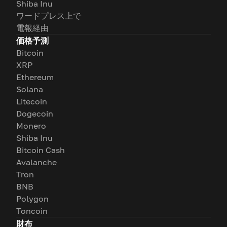
Shiba Inu
ワードプレス上で
電報経由
価格予測
Bitcoin
XRP
Ethereum
Solana
Litecoin
Dogecoin
Monero
Shiba Inu
Bitcoin Cash
Avalanche
Tron
BNB
Polygon
Toncoin
財布