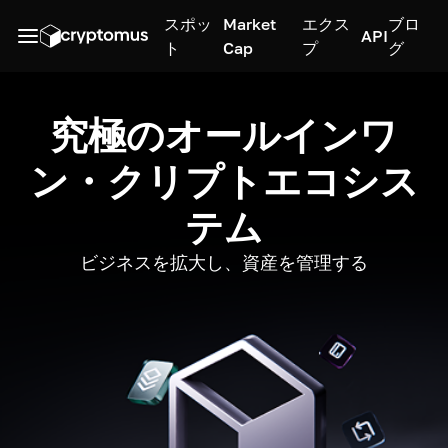
スポッ
Market
エクス
ブロ
API
ト
Cap
プ
グ
究極のオールインワ
ン・クリプトエコシス
テム
ビジネスを拡大し、資産を管理する