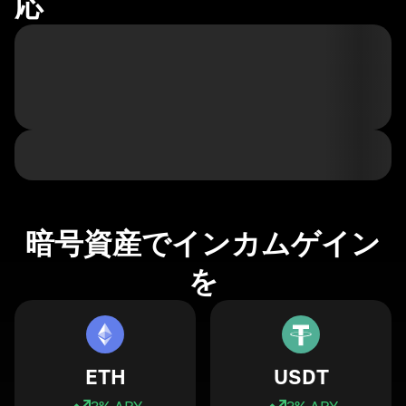
応
暗号資産でインカムゲイン
を
ETH
USDT
3
% APY
3
% APY