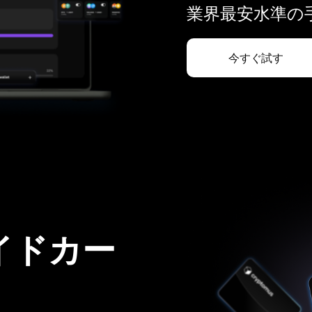
業界最安水準の手
今すぐ試す
イドカー