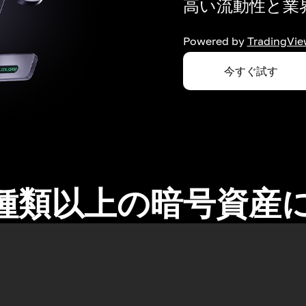
高い流動性と業界
Powered by
TradingVie
今すぐ試す
0種類以上の暗号資産