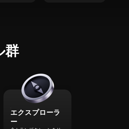
ル群
エクスプローラ
ー