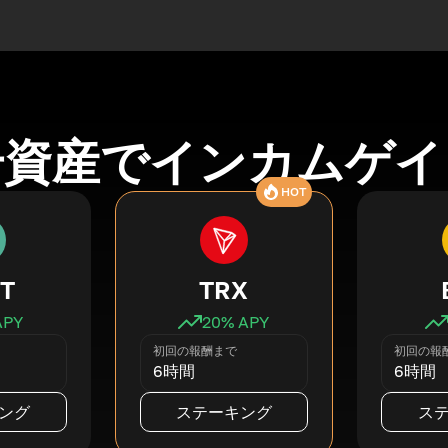
号資産でインカムゲイ
HOT
T
TRX
APY
20
% APY
初回の報酬まで
初回の報
6時間
6時間
ング
ステーキング
ス