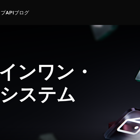
スプ
API
ブログ
インワン・
システム