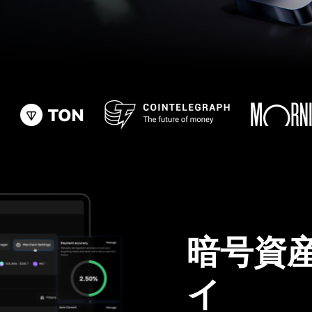
暗号資
イ